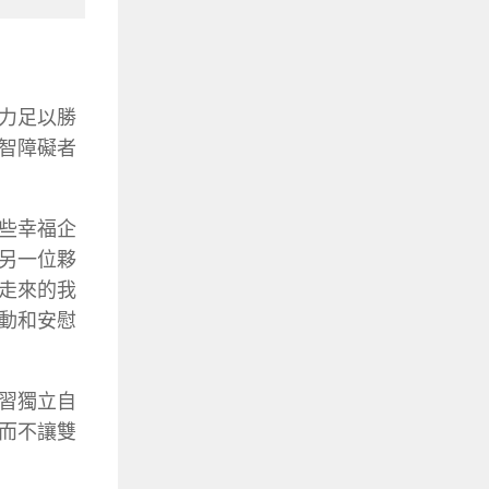
力足以勝
智障礙者
些幸福企
另一位夥
走來的我
動和安慰
習獨立自
而不讓雙