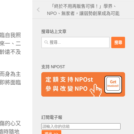
「終於不用再販售可憐！」學界、
NPO、無家者，讓弱勢創業成為可能
搜尋站上文章
臨自我照
搜
來一、二
尋
齡遠不及
關
鍵
支持 NPOST
字:
而身為主
即將面臨
訂閱電子報
傷的心又
隨時隨地