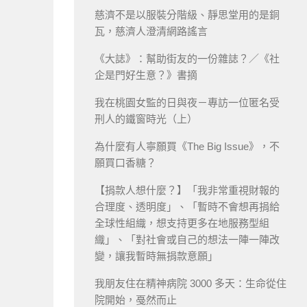
慈濟不是以服裝分階級、靜思堂用的是銅
瓦，慈濟人澄清網路謠言
《大誌》：幫助街友的一份雜誌？／《社
企是門好生意？》書摘
我在桃園女監的日與夜－專訪一位匿名受
刑人的鐵窗時光（上）
為什麼有人寧願買《The Big Issue》，不
願買口香糖？
【捐款人想什麼？】「我非常重視財報的
合理度、透明度」、「暫時不會想再捐給
全球性組織，想支持更多在地服務型組
織」、「對社會或自己的想法一陣一陣改
變，讓我暫時無捐款意願」
我朋友住在精神病院 3000 多天：生命從住
院開始，戞然而止