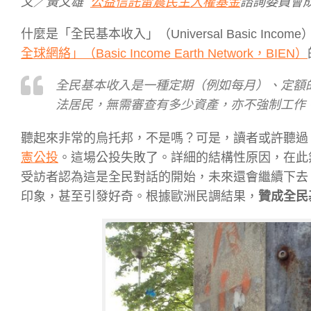
文／黃文雄
公益信託雷震民主人權基金
諮詢委員會
什麼是「全民基本收入」（Universal Basic 
全球網絡」（Basic Income Earth Network，BIEN）
全民基本收入是一種定期（例如每月）、定額
法居民，無需審查有多少資產，亦不強制工作
聽起來非常的烏托邦，不是嗎？可是，讀者或許聽過，
憲公投
。這場公投失敗了。詳細的結構性原因，在此無
受訪者認為這是全民對話的開始，未來還會繼續下去
印象，甚至引發好奇。根據歐洲民調結果，
贊成全民基