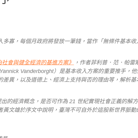
入多寡，每個月政府將發放一筆錢，當作「無條件基本收
由社會與健全經濟的基進方案》
，作者菲利普．范．帕雷
特（Yannick Vanderborght）是基本收入方案的重要推手
的差異，以及道德上、經濟上支持與否的理由等，解析基
提出的經濟概念，是否可作為 21 世紀實現社會正義的解
者黃文雄於序文中說明，臺灣不可自外於這股新世界脈動