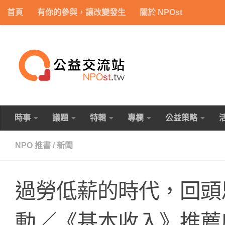
首頁
有你的參與，讓改變發生
關於 NPOst
Skip to content
時事
議題
特輯
專欄
公益策略
NPO 推書
/
新聞
過勞低薪的時代，回頭
動／《基本收入》推