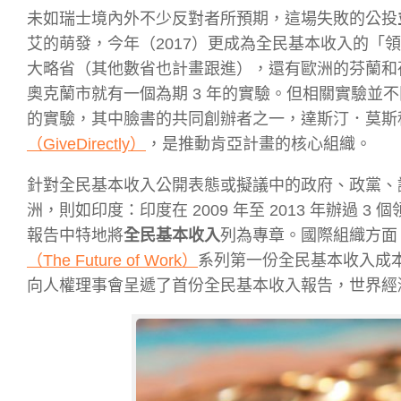
未如瑞士境內外不少反對者所預期，這場失敗的公投
艾的萌發，今年（2017）更成為全民基本收入的「領航實驗年」
大略省（其他數省也計畫跟進），還有歐洲的芬蘭和
奧克蘭市就有一個為期 3 年的實驗。但相關實驗並不
的實驗，其中臉書的共同創辦者之一，達斯汀．莫斯科維玆（
（GiveDirectly）
，是推動肯亞計畫的核心組織。
針對全民基本收入公開表態或擬議中的政府、政黨、
洲，則如印度：印度在 2009 年至 2013 年辦
報告中特地將
全民基本收入
列為專章。國際組織方面
（The Future of Work）
系列第一份全民基本收入成本
向人權理事會呈遞了首份全民基本收入報告，世界經