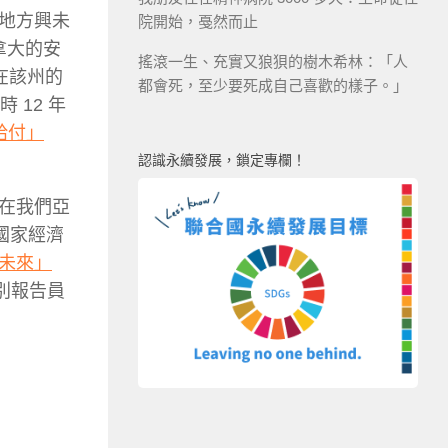
地方興未
院開始，戞然而止
加拿大的安
搖滾一生、充實又狼狽的樹木希林：「人
在該州的
都會死，至少要死成自己喜歡的樣子。」
12 年
給付」
認識永續發展，鎖定專欄！
在我們亞
其國家經濟
未來」
別報告員