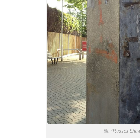
圖／Russell Sha