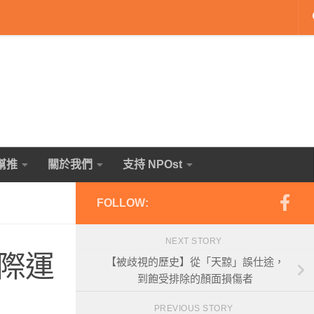
幫推
關於我們
支持 NPOst
FOLLOW:
NEXT STORY
際運
【被歧視的歷史】從「天黥」誤仕途，
到飽受排除的顏面損傷者
PREVIOUS STORY