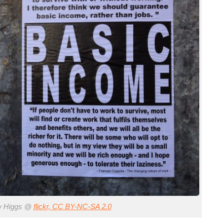
w Higgs @
flickr, CC BY-NC-SA 2.0