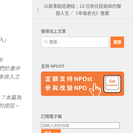
以故事創造連結：13 位新住民姐妹的酸
甜人生／《幸福食光》推薦
搜尋站上文章
入」
搜
尋
關
斯
鍵
支持 NPOST
字:
，他們於書中
本收入之
方？本篇為
的原因。
訂閱電子報