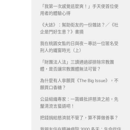
「我第一次感覺這麼爽！」手天使首位使
用者的體驗心得
《大誌》：幫助街友的一份雜誌？／《社
企是門好生意？》書摘
我在桃園女監的日與夜－專訪一位匿名受
刑人的鐵窗時光（上）
「財團法人法」三讀通過卻排除宗教團
體，是否讓宗教團體無法可管？
為什麼有人寧願買《The Big Issue》，不
願買口香糖？
公益組織專家：一窩蜂批評慈濟之前，先
釐清流言蜚語吧！
把錢捐給慈濟就不管了，算不算做善事？
我朋友住在精神病院 3000 多天：生命從住