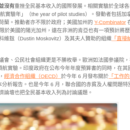
並沒有
重挫全民基本收入的國際發展。相關實驗於全球各
（the year of pilot studies）。發動者包括
荷蘭。推動者亦不限於政府；美國加州的
Y-Combinator
限於美國的陽光加州，遠在非洲的肯亞也有一項預計將歷時 
Dustin Moskovitz）及其夫人贊助的組織
「直接
議會、公民社會組織更是不勝枚舉。歐洲如法國參議院，
過 3 個領航實驗。印度政府在公布今年年度預算書的同時，在
，
經濟合作組織（OECD）
於今年 6 月發布關於
「工作的
分析報告。也是今年 6 月，聯合國的赤貧及人權問題特
濟論壇也把全民基本收入列為討論議題。