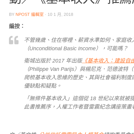
BY
NPOST 編輯室
·
10 1 月, 2018
編按：
不管幾歲、住在哪裡、薪資水準如何、家庭收
（Unconditional Basic Income），可能嗎？
衛城出版於 2017 年出版
《基本收入：建設自
（Philippe Van Parijs）與楊尼克．范德波
爬梳基本收入思維的歷史、其與社會福利制度
優缺點和疑點。
「無條件基本收入」這個從 18 世紀以來就被
此書推薦序，人權工作者暨雷震紀念講座策畫