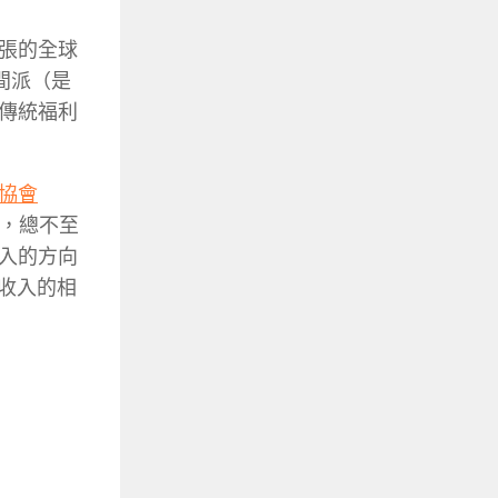
張的全球
間派（是
傳統福利
協會
，總不至
入的方向
收入的相