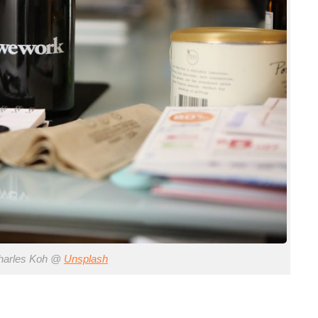
arles Koh @
Unsplash