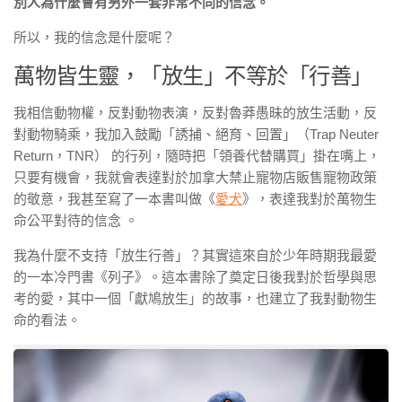
別人為什麼會有另外一套非常不同的信念。
所以，我的信念是什麼呢？
萬物皆生靈，「放生」不等於「行善」
我相信動物權，反對動物表演，反對魯莽愚昧的放生活動，反
對動物騎乘，我加入鼓勵「誘捕、絕育、回置」（Trap Neuter
Return，TNR） 的行列，隨時把「領養代替購買」掛在嘴上，
只要有機會，我就會表達對於加拿大禁止寵物店販售寵物政策
的敬意，我甚至寫了一本書叫做《
愛犬
》，表達我對於萬物生
命公平對待的信念 。
我為什麼不支持「放生行善」？其實這來自於少年時期我最愛
的一本冷門書《列子》。這本書除了奠定日後我對於哲學與思
考的愛，其中一個「獻鳩放生」的故事，也建立了我對動物生
命的看法。