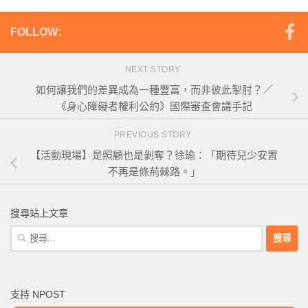
FOLLOW:
NEXT STORY
如何讓我們的差異成為一種豐富，而非彼此掣肘？／
《身心障礙者權利公約》國際審查會議手記
PREVIOUS STORY
【活動現場】是照顧也是剝奪？徐瑜：「期待兒少安置
不再是條荊棘路。」
搜尋站上文章
搜
尋
關
鍵
支持 NPOST
字: