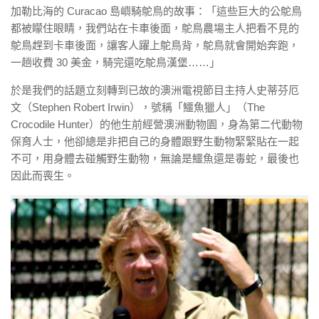
加勒比海的 Curacao 島嶼騎鴕鳥的故事：「這些巨大的公鴕鳥
都被矇住眼睛，我們站在卡車後面，鴕鳥農場主人把看不見的
鴕鳥趕到卡車後面，讓客人躍上鴕鳥背，鴕鳥就會開始奔跑，
一趟收費 30 美金，騎完還吃鴕鳥漢堡……」
於是我們的話題立刻轉到已故的澳洲電視節目主持人史蒂芬厄
文（Stephen Robert Irwin），號稱「鱷魚獵人」（The
Crocodile Hunter）的他生前經營澳洲動物園，身為第二代動物
保育人士，他卻總是非把自己的身體跟野生動物緊緊貼在一起
不可，用身體去碰觸野生動物，無論是鱷魚還是毒蛇，最後也
因此而喪生。