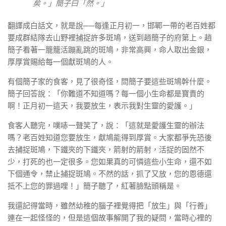
矣。」簡子曰「然。」
翻譯成白話文，就是說──每逢正月初一，邯鄲一帶的老百姓都
要成群結隊去山野裡捕捉許多斑鳩，送到趙簡子的府第上。趙
簡子看著一籠籠活蹦亂跳的斑鳩，非常高興，命人取出金銀，
厚厚賞賜給每一個獻斑鳩的人。
有個簡子家的食客，見了很奇怪，問簡子要這些斑鳩幹什麼。
簡子回答說：「你難道不知道嗎？每一個小生命都是寶貴的
啊！正月初一這天，我要放生，表示我對生靈的愛護。」
食客人聽完，噗哧一聲笑了，說：「這就是愛護生靈的辦法
嗎？老百姓知道您要放生，獻鳩能得到厚賞。大家都爭先恐後
去捕捉斑鳩，下鐵夾的下鐵夾，箭射的箭射，活捉的固然不
少，打死的也一定很多。您如果真的可憐這些小生命，還不如
下個通令，禁止捕捉斑鳩。不然的話，抓了又放，您的恩德還
抵不上您的罪過哩！」簡子聽了，紅著臉點頭稱是。
我還記得當時，雖然幼稚的腦子裡覺得把「放生」與「行善」
連在一起怪怪的，但是這個故事解開了我的疑問，當時心裡的