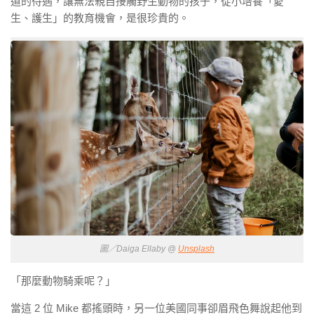
道的待遇，讓無法親自接觸野生動物的孩子，從小培養「愛
生、護生」的教育機會，是很珍貴的。
圖／Daiga Ellaby @
Unsplash
「那麼動物騎乘呢？」
當這 2 位 Mike 都搖頭時，另一位美國同事卻眉飛色舞說起他到