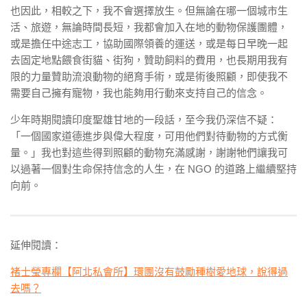
也因此，相較之下，我不會選擇放生。但無論在哪一個城市生
活、旅遊，無論時間長短，我都會加入在地的動物保護團體，
或是擔任中途志工，協助國際領養的運送，或是每日早晚一起
去固定地點餵食街貓、街狗，贊助飼料的費用，也長期用我有
限的力量贊助流浪動物的絕育手術，或是術後照顧，即使我不
需要自己擁有寵物，我也能夠用行動來支持自己的信念。
少年時期閱讀印度聖雄甘地的一段話，至今我仍深信不疑：
「一個國家道德進步與偉大程度，可用他們對待動物的方式衡
量。」我也對這些得到照顧的動物充滿感謝，謝謝牠們讓我可
以過著一個對生命保持信念的人生，在 NGO 的道路上繼續堅持
向前。
延伸閱讀：
褚士瑩專欄【阿北私會所】環團沒有鼓勵種樹愛地球，說得過
去嗎？