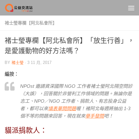
Skip to content
褚士瑩專欄【阿北私會所】
褚士瑩專欄【阿北私會所】「放生行善」，
是愛護動物的好方法嗎？
BY
褚士瑩
·
3 11 月, 2017
編按：
NPOst 邀請資深國際 NGO 工作者褚士瑩阿北隔空問診
（大誤），回答關於非營利工作領域的問題。無論你是
志工、NPO／NGO 工作者、捐款人、有志投身公益
者，都可以來
填表單問問題
喔！褚阿北每週將抽出 1-3
個不等的問題來回答，現在就來
舉手發問
吧！
貓派捐款人：