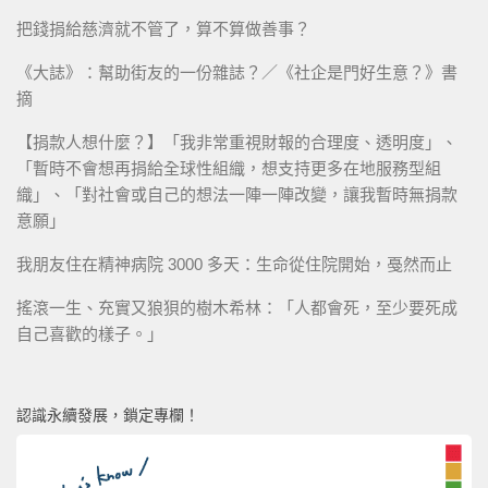
把錢捐給慈濟就不管了，算不算做善事？
《大誌》：幫助街友的一份雜誌？／《社企是門好生意？》書
摘
【捐款人想什麼？】「我非常重視財報的合理度、透明度」、
「暫時不會想再捐給全球性組織，想支持更多在地服務型組
織」、「對社會或自己的想法一陣一陣改變，讓我暫時無捐款
意願」
我朋友住在精神病院 3000 多天：生命從住院開始，戞然而止
搖滾一生、充實又狼狽的樹木希林：「人都會死，至少要死成
自己喜歡的樣子。」
認識永續發展，鎖定專欄！