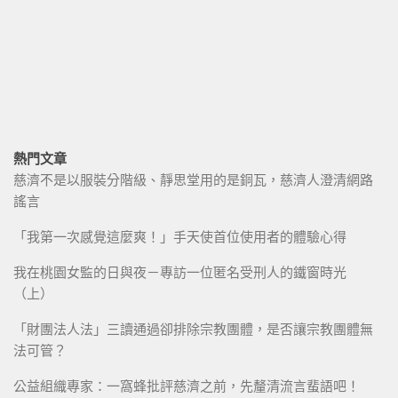
熱門文章
慈濟不是以服裝分階級、靜思堂用的是銅瓦，慈濟人澄清網路
謠言
「我第一次感覺這麼爽！」手天使首位使用者的體驗心得
我在桃園女監的日與夜－專訪一位匿名受刑人的鐵窗時光
（上）
「財團法人法」三讀通過卻排除宗教團體，是否讓宗教團體無
法可管？
公益組織專家：一窩蜂批評慈濟之前，先釐清流言蜚語吧！