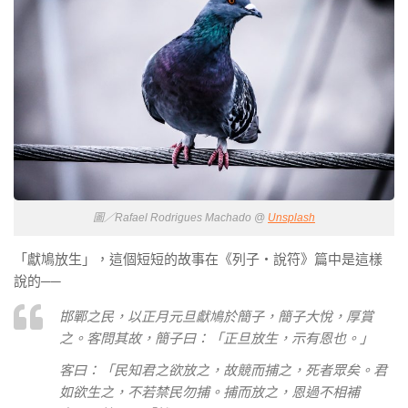
圖／Rafael Rodrigues Machado @
Unsplash
「獻鳩放生」，這個短短的故事在《列子‧說符》篇中是這樣
說的
──
邯鄲之民，以正月元旦獻鳩於簡子，簡子大悅，厚賞
之。客問其故，簡子曰：「正旦放生，示有恩也。」
客曰：「民知君之欲放之，故競而捕之，死者眾矣。君
如欲生之，不若禁民勿捕。捕而放之，恩過不相補