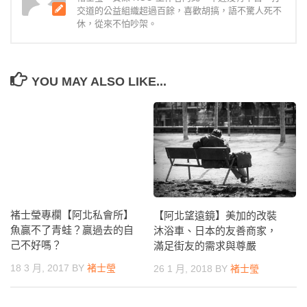
交道的公益組織超過百餘，喜歡胡搞，語不驚人死不
休，從來不怕吵架。
YOU MAY ALSO LIKE...
褚士瑩專欄【阿北私會所】
【阿北望遠鏡】美加的改裝
魚贏不了青蛙？贏過去的自
沐浴車、日本的友善商家，
己不好嗎？
滿足街友的需求與尊嚴
18 3 月, 2017
BY
褚士瑩
26 1 月, 2018
BY
褚士瑩