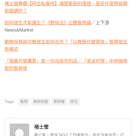
褚士瑩專欄【阿北私會所】滿懷衝勁的理想，是從什麼時候開
始變調的？
如何放生才能護生？《野保法》公聽會熱議
／上下游
News&Market
動物保育與宗教放生如何合作？「以救傷代替買放」智慧放生
新模式
「領養代替購買」是一句沒說完的話／「浪浪別哭」中途咖啡
館的取與捨
Tags:
動物
動物保護
動物權
放生
褚士瑩
褚士瑩，資深 NGO 工作者阿北，年近沒有半百，打