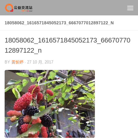
Skip to content
18058062_1616571845052173_6667077012897122_N
18058062_1616571845052173_66670770
12897122_n
BY
黃愉婷
·
27 10 月, 2017