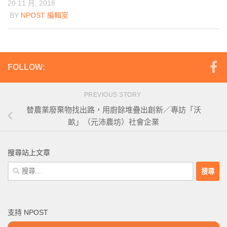
20 11 月, 2018
BY
NPOST 編輯室
FOLLOW:
PREVIOUS STORY
替農業廢棄物找出路，用廚餘堆疊出創新／專訪「沃
畝」（元沛農坊）社會企業
搜尋站上文章
搜
尋
關
鍵
支持 NPOST
字: