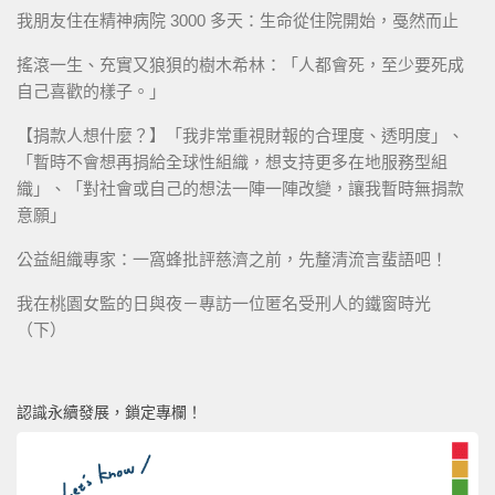
我朋友住在精神病院 3000 多天：生命從住院開始，戞然而止
搖滾一生、充實又狼狽的樹木希林：「人都會死，至少要死成
自己喜歡的樣子。」
【捐款人想什麼？】「我非常重視財報的合理度、透明度」、
「暫時不會想再捐給全球性組織，想支持更多在地服務型組
織」、「對社會或自己的想法一陣一陣改變，讓我暫時無捐款
意願」
公益組織專家：一窩蜂批評慈濟之前，先釐清流言蜚語吧！
我在桃園女監的日與夜－專訪一位匿名受刑人的鐵窗時光
（下）
認識永續發展，鎖定專欄！