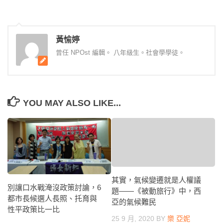
黃愉婷
曾任 NPOst 編輯。 八年級生。社會學學徒。
YOU MAY ALSO LIKE...
其實，氣候變遷就是人權議
別讓口水戰淹沒政策討論，6
題——《被動旅行》中，西
都市長候選人長照、托育與
亞的氣候難民
性平政策比一比
25 9 月, 2020
BY
樂 亞妮