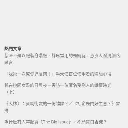
熱門文章
慈濟不是以服裝分階級、靜思堂用的是銅瓦，慈濟人澄清網路
謠言
「我第一次感覺這麼爽！」手天使首位使用者的體驗心得
我在桃園女監的日與夜－專訪一位匿名受刑人的鐵窗時光
（上）
《大誌》：幫助街友的一份雜誌？／《社企是門好生意？》書
摘
為什麼有人寧願買《The Big Issue》，不願買口香糖？