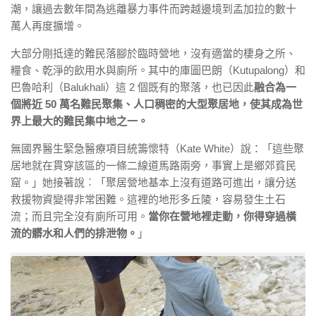
潮，讓過去數年間為逃離暴力事件而跨越邊境到孟加拉的數十
萬人再度擴增。
大部分剛抵達的難民落腳於臨時營地，沒有適當的棲身之所、
糧食、
乾淨的飲用水與廁所。其中的庫圖巴朗（Kutupalong）
和
巴魯哈利（Balukhali）這 2 個既有的聚落，也
已因此
融合為一
個將近 50 萬名難民聚集、
人口稠密的大型聚居地，使其成為世
界上最大的難民集中地之一。
無
國界
醫生緊急醫療項目統籌懷特（Kate White）說：「這些聚
居地就在貫穿該區的一條二線道馬路兩旁，
事實上是鄉郊貧民
窟。」她接著說︰「
聚居營地基本上沒有道路可進出，讓分送
救援物資變得非常困難。
這裡的地形多丘陵，容易發生土石
流；而且完全沒有廁所可用。
當你在營地裡走動，你得穿過橫
流的髒水和人們的排泄物。
」