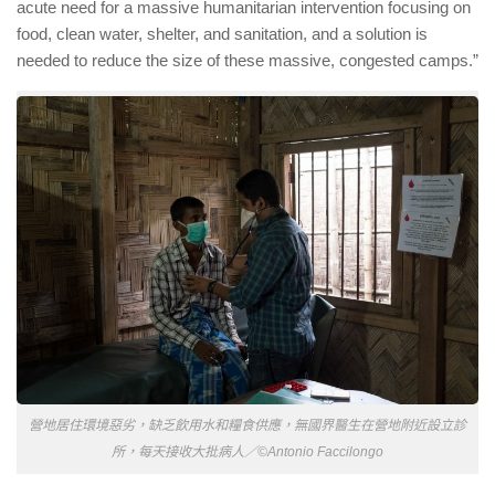
acute need for a massive humanitarian intervention focusing on
food, clean water, shelter, and sanitation, and a solution is
needed to reduce the size of these massive, congested camps.”
營地居住環境惡劣，缺乏飲用水和糧食供應，無國界醫生在營地附近設立診
所，每天接收大批病人／©Antonio Faccilongo