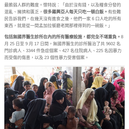
最脆弱人群的難度。懷特說：「由於沒有錢，
以及糧食分發的
混亂、擁擠和匱乏，
很多羅興亞人每天只吃一頓白飯。
有些難
民告訴我們，
在幾天沒有進食之後，他們一家 6 口人吃的所有
東西，
就是從一間孟加拉餐廳老闆那裡得到的一碗飯。」
包括
無
國界
醫生診所在內的所有醫療設施，都完全不堪重負。
8
月 25 日至 9 月 17 日間，
無
國界
醫生的診所醫治了共 9602 名
門診病人、3344 件急症個案、427 名住院病人、
225 名因暴力
而受傷的傷患，以及 23 個性暴力受害個案。