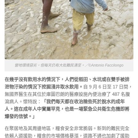
營地環境惡劣，但每天仍有大批難民湧至。／©Antonio Faccilongo
在幾乎沒有飲用水的情況下，人們從稻田、水坑或在雙手被排
泄物汙染的情況下挖掘淺井取水飲用。
自 9 月 6 日至 17 日間，
無
國界
醫生在其位於庫圖巴朗的醫療設施內便治療了 487 名腹
瀉病
人。懷特說：
「我們每天都在收治險些死於脫水的成年
人。
這在成年人中實屬罕見，
也是一場緊急公共衛生危機即將
爆發的信號。」
在聚居地及其周邊地區，糧食安全非常脆弱。新到的難民完全
依賴人道援助，糧食的市場價格暴漲，
道路不通也加劇了援助