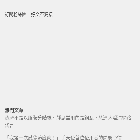
訂閱粉絲團，好文不漏接！
熱門文章
慈濟不是以服裝分階級、靜思堂用的是銅瓦，慈濟人澄清網路
謠言
「我第一次感覺這麼爽！」手天使首位使用者的體驗心得