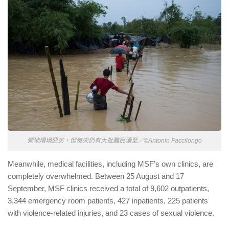
營地環境惡劣，但每天仍有大批難民湧至／©Antonio Faccilongo
Meanwhile, medical facilities, including MSF’s own clinics, are
completely overwhelmed. Between 25 August and 17
September, MSF clinics received a total of 9,602 outpatients,
3,344 emergency room patients, 427 inpatients, 225 patients
with violence-related injuries, and 23 cases of sexual violence.