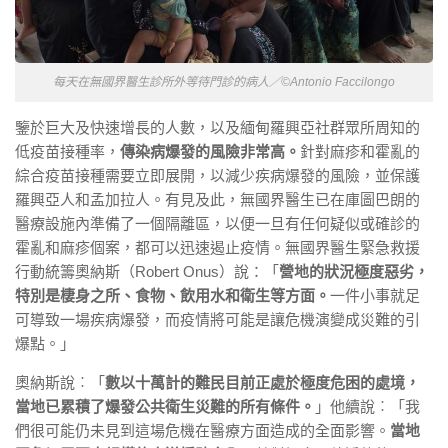
每天在無國界醫生診所外等待門診的病人／©Antonio Faccilongo
鑒於巨大及快速增長的人數，
以及緬甸羅興亞社群眾所周知的
低疫苗接種率，
傳染病爆發的風險非常高。
針對麻疹和霍亂的
綜合疫苗接種需要立即展開，
以減少疾病爆發的風險，並保護
羅興亞人和孟加拉人。有見及此，
無
國界
醫生已在庫圖巴朗的
醫療設施內準備了一個隔離區，
以便一旦有任何疑似或確診的
霍亂和麻疹個案，
都可以迅速遏止疫情。
無
國界
醫生緊急救援
行動統籌奧納斯（
Robert Onus）說：「
營地的狀況極度惡劣，
特別是棲身之所、食物、
飲用水和衛生等方面。
一件小事就足
可導致一場疾病爆發，
而疫情將可能是讓危機演變成災難的引
爆點。」
奧納斯說︰「
數以十萬計的難民目前正處於極度危困的處境，
當地已累積了爆發公共衛生災難的所有條件。
」他續說︰「
我
們很可能仍未見到這場危機在醫療方面造成的全面影響。
當地