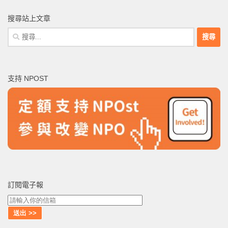
搜尋站上文章
搜
尋
關
鍵
支持 NPOST
字:
訂閱電子報