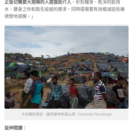
正急切需要大規模的人道援助介入
，針對糧食、乾淨的飲用
水、
棲身之所和衛生設施的需求，
同時還需要有效縮減這些擁
擠營地規模。」
大批難民湧至，臨時營地佈滿山頭／©Antonio Faccilongo
延伸閱讀：