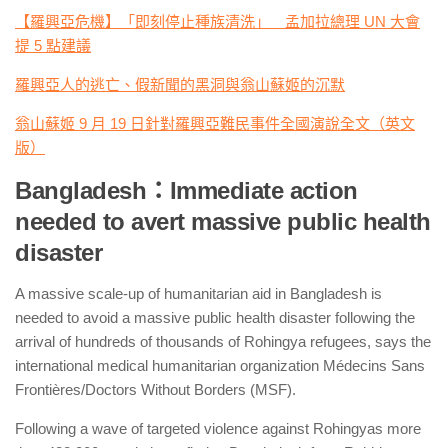
【羅興亞危機】「即刻停止種族清洗」 孟加拉總理 UN 大會
提 5 點建議
羅興亞人的逃亡、假新聞的黑洞與翁山蘇姬的沉默
翁山蘇姬 9 月 19 日針對羅興亞難民事件全國演說全文（英文
版）
Bangladesh：
Immediate action
needed to avert massive public health
disaster
A massive scale-up of humanitarian aid in Bangladesh is
needed to avoid a massive public health disaster following the
arrival of hundreds of thousands of Rohingya refugees, says the
international medical humanitarian organization Médecins Sans
Frontières/Doctors Without Borders (MSF).
Following a wave of targeted violence against Rohingyas more