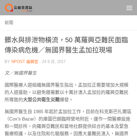
Skip to content
新聞
髒水與排泄物橫流，50 萬羅興亞難民面臨
傳染病危機／無國界醫生孟加拉現場
BY
NPOST 編輯室
·
24 9 月, 2017
文／無國界醫生
國際醫療人道組織
無
國界
醫生指出，
孟加拉正需要增加大規模
的人道援助，
以避免隨著數以十萬計湧入孟加拉的羅興亞難民
所導致的
大型公共衛生災難
爆發。
無
國界
醫生自 1985 年起於孟加拉工作，目前在科克斯巴扎爾區
（
Cox’s Bazar）的庫圖巴朗臨時營地附近，
運作一間醫療設施
和一間診所，向羅興亞難民和當地社群提供綜合的基本及緊急
醫療照護，以及住院和化驗服務。
因應大量難民湧入，
無
國界