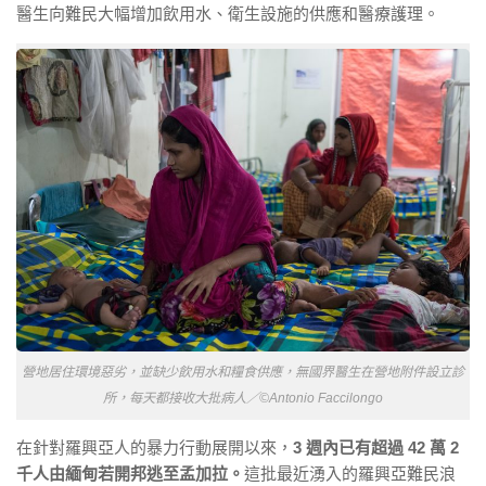
醫生向難民大幅增加飲用水、
衛生設施的供應和醫療護理。
營地居住環境惡劣，並缺少飲用水和糧食供應，無國界醫生在營地附件設立診
所，每天都接收大批病人／©Antonio Faccilongo
在針對羅興亞人的暴力行動展開以來，
3 週內已有超過 42 萬 2
千人由緬甸若開邦逃至孟加拉。
這批最近湧入的羅興亞難民浪