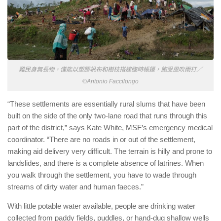
難民身無長物，僅能以塑膠帆布和樹枝搭建臨時帳篷，飽受風吹雨打／
©Antonio Faccilongo
“These settlements are essentially rural slums that have been
built on the side of the only two-lane road that runs through this
part of the district,” says Kate White, MSF’s emergency medical
coordinator. “There are no roads in or out of the settlement,
making aid delivery very difficult. The terrain is hilly and prone to
landslides, and there is a complete absence of latrines. When
you walk through the settlement, you have to wade through
streams of dirty water and human faeces.”
With little potable water available, people are drinking water
collected from paddy fields, puddles, or hand-dug shallow wells