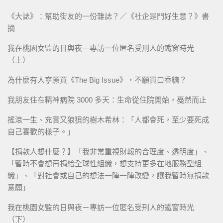
《大誌》：幫助街友的一份雜誌？／《社企是門好生意？》書
摘
我在桃園女監的日與夜－專訪一位匿名受刑人的鐵窗時光
（上）
為什麼有人寧願買《The Big Issue》，不願買口香糖？
我朋友住在精神病院 3000 多天：生命從住院開始，戞然而止
搖滾一生、充實又狼狽的樹木希林：「人都會死，至少要死成
自己喜歡的樣子。」
【捐款人想什麼？】「我非常重視財報的合理度、透明度」、
「暫時不會想再捐給全球性組織，想支持更多在地服務型組
織」、「對社會或自己的想法一陣一陣改變，讓我暫時無捐款
意願」
我在桃園女監的日與夜－專訪一位匿名受刑人的鐵窗時光
（下）