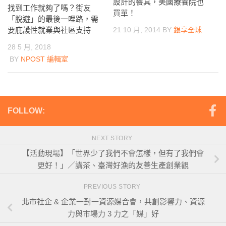
設計的餐具，美國療養院也
找到工作就夠了嗎？街友
買單！
「脫遊」的最後一哩路，需
21 10 月, 2014
BY
銀享全球
要庇護性就業與社區支持
28 5 月, 2018
BY
NPOST 編輯室
FOLLOW:
NEXT STORY
【活動現場】「世界少了我們不會怎樣，但有了我們會
更好！」／講茶、臺灣好漁的友善生產創業觀
PREVIOUS STORY
北市社企 & 企業一對一資源媒合會，共創影響力、資源
力與市場力 3 力之「媒」好