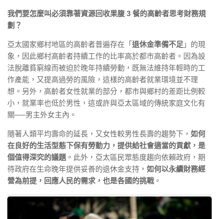
我們要怎麼叫必須靠著資源回收果腹 3 餐的高齡者思考財務規
劃？
亞太國家鄉村地區的高齡者普遍存在「
退休金準備不足
」的現
象，因此鄉村高齡者持續工作的比率高於都市高齡者。因為設
法脫離貧窮線而被迫於晚年持續勞動，既無法維持年輕時的工
作產能，又提高過勞的風險，這樣的高齡者就業環境並不理
想。另外，高齡者女性就業的部分，都市與鄉村的差距比例較
小，就業率也低於男性，這或許與亞太區域的傳統家庭文化有
關──男主外女主內。
隨著人類平均壽命的延長，又女性較男性長壽的趨勢下，
如何
在良好的生活型態下保有勞動力，提供給社會適當的貢獻，是
個值得深究的議題
。此外，亞太區民眾態度趨向依賴政府，期
待政府在生命晚年提供妥善的退休金支持，
如何以永續財務經
營為前提，回應人民的需求，也是各國的挑戰
。