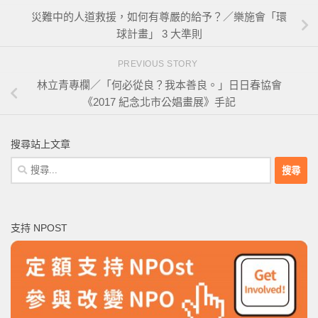
災難中的人道救援，如何有尊嚴的給予？／樂施會「環
球計畫」 3 大準則
PREVIOUS STORY
林立青專欄／「何必從良？我本善良。」日日春協會
《2017 紀念北市公娼畫展》手記
搜尋站上文章
搜
尋
關
鍵
支持 NPOST
字: