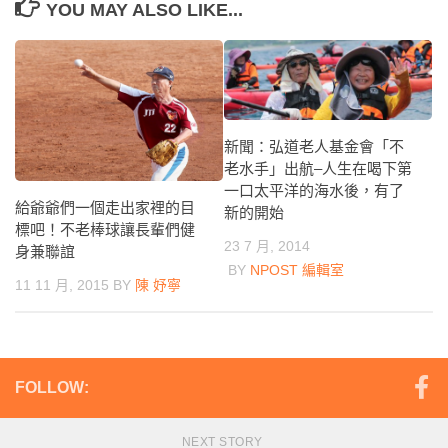
YOU MAY ALSO LIKE...
新聞：弘道老人基金會「不
老水手」出航–人生在喝下第
一口太平洋的海水後，有了
給爺爺們一個走出家裡的目
新的開始
標吧！不老棒球讓長輩們健
23 7 月, 2014
身兼聯誼
BY
NPOST 編輯室
11 11 月, 2015
BY
陳 妤寧
FOLLOW:
NEXT STORY