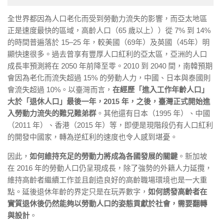
全世界都因為人口老化而受到勞動力流失的影響，而亞太地區
正是速度最快的區域，高齡人口（65 歲以上））從 7% 到 14%
的時間普遍落於 15–25 年，較美國（69年）及英國（45年）明
顯快速很多。過去曾享有豐厚人口紅利的亞太區，亞洲的人口
成長率預測將在 2050 年前降至零。2010 到 2040 間，南韓預期
會因為老化而流失超過 15% 的勞動人力，中國、日本與泰國則
會流失超過 10%。以臺灣而言，
在經歷「進入工作年齡人口」
大於「退休人口」最後一年，2015 年，之後，臺灣正式開始進
入勞動力流失的難兄難弟群
。其他還有日本（1995 年）、中國
（2011 年）、香港（2015 年）等，即便是現階段仍有人口紅利
的開發中國家，轉為逆紅利的速度也令人感到堪憂。
因此，
如何維持充足的勞動力將成為各國發展的關鍵
。新加坡
在 2016 年的勞動人口仍呈現成長，除了強勢的外籍人力延攬，
維持高齡者繼續工作並且創造良好的高齡職場環境也是一大重
點。延後退休年齡的界定只是在玩弄數字，
如何誘發高齡者在
實質退休後仍然能夠以勞動人口的姿態貢獻於社會，需要翻轉
與設計
。