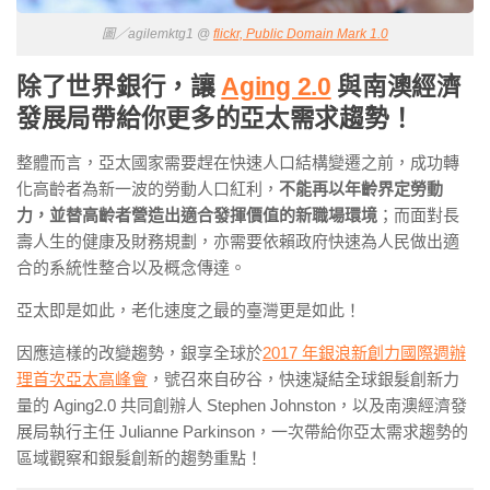
圖／agilemktg1 @
flickr, Public Domain Mark 1.0
除了世界銀行，讓
Aging 2.0
與南澳經濟
發展局帶給你更多的亞太需求趨勢！
整體而言，亞太國家需要趕在快速人口結構變遷之前，成功轉
化高齡者為新一波的勞動人口紅利，
不能再以年齡界定勞動
力，並替高齡者營造出適合發揮價值的新職場環境
；而面對長
壽人生的健康及財務規劃，亦需要依賴政府快速為人民做出適
合的系統性整合以及概念傳達。
亞太即是如此，老化速度之最的臺灣更是如此！
因應這樣的改變趨勢，銀享全球於
2017 年銀浪新創力國際週辦
理首次亞太高峰會
，號召來自矽谷，快速凝結全球銀髮創新力
量的 Aging2.0 共同創辦人 Stephen Johnston，以及南澳經濟發
展局執行主任 Julianne Parkinson，一次帶給你亞太需求趨勢的
區域觀察和銀髮創新的趨勢重點！