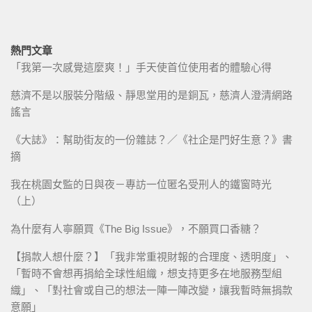
熱門文章
「我第一次感覺這麼爽！」手天使首位使用者的體驗心得
慈濟不是以服裝分階級、靜思堂用的是銅瓦，慈濟人澄清網路
謠言
《大誌》：幫助街友的一份雜誌？／《社企是門好生意？》書
摘
我在桃園女監的日與夜－專訪一位匿名受刑人的鐵窗時光
（上）
為什麼有人寧願買《The Big Issue》，不願買口香糖？
【捐款人想什麼？】「我非常重視財報的合理度、透明度」、
「暫時不會想再捐給全球性組織，想支持更多在地服務型組
織」、「對社會或自己的想法一陣一陣改變，讓我暫時無捐款
意願」