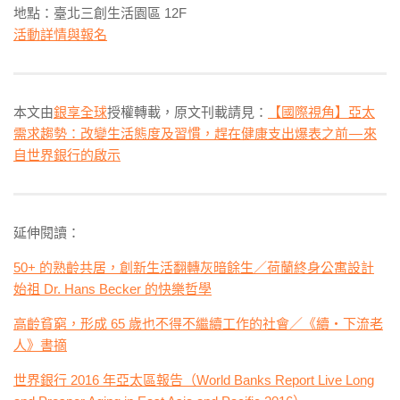
地點：臺北三創生活園區 12F
活動詳情與報名
本文由
銀享全球
授權轉載，原文刊載請見：
【國際視角】亞太
需求趨勢：改變生活態度及習慣，趕在健康支出爆表之前 — 來
自世界銀行的啟示
延伸閱讀：
50+ 的熟齡共居，創新生活翻轉灰暗餘生／荷蘭終身公寓設計
始祖 Dr. Hans Becker 的快樂哲學
高齡貧窮，形成 65 歲也不得不繼續工作的社會／《續・下流老
人》書摘
世界銀行 2016 年亞太區報告（World Banks Report Live Long