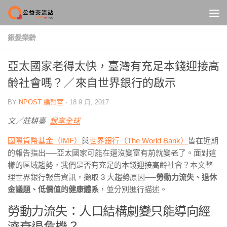
Skip to content
銀髮樂齡
亞太國家老得太快，臺灣有充足本錢迎接高
齡社會嗎？／ 來自世界銀行的啟示
BY
NPOST 編輯室
·
18 9 月, 2017
文／莊耕臺
銀享全球
國際貨幣基金（IMF）
與
世界銀行（The World Bank）
皆在近期
的報告指出
──
亞太國家可能在還沒變富有前就變老了。面對這
樣的區域趨勢，我們是否有充足的本錢迎接高齡社會？本文整
理世界銀行報告資訊，擷取 3 大趨勢原因──
勞動力流失、退休
金議題、低價值的健康體系
，並分別進行描述。
勞動力流失：人口結構劇變只能導向經
濟衰退危機？