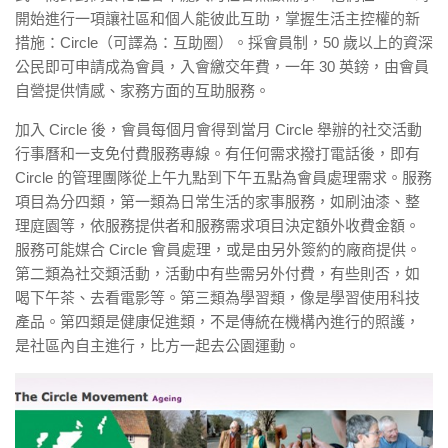
開始進行一項讓社區和個人能彼此互助，掌握生活主控權的新
措施：Circle（可譯為：互助圈）。採會員制，50 歲以上的資深
公民即可申請成為會員，入會繳交年費，一年 30 英鎊，由會員
自營提供情感、家務方面的互助服務。
加入 Circle 後，會員每個月會得到當月 Circle 舉辦的社交活動
行事曆和一支免付費服務專線。有任何需求撥打電話後，即有
Circle 的管理團隊從上午九點到下午五點為會員處理需求。服務
項目為分四類，第一類為日常生活的家事服務，如刷油漆、整
理庭園等，依服務提供者和服務需求項目決定額外收費金額。
服務可能媒合 Circle 會員處理，或是由另外簽約的廠商提供。
第二類為社交類活動，活動中有些需另外付費，有些則否，如
喝下午茶、去看電影等。第三類為學習類，像是學習使用科技
產品。第四類是健康促進類，不是傳統在機構內進行的照護，
是社區內自主進行，比方一起去公園運動。