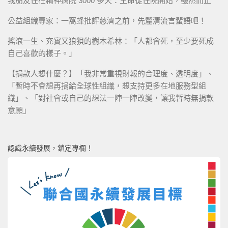
我朋友住在精神病院 3000 多天：生命從住院開始，戞然而止
公益組織專家：一窩蜂批評慈濟之前，先釐清流言蜚語吧！
搖滾一生、充實又狼狽的樹木希林：「人都會死，至少要死成
自己喜歡的樣子。」
【捐款人想什麼？】「我非常重視財報的合理度、透明度」、
「暫時不會想再捐給全球性組織，想支持更多在地服務型組
織」、「對社會或自己的想法一陣一陣改變，讓我暫時無捐款
意願」
認識永續發展，鎖定專欄！