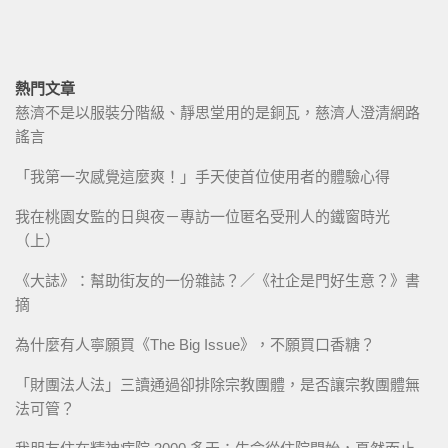
熱門文章
慈濟不是以服裝分階級、靜思堂用的是銅瓦，慈濟人澄清網路
謠言
「我第一次感覺這麼爽！」手天使首位使用者的體驗心得
我在桃園女監的日與夜－專訪一位匿名受刑人的鐵窗時光
（上）
《大誌》：幫助街友的一份雜誌？／《社企是門好生意？》書
摘
為什麼有人寧願買《The Big Issue》，不願買口香糖？
「財團法人法」三讀通過卻排除宗教團體，是否讓宗教團體無
法可管？