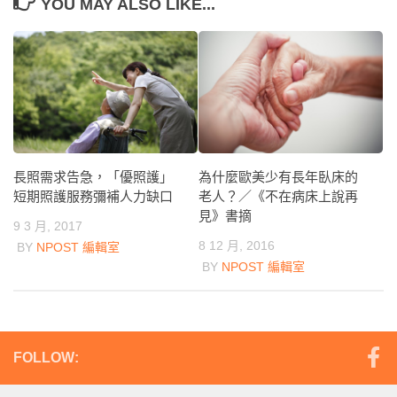
YOU MAY ALSO LIKE...
為什麼歐美少有長年臥床的
長照需求告急，「優照護」
老人？／《不在病床上說再
短期照護服務彌補人力缺口
見》書摘
9 3 月, 2017
8 12 月, 2016
BY
NPOST 編輯室
BY
NPOST 編輯室
FOLLOW: