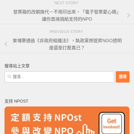
NEXT STORY
發票箱的改朝換代－不用印出來，「電子發票愛心碼」
讓你直接捐給支持的NPO
PREVIOUS STORY
柬埔寨通過《非政府組織法》，執政黨想提昇NGO透明
度還是打壓異己？
搜尋站上文章
搜
尋
關
鍵
支持 NPOST
字: