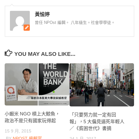
黃愉婷
曾任 NPOst 編輯。 八年級生。社會學學徒。
YOU MAY ALSO LIKE...
小蝦米 NGO 槓上大鯨魚，
「只要努力就一定有回
政治不是只有國家玩得起
報」，5 大偏見逼死年輕人
／《貧困世代》書摘
15 9 月, 2015
BY
NPOST 編輯室
24 1 月, 2017