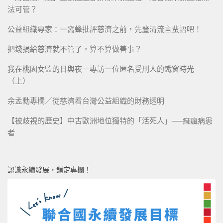
法可管？
公益組織專家：一窩蜂批評慈濟之前，先釐清流言蜚語吧！
把錢捐給慈濟就不管了，算不算做善事？
我在桃園女監的日與夜－專訪一位匿名受刑人的鐵窗時光
（上）
余孟勳專欄／從慈濟看台灣公益組織的財務透明
【被歧視的歷史】中古歐洲地位獨特的「活死人」──痲瘋病患
者
認識永續發展，鎖定專欄！