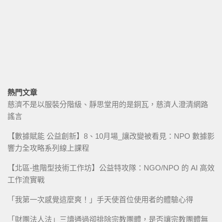
熱門文章
慈濟不是以服裝分階級、靜思堂用的是銅瓦，慈濟人澄清網路
謠言
【數據賦能 公益創新】8、10月場_讓改變被看見：NPO 數據影
響力全攻略系列線上課程
【北區-進階型技術工作坊】公益特攻隊：NGO/NPO 的 AI 高效
工作流實戰
「我第一次感覺這麼爽！」手天使首位使用者的體驗心得
「財團法人法」三讀通過卻排除宗教團體，是否讓宗教團體無