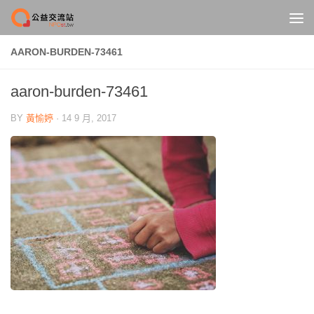
Skip to content
AARON-BURDEN-73461
aaron-burden-73461
BY
黃愉婷
·
14 9 月, 2017