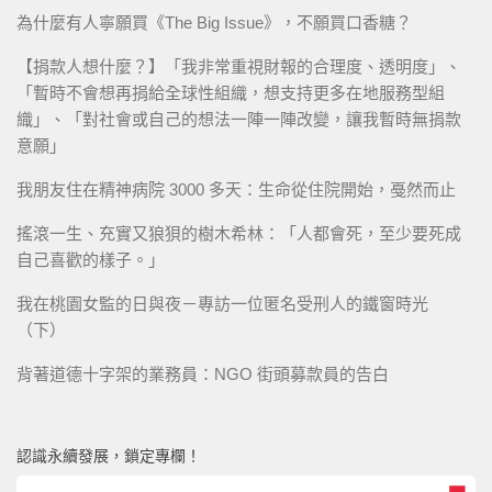
為什麼有人寧願買《The Big Issue》，不願買口香糖？
【捐款人想什麼？】「我非常重視財報的合理度、透明度」、
「暫時不會想再捐給全球性組織，想支持更多在地服務型組
織」、「對社會或自己的想法一陣一陣改變，讓我暫時無捐款
意願」
我朋友住在精神病院 3000 多天：生命從住院開始，戞然而止
搖滾一生、充實又狼狽的樹木希林：「人都會死，至少要死成
自己喜歡的樣子。」
我在桃園女監的日與夜－專訪一位匿名受刑人的鐵窗時光
（下）
背著道德十字架的業務員：NGO 街頭募款員的告白
認識永續發展，鎖定專欄！