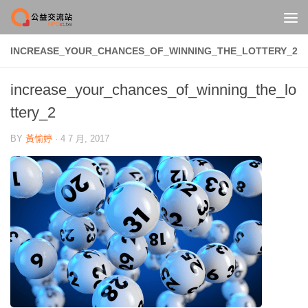
Skip to content
INCREASE_YOUR_CHANCES_OF_WINNING_THE_LOTTERY_2
increase_your_chances_of_winning_the_lo
ttery_2
BY
黃愉婷
·
4 7 月, 2017