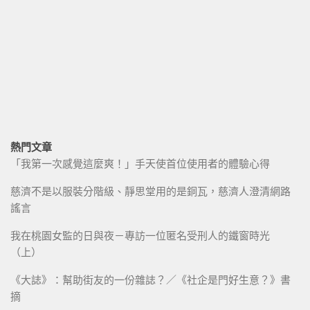
熱門文章
「我第一次感覺這麼爽！」手天使首位使用者的體驗心得
慈濟不是以服裝分階級、靜思堂用的是銅瓦，慈濟人澄清網路
謠言
我在桃園女監的日與夜－專訪一位匿名受刑人的鐵窗時光
（上）
《大誌》：幫助街友的一份雜誌？／《社企是門好生意？》書
摘