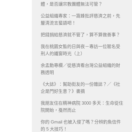
體，是否讓宗教團體無法可管？
公益組織專家：一窩蜂批評慈濟之前，先
釐清流言蜚語吧！
把錢捐給慈濟就不管了，算不算做善事？
我在桃園女監的日與夜－專訪一位匿名受
刑人的鐵窗時光（上）
余孟勳專欄／從慈濟看台灣公益組織的財
務透明
《大誌》：幫助街友的一份雜誌？／《社
企是門好生意？》書摘
我朋友住在精神病院 3000 多天：生命從住
院開始，戞然而止
你的 Gmail 也被入侵了嗎？分辨釣魚信件
的 5 大技巧！