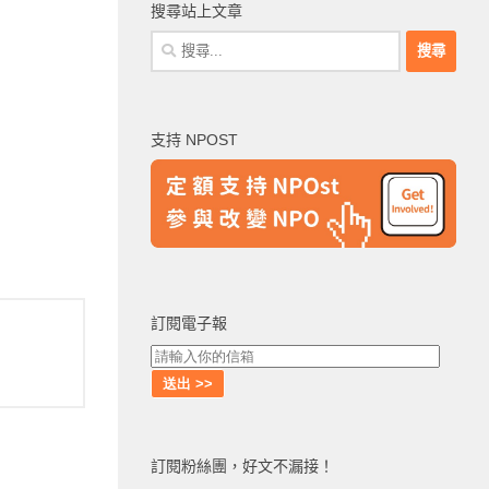
搜尋站上文章
搜
尋
關
鍵
支持 NPOST
字:
訂閱電子報
訂閱粉絲團，好文不漏接！