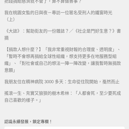
把錢捐給慈濟就不管了，算不算做善事？
我在桃園女監的日與夜－專訪一位匿名受刑人的鐵窗時光
（上）
《大誌》：幫助街友的一份雜誌？／《社企是門好生意？》書
摘
【捐款人想什麼？】「我非常重視財報的合理度、透明度」、
「暫時不會想再捐給全球性組織，想支持更多在地服務型組
織」、「對社會或自己的想法一陣一陣改變，讓我暫時無捐款
意願」
我朋友住在精神病院 3000 多天：生命從住院開始，戞然而止
搖滾一生、充實又狼狽的樹木希林：「人都會死，至少要死成
自己喜歡的樣子。」
認識永續發展，鎖定專欄！