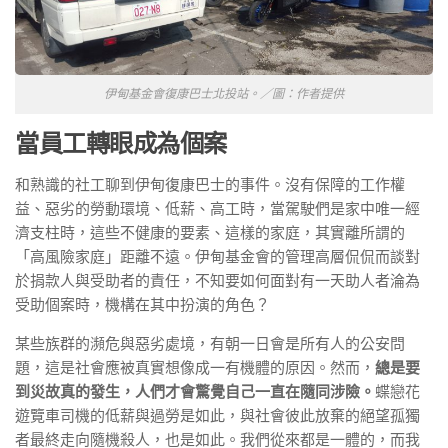
伊甸基金會復康巴士北投站。／圖：作者提供
當員工轉眼成為個案
和熟識的社工聊到伊甸復康巴士的事件。沒有保障的工作權
益、惡劣的勞動環境、低薪、高工時，當駕駛們是家中唯一經
濟支柱時，這些不健康的要素、這樣的家庭，其實離所謂的
「高風險家庭」距離不遠。伊甸基金會的管理高層侃侃而談對
於捐款人與受助者的責任，不知要如何面對有一天助人者淪為
受助個案時，機構在其中扮演的角色？
某些族群的瀕危與惡劣處境，有朝一日會是所有人的公安問
題，這是社會應被真實想像成一有機體的原因。然而，
總是要
到災故真的發生，人們才會驚覺自己一直在隨同涉險。
蝶戀花
遊覽車司機的低薪與過勞是如此，與社會彼此放棄的絕望孤獨
者最終走向隨機殺人，也是如此。我們從來都是一體的，而我