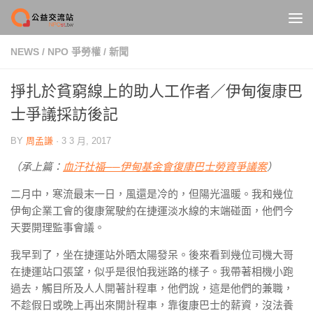
Skip to content
NEWS
/
NPO 爭勞權
/
新聞
掙扎於貧窮線上的助人工作者／伊甸復康巴
士爭議採訪後記
BY
周孟謙
·
3 3 月, 2017
（承上篇：
血汗社福──伊甸基金會復康巴士勞資爭議案
）
二月中，寒流最末一日，風還是冷的，但陽光溫暖。我和幾位
伊甸企業工會的復康駕駛約在捷運淡水線的末端碰面，他們今
天要開理監事會議。
我早到了，坐在捷運站外晒太陽發呆。後來看到幾位司機大哥
在捷運站口張望，似乎是很怕我迷路的樣子。我帶著相機小跑
過去，觸目所及人人開著計程車，他們說，這是他們的兼職，
不趁假日或晚上再出來開計程車，靠復康巴士的薪資，沒法養