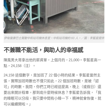
伊甸復康巴士駕駛中和站司機休息室。中和站司機約 60 人。／圖：李藍星提供
不兼職不能活，與助人的幸福感
陳風男大哥拿出他的薪資單，上個月的，21,000。李藍星高一
點，24,158（注）。
24,158 這個數字，是加班了 22 個小時的結果。李藍星當然主
張，實際加班時數也不僅只如此，22 個加班時數，是被「認
可」的時數。我問，你們工時已經這麼高，晚上（或假日）還
要出來開計程車，那到底什麼時候休息？李藍星告訴我，「我
的睡眠可以分段，我只要中間有小睡一下，精神就會恢復，就
可以繼續開啦。」