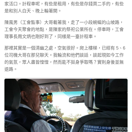
家活口。計程車呢，有些是租用，有些是存錢買二手的，有些
是和別人白天、晚上輪著開。
陳風男（工會監事）大哥載著我，走了一小段蜿蜒的山坡路，
工會今天聚會的地點，是陳家的祭祀公業所在。停車時，工會
理事長周文炳也剛好到了，同樣是一臺計程車。
那裡其實是一個清幽之處，空氣很好。爬上樓梯，已經有 5、6
位司機大哥在那兒聊天。我輪流和他們談話，談起現如今工作
的氣氛，眾人盡皆惶惶，然而能不挺身爭取嗎？實則身後並無
退路。