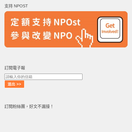
鍵
支持 NPOST
字:
訂閱電子報
訂閱粉絲團，好文不漏接！