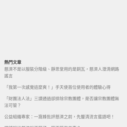
熱門文章
慈濟不是以服裝分階級、靜思堂用的是銅瓦，慈濟人澄清網路
謠言
「我第一次感覺這麼爽！」手天使首位使用者的體驗心得
「財團法人法」三讀通過卻排除宗教團體，是否讓宗教團體無
法可管？
公益組織專家：一窩蜂批評慈濟之前，先釐清流言蜚語吧！