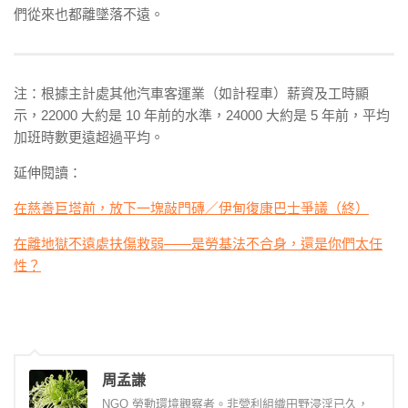
們從來也都離墜落不遠。
注：根據主計處其他汽車客運業（如計程車）薪資及工時顯
示，22000 大約是 10 年前的水準，24000 大約是 5 年前，平均
加班時數更遠超過平均。
延伸閱讀：
在慈善巨塔前，放下一塊敲門磚／伊甸復康巴士爭議（終）
在離地獄不遠處扶傷救弱——是勞基法不合身，還是你們太任
性？
周孟謙
NGO 勞動環境觀察者。非營利組織田野浸淫已久，