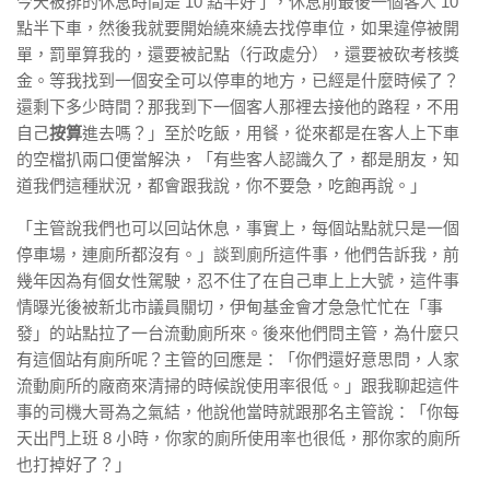
今天被排的休息時間是 10 點半好了，休息前最後一個客人 10
點半下車，然後我就要開始繞來繞去找停車位，如果違停被開
單，罰單算我的，還要被記點（行政處分），還要被砍考核獎
金。等我找到一個安全可以停車的地方，已經是什麼時候了？
還剩下多少時間？那我到下一個客人那裡去接他的路程，不用
自己
按算
進去嗎？」至於吃飯，用餐，從來都是在客人上下車
的空檔扒兩口便當解決，「有些客人認識久了，都是朋友，知
道我們這種狀況，都會跟我說，你不要急，吃飽再說。」
「主管說我們也可以回站休息，事實上，每個站點就只是一個
停車場，連廁所都沒有。」談到廁所這件事，他們告訴我，前
幾年因為有個女性駕駛，忍不住了在自己車上上大號，這件事
情曝光後被新北市議員關切，伊甸基金會才急急忙忙在「事
發」的站點拉了一台流動廁所來。後來他們問主管，為什麼只
有這個站有廁所呢？主管的回應是：「你們還好意思問，人家
流動廁所的廠商來清掃的時候說使用率很低。」跟我聊起這件
事的司機大哥為之氣結，他說他當時就跟那名主管說：「你每
天出門上班 8 小時，你家的廁所使用率也很低，那你家的廁所
也打掉好了？」