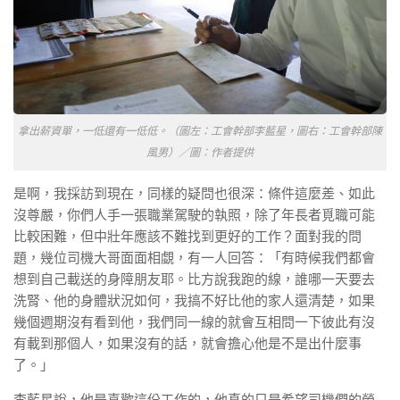
拿出薪資單，一低還有一低低。（圖左：工會幹部李藍星，圖右：工會幹部陳
風男）／圖：作者提供
是啊，我採訪到現在，同樣的疑問也很深：條件這麼差、如此
沒尊嚴，你們人手一張職業駕駛的執照，除了年長者覓職可能
比較困難，但中壯年應該不難找到更好的工作？面對我的問
題，幾位司機大哥面面相覷，有一人回答：「有時候我們都會
想到自己載送的身障朋友耶。比方說我跑的線，誰哪一天要去
洗腎、他的身體狀況如何，我搞不好比他的家人還清楚，如果
幾個週期沒有看到他，我們同一線的就會互相問一下彼此有沒
有載到那個人，如果沒有的話，就會擔心他是不是出什麼事
了。」
李藍星說，他是喜歡這份工作的，他真的只是希望司機們的勞