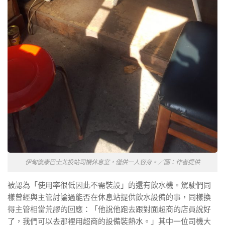
伊甸復康巴士北投站司機休息室，僅供一人容身。／圖：作者提供
被認為「使用率很低因此不需裝設」的還有飲水機。駕駛們同
樣曾經與主管討論過能否在休息站提供飲水設備的事，同樣換
得主管相當荒謬的回應：「他說他跑去跟對面超商的店員說好
了，我們可以去那裡用超商的設備裝熱水。」其中一位司機大