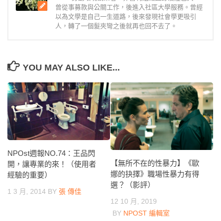
曾從事募款與公關工作，後進入社區大學服務。曾經
以為文學是自己一生道路，後來發現社會學更吸引
人，轉了一個髮夾彎之後就再也回不去了。
YOU MAY ALSO LIKE...
NPOst週報NO.74：王品閃
【無所不在的性暴力】《歐
開，讓專業的來！（使用者
娜的抉擇》職場性暴力有得
經驗的重要）
選？（影評）
1 3 月, 2014
BY
張 傳佳
12 10 月, 2019
BY
NPOST 編輯室