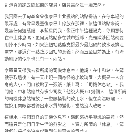
哥還真的跑去問超商的店員，店員當然是一臉茫然。
我實際去伊甸基金會復康巴士北投站的站點採訪，在停車場的
最深處，有零星幾臺復康巴士停放在那裡，依這個站點來說，
幾無任何遮蔭處。李藍星問我，像正中午這種陽光，你願意待
在車上休息嗎？更何況站點多在城市近郊，光是跋涉回站就要
用掉不少時間，如果這個站點能支撐最少最起碼的飲水及排泄
需求，那還有一點跋涉回站的意義；然而直至目前為止，有流
動廁所的似乎也只有一、兩站。
李藍星又帶我去看所謂的司機休息室。他說，在中和站，在駕
駛爭取過後，有一天出現一個奇怪的小玻璃屋，大概是一人容
身的大小，門口被貼了一張紙，紙上寫：「司機休息站」。我
問他，中和站總共有多少司機？他說大概 60 幾個人。這個所謂
的司機休息站裡放了一塑膠桶裝的飲用水，但在高溫曝曬下，
據說用肉眼都看得出來水質的變化，當然沒人敢喝。
這桶水、這個奇怪的司機休息室，聽起來近乎嘲諷的惡意，然
而這只是他們日常生活的剪影之一。資方所謂的「休息」，駕
駛們似乎從來沒有感受到任何實質的意義。