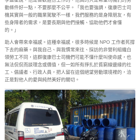
動條件好一點，不要那麼不公平。「我也要強調，復康巴士司
機其實與一般的職業駕駛不一樣，我們服務的是身障朋友，有
些身障者的需求，是要長期與他們接觸、協助他們才會懂
的。」
助人會帶來幸福感。這種幸福感，很多時候是 NPO 工作者死撐
下去的麻藥。與我自己、與我慣常來往、採訪的非營利組織白
領勞工不同，這群復康巴士司機們可能不懂什麼叫使命感，也
無法侃侃而談理念或價值，但一如所有掙扎於貧窮線邊緣的社
工、倡議者、行政人員，把人留在這個絕望勞動環境裡的，洽
正是對他人的愛與純然美好的關切。