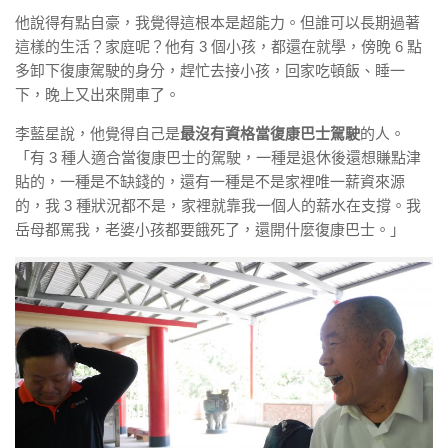
他說得有點自豪，我覺得這根本是超能力。但誰可以長期過著
這樣的生活？家庭呢？他有 3 個小孩，都還在就學，傍晚 6 點
多卸下復康駕駛的身分，趕忙去接小孩，回家吃頓飯、睡一
下，晚上又出來開車了。
李藍星說，他覺得自己是
最沒有資格當復康巴士駕駛
的人。
「有 3 種人適合當復康巴士的駕駛，一種是退休後還想賺點津
貼的，一種是不缺錢的，還有一種是不是家裡唯一薪資來源
的，我 3 種狀況都不是，家裡就靠我一個人的薪水在支撐。我
岳母都罵我，老婆小孩都要餓死了，還開什麼復康巴士。」