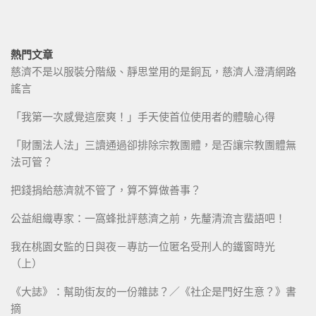
熱門文章
慈濟不是以服裝分階級、靜思堂用的是銅瓦，慈濟人澄清網路
謠言
「我第一次感覺這麼爽！」手天使首位使用者的體驗心得
「財團法人法」三讀通過卻排除宗教團體，是否讓宗教團體無
法可管？
把錢捐給慈濟就不管了，算不算做善事？
公益組織專家：一窩蜂批評慈濟之前，先釐清流言蜚語吧！
我在桃園女監的日與夜－專訪一位匿名受刑人的鐵窗時光
（上）
《大誌》：幫助街友的一份雜誌？／《社企是門好生意？》書
摘