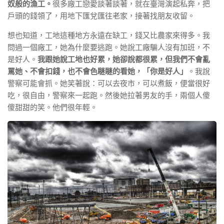
奴般的漁工。
很多廠工戀愛談著談著，就在臺灣演起私奔，把
戶頭的錢領了，用地下匯兌匯往老家，接著找朋友收留。
想也知道，工地這種地方永遠在缺工，錢又比農家來得多。我
問過一個廠工，她為什麼要逃跑。她說工廠騙人沒有加班，不
是好人。
我跟她說工地也好累，她卻說都很累，但我們不會亂
罵她、不會扣錢，也不會色瞇瞇的看她，「你是好人」
。我說
警察可能會抓。她笑著說：可以去夜市，可以煮飯，便當很好
吃，很自由，警察來一起跑。然後她拉著男友的手，兩個人傻
傻甜甜的笑。他們很年輕。