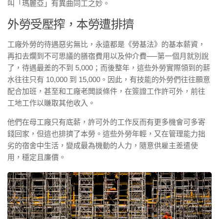
叫「瑪麗亞」有異曲同工之妙。
外勞受壓搾，本勞遭排擠
工廠外勞的待遇惡劣無比，永遠都是《勞基法》的基本薪資，
再扣去爛到不可思議的膳宿費用以及仲介費──第一個月就別說
了，待遇最差的不到 5,000；而後整年，這些外勞實際領到的薪
水往往只有 10,000 到 15,000。因此，有技能的外勞們往往願意
配合加班，甚至和工廠老闆談條件，在簽證工作許可外，前往
工地工作以賺取其他收入。
他們在母工廠只有底薪，許可外的工作反而有更多機會可多寄
錢回家，但這也排擠了本勞。這些外勞年輕，又在管理能力拙
劣的宿舍中生活，變成最為機動的人力，隨意供雇主差遣使
用，穩定且廉價。