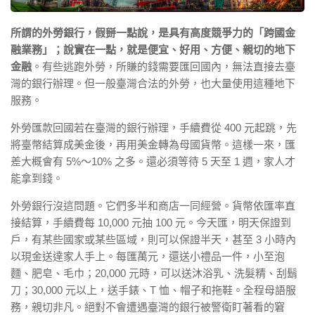
所謂的外勞銀行，假掰一點說，是具有高度競爭力的「跨國金
融業務」；說實在一點，就是便宜、好用、方便、親切的地下
金融
。有些逃跑外勞，所賺的錢需要匯回國內，無法直接去臺
灣的銀行辦理。但一般臺灣合法的外勞，也大量使用這種地下
服務。
外勞匯款回國若在臺灣的銀行辦理，手續費從 400 元起跳，先
將臺幣結算成美金後，再用美金轉為母國貨幣。這樣一來，匯
差大概會有 5%～10% 之多。還必須等待 5 天至 1 週，家人才
能拿到錢。
外勞銀行沒這問題。它們多半和商店一同經營。貨幣依匯率直
接結算，手續費每 10,000 元抽 100 元。今天匯，明天保證到
戶，有某些國家或某些區域，則可以保證半天，甚至 3 小時內
以現金送達家人手上。每匯萬元，還送小禮品一件，小至泡
麵、肥皂、毛巾；20,000 元時，可以送沐浴乳、洗髮精、刮鬍
刀；30,000 元以上，送手錶、T 恤、帽子和拖鞋。全程母語服
務，親切非凡。絕對不會遭遇臺灣的銀行被警衛盯著看的窘