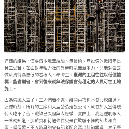
這樣的結果，使臺灣本地無經驗、無技術、無設備的低階年長
勞工受苦，在面對年輕力壯的外勞時毫無競爭力，只能勉強去
做薪資待遇更低的看板人、舉牌工。
臺灣的工程往往以低價搶
標，能省則省，省到後來就無法保證會有穩定的人員可在工地
施工
。
因為價錢太差了，工人們若不爽，離開再找也不會比較難過。
這種時刻，所有的工廠和大型營造建設公司，就會加大宣傳現
代人吃不了苦，職缺已久但無人應徵。實際上，我這種明眼人
一看就知道，那薪資和待遇條件只是在欺騙不懂的記者和白
領。偏偏還三不五時真的會有記者配合寫出無知報導，表示臺