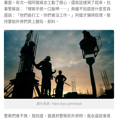
畫面。有次一個阿嬤級女工動了慈心，還就這樣哭了起來，拉
著警察說：「哩嘛乎郎一口飯呷⋯⋯」旁邊不知道是什麼官員
還說：「他們偷打工，你們會沒工作。」阿嬤才懶得搭理，堅
持要給外勞們買上麵包、飲料。
圖片來源／https://goo.gl/m4epdi
警察們會不爽，我知道，當遇到警察抓外勞時，我永遠就會是