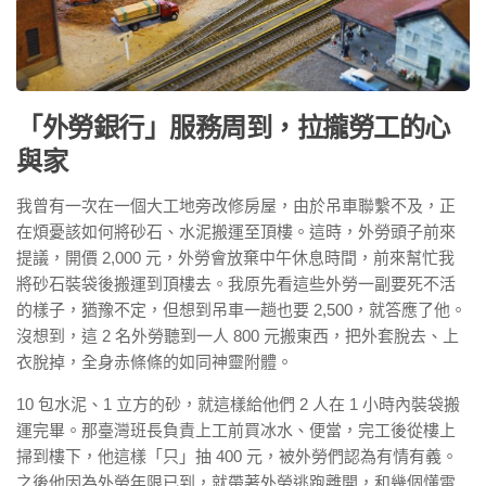
「外勞銀行」服務周到，拉攏勞工的心
與家
我曾有一次在一個大工地旁改修房屋，由於吊車聯繫不及，正
在煩憂該如何將砂石、水泥搬運至頂樓。這時，外勞頭子前來
提議，開價 2,000 元，外勞會放棄中午休息時間，前來幫忙我
將砂石裝袋後搬運到頂樓去。我原先看這些外勞一副要死不活
的樣子，猶豫不定，但想到吊車一趟也要 2,500，就答應了他。
沒想到，這 2 名外勞聽到一人 800 元搬東西，把外套脫去、上
衣脫掉，全身赤條條的如同神靈附體。
10 包水泥、1 立方的砂，就這樣給他們 2 人在 1 小時內裝袋搬
運完畢。那臺灣班長負責上工前買冰水、便當，完工後從樓上
掃到樓下，他這樣「只」抽 400 元，被外勞們認為有情有義。
之後他因為外勞年限已到，就帶著外勞逃跑離開，和幾個懂電