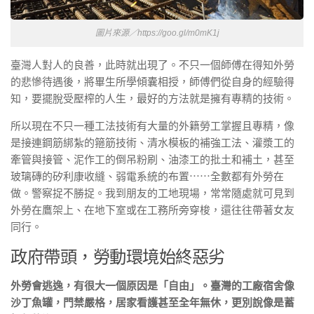
圖片來源／https://goo.gl/m0mK1j
臺灣人對人的良善，此時就出現了。不只一個師傅在得知外勞
的悲慘待遇後，將畢生所學傾囊相授，師傅們從自身的經驗得
知，要擺脫受壓榨的人生，最好的方法就是擁有專精的技術。
所以現在不只一種工法技術有大量的外籍勞工掌握且專精，像
是接連鋼筋綁紮的箍筋技術、清水模板的補強工法、灌漿工的
牽管與接管、泥作工的倒吊粉刷、油漆工的批土和補土，甚至
玻璃磚的矽利康收縫、弱電系統的布置⋯⋯全數都有外勞在
做。警察捉不勝捉。我到朋友的工地現場，常常隨處就可見到
外勞在鷹架上、在地下室或在工務所旁穿梭，還往往帶著女友
同行。
政府帶頭，勞動環境始終惡劣
外勞會逃逸，有很大一個原因是「自由」。臺灣的工廠宿舍像
沙丁魚罐，門禁嚴格，居家看護甚至全年無休，更別說像是蓄