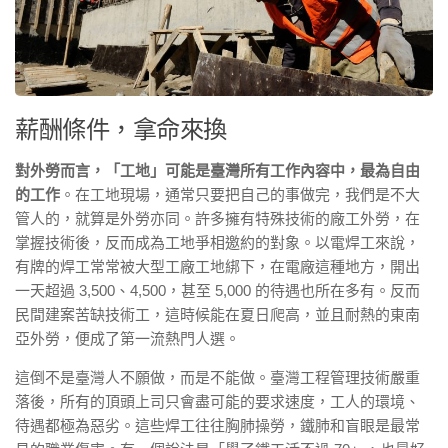
薪酬條件，拿命來換
對外勞而言，「工地」可能是臺灣所有工作內容中，最為自由
的工作
。在工地現場，通常只要把自己的事做完，我們是不大
管人的，就算是外勞亦同。許多擁有特殊技術的廠工外勞，在
掌握技術後，反而成為工地爭相邀約的對象。以電焊工來說，
有牌的焊工常常被大型工廠工地綁下，在電廠這種地方，開出
一天超過 3,500、4,500，甚至 5,000 的待遇也所在多有。反而
民間建案苦缺技術工，這時候能在夏日爬高，並且耐熱的東南
亞外勞，便成了第一流熱門人選。
這倒不是臺灣人不願做，而是不能做。臺灣工程管理技術嚴重
落後，所有的頂頭上司只會盡可能的要求速度，工人的環境、
待遇都極為惡劣。這些焊工往往胸肺操勞，鐵肺和盲眼是最常