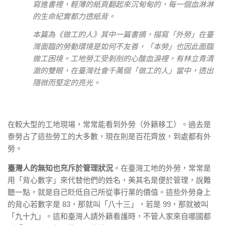
寫進書裡，輕薄的紙頁翻起來沉甸甸的，每一個血淋淋
的生命紀實都力透紙背。
本篇為《做工的人》其中一篇書摘，描寫「外勞」在臺
灣面臨的勞動環境是如何不友善，「本勞」也因此面臨
做工困境。工地勞工受剝削的心酸血淚裡，有林立青清
澈的雙眼，在臺灣社會千萬個「做工的人」當中，透出
隱微而堅定的亮光。
在較大型的工地現場，常常能看到外勞（外籍移工）。過去是
泰勞占了這些勞工的大多數，現在則是百花齊放，到處都有外
勞。
臺灣人的無知也充斥於管理狀況
。在臺灣工地的外勞，常常是
用「背心數字」來代替他們的姓名，美其名是便於管理，說難
聽一點，就是自己貶低自己所從事行業的價值。這些外勞身上
的背心若數字是 83，那就叫「八十三」，若是 99，那就被叫
「九十九」。這和臺灣人請外籍看護時，不管人家來自哪國都