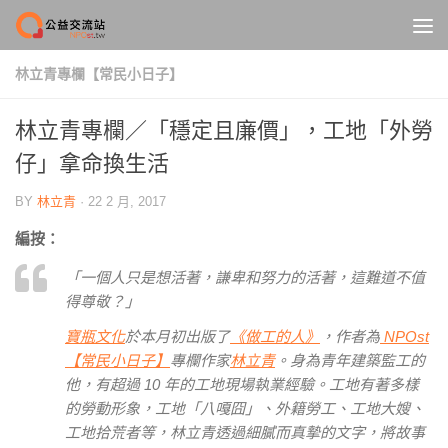
Skip to content
林立青專欄【常民小日子】
林立青專欄／「穩定且廉價」，工地「外勞
仔」拿命換生活
BY
林立青
·
22 2 月, 2017
編按：
「一個人只是想活著，謙卑和努力的活著，這難道不值
得尊敬？」
寶瓶文化
於本月初出版了
《做工的人》
，作者為
NPOst
【常民小日子】
專欄作家
林立青
。身為青年建築監工的
他，有超過 10 年的工地現場執業經驗。工地有著多樣
的勞動形象，工地「八嘎囧」、外籍勞工、工地大嫂、
工地拾荒者等，林立青透過細膩而真摯的文字，將故事