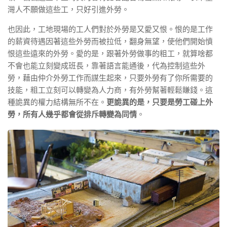
灣人不願做這些工，只好引進外勞。
也因此，工地現場的工人們對於外勞是又愛又恨。恨的是工作
的薪資待遇因著這些外勞而被拉低，翻身無望，使他們開始憤
恨這些遠來的外勞。愛的是，跟著外勞做事的粗工，就算啥都
不會也能立刻變成班長，靠著語言能通後，代為控制這些外
勞，藉由仲介外勞工作而謀生起來，只要外勞有了你所需要的
技能，粗工立刻可以轉變為人力商，有外勞幫著輕鬆賺錢。這
種詭異的權力結構無所不在。
更詭異的是，只要是勞工碰上外
勞，所有人幾乎都會從排斥轉變為同情
。