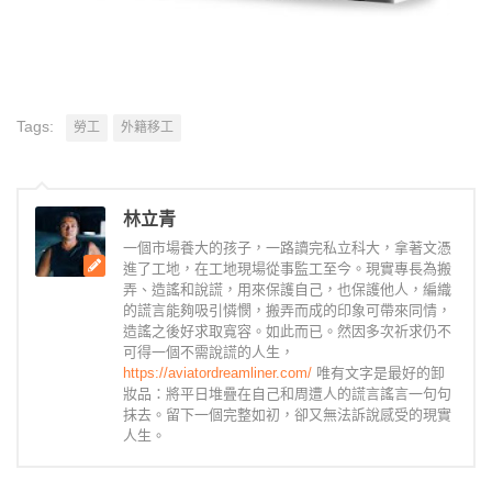
Tags:
勞工
外籍移工
林立青
一個市場養大的孩子，一路讀完私立科大，拿著文憑
進了工地，在工地現場從事監工至今。現實專長為搬
弄、造謠和說謊，用來保護自己，也保護他人，編織
的謊言能夠吸引憐憫，搬弄而成的印象可帶來同情，
造謠之後好求取寬容。如此而已。然因多次祈求仍不
可得一個不需說謊的人生，
https://aviatordreamliner.com/
唯有文字是最好的卸
妝品：將平日堆疊在自己和周遭人的謊言謠言一句句
抹去。留下一個完整如初，卻又無法訴說感受的現實
人生。