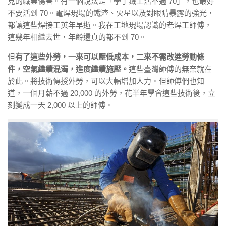
見的職業傷害。有一個說法是「學了鐵工活不過 70」，也最好
不要活到 70。電焊現場的鐵渣、火星以及對眼睛暴露的強光，
都讓這些焊接工英年早逝。我在工地現場認識的老焊工師傅，
這幾年相繼去世，年齡還真的都不到 70。
但
有了這些外勞，一來可以壓低成本，二來不需改進勞動條
件，空氣繼續混濁，進度繼續施壓。
這些臺灣師傅的無奈就在
於此。將技術傳授外勞，可以大幅增加人力。但師傅們也知
道，一個月薪不過 20,000 的外勞，花半年學會這些技術後，立
刻變成一天 2,000 以上的師傅。