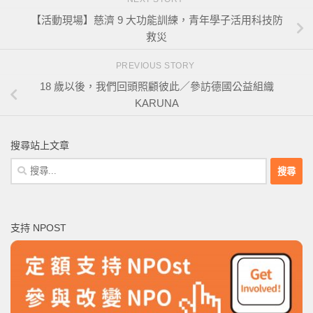
【活動現場】慈濟 9 大功能訓練，青年學子活用科技防
救災
PREVIOUS STORY
18 歲以後，我們回頭照顧彼此／參訪德國公益組織
KARUNA
搜尋站上文章
搜
尋
關
鍵
支持 NPOST
字: