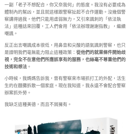
一副「老子不想配合，你又奈我何」的態度。我沒有必要成為
體制內的幫凶，並且就這樣跟警察扯起不合作運動。沒幾個警
察講得過我，他們只能用虛弱無力，又引來諷刺的「依法執
法」這種話來回覆，工人們會用「依法辦理謝謝指教」，繼續
嘲諷。
反正出言嘲諷成本很低，用鼻音和尖酸的語氣諷刺警察，也只
是證明我們毫無能力阻止這種政策：
從他們的就業條件開始歧
視，完全不在意他們所應該享有的服務，也絲毫不尊重他們的
技術和想法
。
小時候，我媽媽告訴我，曾有警察來市場抓打工的外配，活生
生的在麵攤拆散一個家庭。現在我知道，我永遠不會配合警察
辦案抓外勞。
我缺乏這種美德，而且不屑擁有。