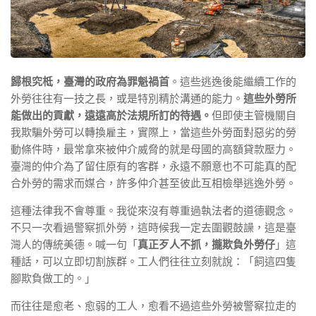
歸根究柢，臺灣的政府為罪魁禍首
。這些逃逸後能繼續工作的
外勞往往有一技之長，或是特別精於溝通的能力。
這些外勞所
能做出的貢獻，遠遠高於法規所訂的待遇。
但即使主管機關自
我欺騙外勞可以轉換雇主，實際上，當這些外勞面對惡劣的勞
動條件時，最常拿來被仲介威脅的就是母國的高額貸款壓力。
臺灣的仲介為了留住原有的客群，永遠不願意也不可能真的配
合外勞的需求而媒合，許多仲介甚至彼此互相檢舉逃逸外勞。
這種法律我不會尊重。我從來沒有尊重過執法者的道德觀念。
不只一次看過警察抓外勞，這時候我一定去圍觀鼓譟，這是臺
灣人的傳統美德。喊一句「
真正歹人不抓，攏欺負外勞仔
」這
種話，可以立即切割族群。工人們往往立刻就說：「飼這四隻
腳欺負做工的。」
而往往是愈老、愈弱的工人，愈看不過這些外勞被警察拉走的