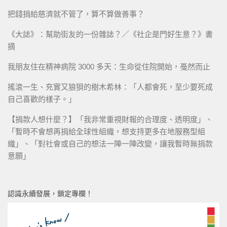
把錢捐給慈濟就不管了，算不算做善事？
《大誌》：幫助街友的一份雜誌？／《社企是門好生意？》書
摘
我朋友住在精神病院 3000 多天：生命從住院開始，戞然而止
搖滾一生、充實又狼狽的樹木希林：「人都會死，至少要死成
自己喜歡的樣子。」
【捐款人想什麼？】「我非常重視財報的合理度、透明度」、
「暫時不會想再捐給全球性組織，想支持更多在地服務型組
織」、「對社會或自己的想法一陣一陣改變，讓我暫時無捐款
意願」
認識永續發展，鎖定專欄！