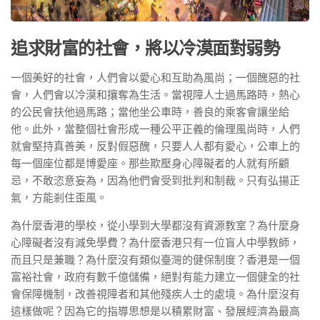
追求財富的社會，將以冷漠面對弱勢
一個美好的社會，人們會以愛心和互助為風尚；一個醜惡的社
會，人們會以冷漠和攘奪為生活。當視障人士過馬路時，熱心
的公民會扶他過馬路；當他坐公車時，善良的乘客會讓坐給
他。此外，當整個社會形成一種公平正義的倫理風尚時，人們
就會堅持真善美，反對假惡醜，只要人人都有愛心，公車上的
每一個座位都是博愛座。那些欺壓身心障礙者的人就有所顧
忌，不敢恣意妄為，因為他們會受到批判和制裁。只有弘揚正
氣，方能剎住歪風。
為什麼香港的學校，從小學到大學都沒有資源教室？為什麼身
心障礙者沒有減免學費？為什麼香港只有一位盲人中學教師，
而且只是兼職？為什麼沒有類似臺灣的健保制度？香港是一個
富裕社會，政府有數千億儲備，絕對有能力建立一個健全的社
會保障機制，改善視障者和其他殘疾人士的處境。為什麼沒有
這樣做呢？因為它的指導思想是以積累財富、發展經濟為最高