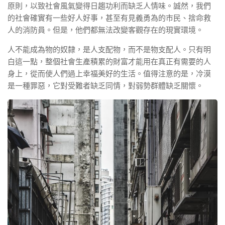
原則，以致社會風氣變得日趨功利而缺乏人情味。誠然，我們
的社會確實有一些好人好事，甚至有見義勇為的市民、捨命救
人的消防員。但是，他們都無法改變客觀存在的現實環境。
人不能成為物的奴隸，是人支配物，而不是物支配人。只有明
白這一點，整個社會生產積累的財富才能用在真正有需要的人
身上，從而使人們過上幸福美好的生活。值得注意的是，冷漠
是一種罪惡，它對受難者缺乏同情，對弱勢群體缺乏關懷。