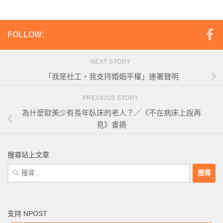
FOLLOW:
NEXT STORY
「我是社工，我支持婚姻平權」連署聲明
PREVIOUS STORY
為什麼歐美少有長年臥床的老人？／《不在病床上說再
見》書摘
搜尋站上文章
搜
尋
關
鍵
支持 NPOST
字: