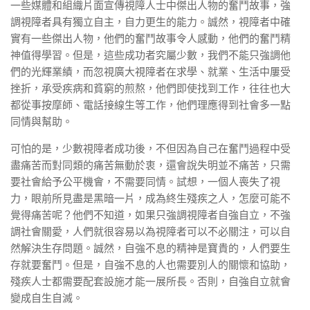
一些媒體和組織片面宣傳視障人士中傑出人物的奮鬥故事，強
調視障者具有獨立自主，自力更生的能力。誠然，視障者中確
實有一些傑出人物，他們的奮鬥故事令人感動，他們的奮鬥精
神值得學習。但是，這些成功者究屬少數，我們不能只強調他
們的光輝業績，而忽視廣大視障者在求學、就業、生活中屢受
挫折，承受疾病和貧窮的煎熬，他們即使找到工作，往往也大
都從事按摩師、電話接線生等工作，他們理應得到社會多一點
同情與幫助。
可怕的是，少數視障者成功後，不但因為自己在奮鬥過程中受
盡痛苦而對同類的痛苦無動於衷，還會說失明並不痛苦，只需
要社會給予公平機會，不需要同情。試想，一個人喪失了視
力，眼前所見盡是黑暗一片，成為終生殘疾之人，怎麼可能不
覺得痛苦呢？他們不知道，如果只強調視障者自強自立，不強
調社會關愛，人們就很容易以為視障者可以不必關注，可以自
然解決生存問題。誠然，自強不息的精神是寶貴的，人們要生
存就要奮鬥。但是，自強不息的人也需要別人的關懷和協助，
殘疾人士都需要配套設施才能一展所長。否則，自強自立就會
變成自生自滅。