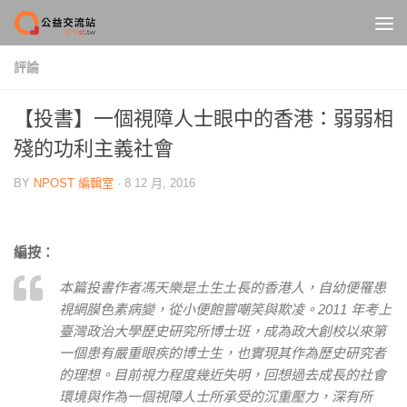
Skip to content
評論
【投書】一個視障人士眼中的香港：弱弱相
殘的功利主義社會
BY
NPOST 編輯室
·
8 12 月, 2016
編按：
本篇投書作者馮天樂是土生土長的香港人，自幼便罹患
視網膜色素病變，從小便飽嘗嘲笑與欺凌。2011 年考上
臺灣政治大學歷史研究所博士班，成為政大創校以來第
一個患有嚴重眼疾的博士生，也實現其作為歷史研究者
的理想。目前視力程度幾近失明，回想過去成長的社會
環境與作為一個視障人士所承受的沉重壓力，深有所