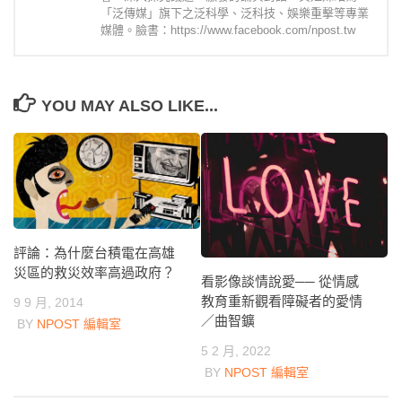
「泛傳媒」旗下之泛科學、泛科技、娛樂重擊等專業
媒體。臉書：https://www.facebook.com/npost.tw
YOU MAY ALSO LIKE...
評論：為什麼台積電在高雄
災區的救災效率高過政府？
看影像談情說愛── 從情感
教育重新觀看障礙者的愛情
9 9 月, 2014
／曲智鑛
BY
NPOST 編輯室
5 2 月, 2022
BY
NPOST 編輯室