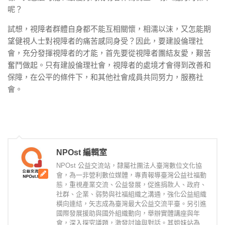
呢？
試想，視障者群體自身都不能互相關懷，相濡以沫，又怎能期
望健視人士對視障者的痛苦感同身受？因此，要建設倫理社
會，充分發揮視障者的才能，首先要從視障者團結友愛，艱苦
奮鬥做起。只有建設倫理社會，視障者的處境才會得到改善和
保障，在公平的條件下，和其他社會成員共同努力，服務社
會。
NPOst 編輯室
NPOst 公益交流站，隸屬社團法人臺灣數位文化協
會，為一非營利數位媒體，專責報導臺灣公益社福動
態，重視產業交流、公益發展，促進捐款人、政府、
社群、企業、弱勢與社福組織之溝通，強化公益組織
橫向連結，矢志成為臺灣最大公益交流平臺。另引進
國際發展援助與國外組織動向，舉辦實體講座與年
會，深入探究議題，激發討論與對話。其姐妹站為