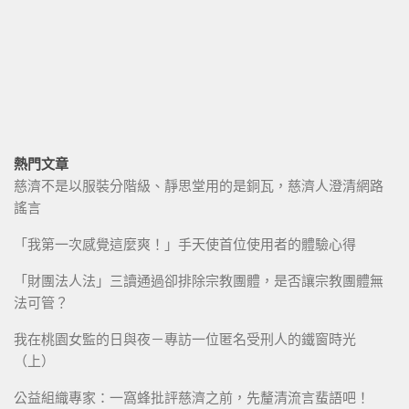
熱門文章
慈濟不是以服裝分階級、靜思堂用的是銅瓦，慈濟人澄清網路
謠言
「我第一次感覺這麼爽！」手天使首位使用者的體驗心得
「財團法人法」三讀通過卻排除宗教團體，是否讓宗教團體無
法可管？
我在桃園女監的日與夜－專訪一位匿名受刑人的鐵窗時光
（上）
公益組織專家：一窩蜂批評慈濟之前，先釐清流言蜚語吧！