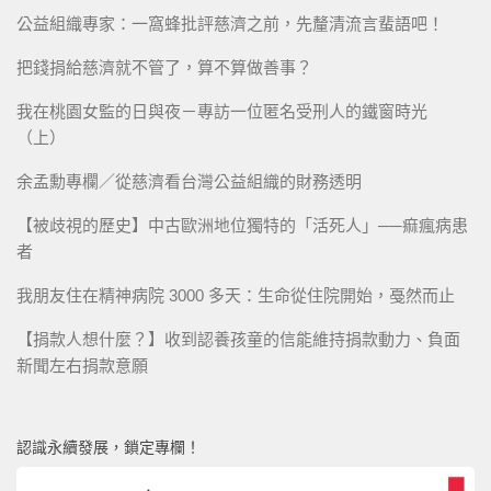
公益組織專家：一窩蜂批評慈濟之前，先釐清流言蜚語吧！
把錢捐給慈濟就不管了，算不算做善事？
我在桃園女監的日與夜－專訪一位匿名受刑人的鐵窗時光
（上）
余孟勳專欄／從慈濟看台灣公益組織的財務透明
【被歧視的歷史】中古歐洲地位獨特的「活死人」──痲瘋病患
者
我朋友住在精神病院 3000 多天：生命從住院開始，戞然而止
【捐款人想什麼？】收到認養孩童的信能維持捐款動力、負面
新聞左右捐款意願
認識永續發展，鎖定專欄！