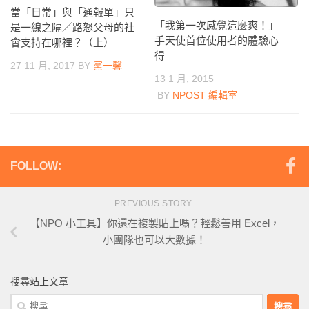
當「日常」與「通報單」只
「我第一次感覺這麼爽！」
是一線之隔／路怒父母的社
手天使首位使用者的體驗心
會支持在哪裡？（上）
得
27 11 月, 2017
BY
黨一馨
13 1 月, 2015
BY
NPOST 編輯室
FOLLOW:
PREVIOUS STORY
【NPO 小工具】你還在複製貼上嗎？輕鬆善用 Excel，
小團隊也可以大數據！
搜尋站上文章
搜