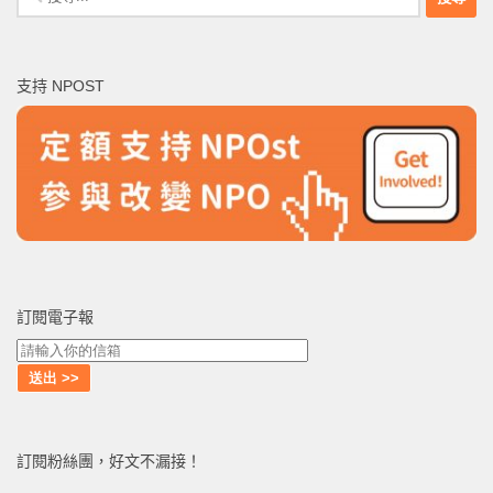
尋
關
鍵
支持 NPOST
字:
訂閱電子報
訂閱粉絲團，好文不漏接！