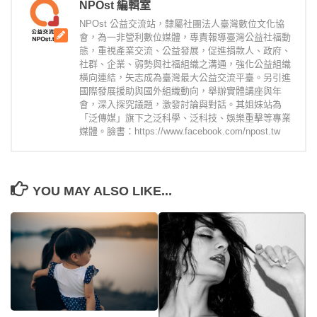
NPOst 編輯室
NPOst 公益交流站，隸屬社團法人臺灣數位文化協
會，為一非營利數位媒體，專責報導臺灣公益社福動
態，重視產業交流、公益發展，促進捐款人、政府、
社群、企業、弱勢與社福組織之溝通，強化公益組織
橫向連結，矢志成為臺灣最大公益交流平臺。另引進
國際發展援助與國外組織動向，舉辦實體講座與年
會，深入探究議題，激發討論與對話。其姐妹站為
「泛傳媒」旗下之泛科學、泛科技、娛樂重擊等專業
媒體。臉書：https://www.facebook.com/npost.tw
YOU MAY ALSO LIKE...