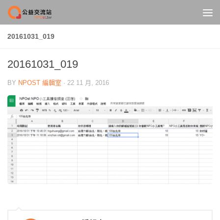
Skip to content
20161031_019
20161031_019
BY
NPOST 編輯室
·
22 11 月, 2016