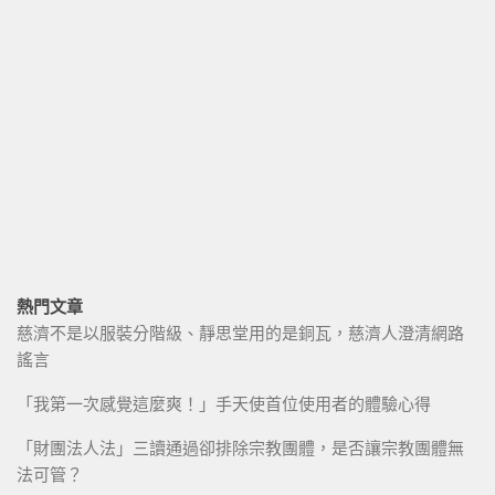
熱門文章
慈濟不是以服裝分階級、靜思堂用的是銅瓦，慈濟人澄清網路
謠言
「我第一次感覺這麼爽！」手天使首位使用者的體驗心得
「財團法人法」三讀通過卻排除宗教團體，是否讓宗教團體無
法可管？