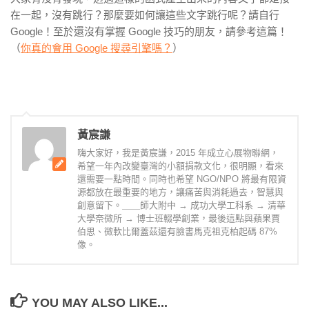
在一起，沒有跳行？那麼要如何讓這些文字跳行呢？請自行
Google！至於還沒有掌握 Google 技巧的朋友，請參考這篇！
（
你真的會用 Google 搜尋引擎嗎？
）
黃宸謙
嗨大家好，我是黃宸謙，2015 年成立心展物聯網，
希望一年內改變臺灣的小額捐款文化，很明顯，看來
還需要一點時間。同時也希望 NGO/NPO 將最有限資
源都放在最重要的地方，讓痛苦與消耗過去，智慧與
創意留下。＿＿師大附中 → 成功大學工科系 → 清華
大學奈微所 → 博士班輟學創業，最後這點與蘋果賈
伯思、微軟比爾蓋茲還有臉書馬克祖克柏起碼 87%
像。
YOU MAY ALSO LIKE...