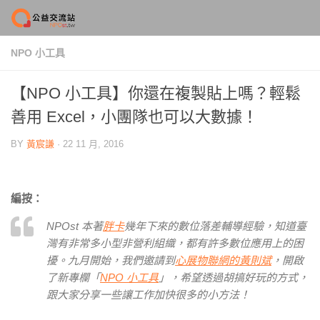
Skip to content
NPO 小工具
【NPO 小工具】你還在複製貼上嗎？輕鬆
善用 Excel，小團隊也可以大數據！
BY
黃宸謙
·
22 11 月, 2016
編按：
NPOst 本著
胖卡
幾年下來的數位落差輔導經驗，知道臺
灣有非常多小型非營利組織，都有許多數位應用上的困
擾。九月開始，我們邀請到
心展物聯網的黃則斌
，開啟
了新專欄「
NPO 小工具
」，希望透過胡搞好玩的方式，
跟大家分享一些讓工作加快很多的小方法！