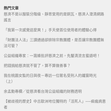
熱門文章
慈濟不是以服裝分階級、靜思堂用的是銅瓦，慈濟人澄清網路
謠言
「我第一次感覺這麼爽！」手天使首位使用者的體驗心得
「財團法人法」三讀通過卻排除宗教團體，是否讓宗教團體無
法可管？
公益組織專家：一窩蜂批評慈濟之前，先釐清流言蜚語吧！
把錢捐給慈濟就不管了，算不算做善事？
我在桃園女監的日與夜－專訪一位匿名受刑人的鐵窗時光
（上）
余孟勳專欄／從慈濟看台灣公益組織的財務透明
【被歧視的歷史】中古歐洲地位獨特的「活死人」──痲瘋病患
者