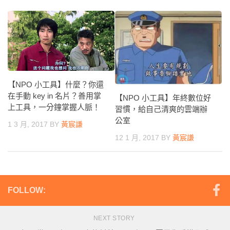
【NPO 小工具】什麼？你還
在手動 key in 名片？善用掌
【NPO 小工具】年終數位好
上工具，一分鐘掌握人脈！
習慣，給自己清爽的雲端辦
公室
1 3 月, 2017
BY
黃宸謙
12 1 月, 2017
BY
黃宸謙
FOLLOW:
NEXT STORY