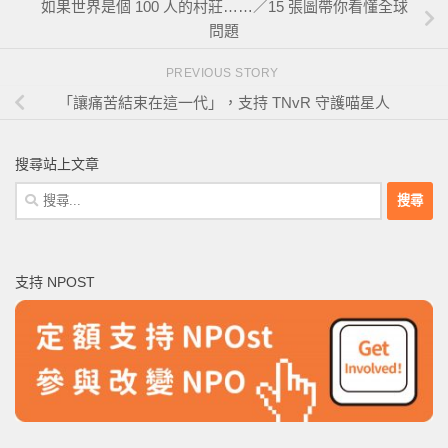
如果世界是個 100 人的村莊……／15 張圖帶你看懂全球
問題
PREVIOUS STORY
「讓痛苦結束在這一代」，支持 TNvR 守護喵星人
搜尋站上文章
搜
尋
關
鍵
支持 NPOST
字: