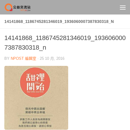
Skip to content
14141868_1186745281346019_1936060007387830318_N
14141868_1186745281346019_193606000
7387830318_n
BY
NPOST 編輯室
·
25 10 月, 2016