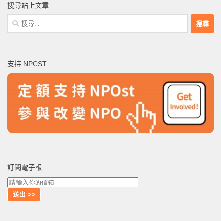
搜尋站上文章
搜
尋
關
鍵
支持 NPOST
字:
訂閱電子報