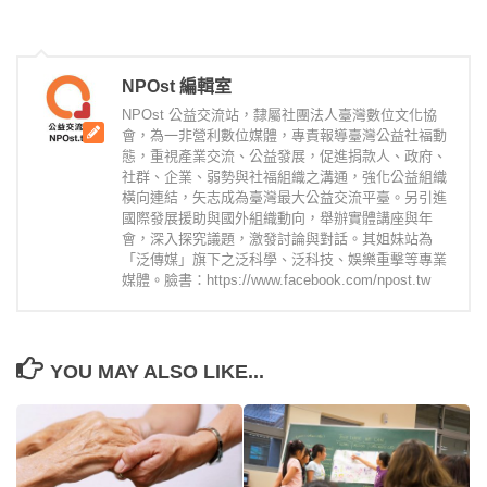
NPOst 編輯室
NPOst 公益交流站，隸屬社團法人臺灣數位文化協
會，為一非營利數位媒體，專責報導臺灣公益社福動
態，重視產業交流、公益發展，促進捐款人、政府、
社群、企業、弱勢與社福組織之溝通，強化公益組織
橫向連結，矢志成為臺灣最大公益交流平臺。另引進
國際發展援助與國外組織動向，舉辦實體講座與年
會，深入探究議題，激發討論與對話。其姐妹站為
「泛傳媒」旗下之泛科學、泛科技、娛樂重擊等專業
媒體。臉書：https://www.facebook.com/npost.tw
YOU MAY ALSO LIKE...