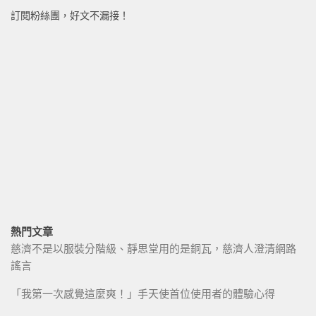
訂閱粉絲團，好文不漏接！
熱門文章
慈濟不是以服裝分階級、靜思堂用的是銅瓦，慈濟人澄清網路
謠言
「我第一次感覺這麼爽！」手天使首位使用者的體驗心得