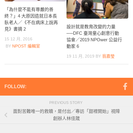
「為什麼不能有尊嚴的善
終？」4 大原因造就日本長
臥老人／《不在病床上說再
設計就是教育改變的力量
見》書摘 2
──DFC 臺灣童心創意行動
15 12 月, 2016
協會／2019 NPOwer 公益行
動家 6
BY
NPOST 編輯室
19 11 月, 2019
BY
翁嘉瑩
FOLLOW:
PREVIOUS STORY
面對苦難唯一的救贖，是付出／專訪「甜裡開始」視障
創辦人林佳箴