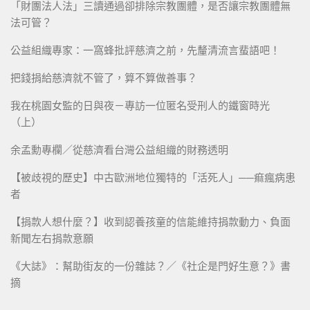
「財團法人法」三讀通過卻排除宗教團體，是否讓宗教團體無
法可管？
公益組織專家：一窩蜂批評慈濟之前，先釐清流言蜚語吧！
把錢捐給慈濟就不管了，算不算做善事？
我在桃園女監的日與夜－專訪一位匿名受刑人的鐵窗時光
（上）
余孟勳專欄／從慈濟看台灣公益組織的財務透明
【被歧視的歷史】中古歐洲地位獨特的「活死人」──痲瘋病患
者
【捐款人想什麼？】收到認養孩童的信能維持捐款動力、負面
新聞左右捐款意願
《大誌》：幫助街友的一份雜誌？／《社企是門好生意？》書
摘