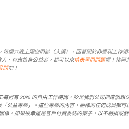
瑩阿北，每週六晚上隔空問診（大誤），回答關於非營利工作
捐款人、有志投身公益者，都可以來
填表單問問題
喔！褚阿
發問
吧！
員工每週有 20% 的自由工作時間，於是我們公司把這個想
來做「公益專案」。這些專案的內容，團隊的任何成員都可
關係。如果很幸運是客戶付費委託的案子，以不虧損或虧