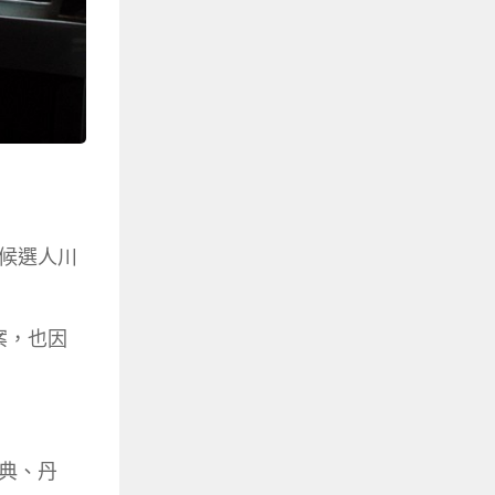
候選人川
。
答案，也因
典、丹