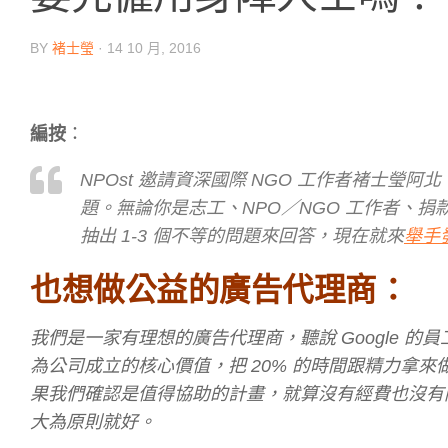
BY
褚士瑩
·
14 10 月, 2016
編按
：
NPOst 邀請資深國際 NGO 工作者褚士
題。無論你是志工、NPO／NGO 工作者、
抽出 1-3 個不等的問題來回答，現在就來
舉手
也想做公益的廣告代理商：
我們是一家有理想的廣告代理商，聽說 Google 的
為公司成立的核心價值，把 20% 的時間跟精力拿
果我們確認是值得協助的計畫，就算沒有經費也沒有
大為原則就好。