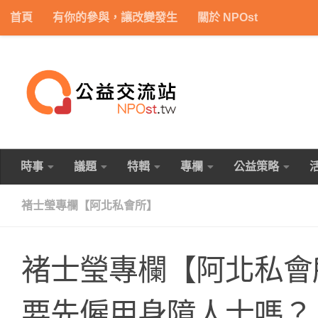
首頁
有你的參與，讓改變發生
關於 NPOst
Skip to content
時事
議題
特輯
專欄
公益策略
褚士瑩專欄【阿北私會所】
褚士瑩專欄【阿北私會
要先僱用身障人士嗎？