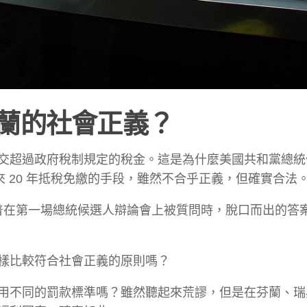
蘭的社會正義？
交超過政府稅制規定的稅金。這是為什麼美國共和黨總統
來 20 年抵稅免繳的手段，雖然不合乎正義，但確實合法
t.）是川普在第一場總統候選人辯論會上被質問時，脫口而出的
樣比較符合社會正義的原則嗎？
用不同的罰款標準嗎？雖然聽起來荒謬，但是在芬蘭、瑞