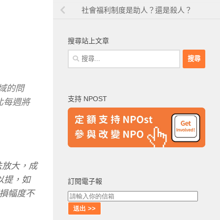
社會福利制度是助人？還是殺人？
搜尋站上文章
搜
尋
關
領域的問
鍵
支持 NPOST
北每週將
字:
法放大，成
以提，如
訂閱電子報
損幅度不