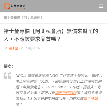
Skip to content
褚士瑩專欄【阿北私會所】
褚士瑩專欄【阿北私會所】無償來幫忙的
人，不應該要求品質嗎？
BY
褚士瑩
·
23 7 月, 2016
編按
：
NPOst 邀請資深國際 NGO 工作者褚士瑩阿北，每週六
晚上隔空問診（大誤），回答關於非營利工作領域的問
題。無論你是志工、NPO／NGO 工作者、捐款人、有
志投身公益者，都可以來
填表單問問題
喔！褚阿北每週
將抽出 1-3 個不等的問題來回答，現在就來
舉手發問
吧！