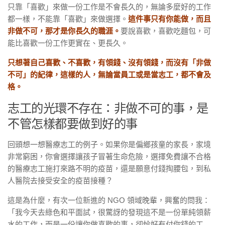
只靠「喜歡」來做一份工作是不會長久的，無論多麼好的工作
都一樣，不能靠「喜歡」來做選擇。
這件事只有你能做，而且
非做不可，那才是你長久的職涯。
要說喜歡，喜歡吃麵包，可
能比喜歡一份工作更實在、更長久。
只想著自己喜歡、不喜歡，有領錢、沒有領錢，而沒有「非做
不可」的紀律，這樣的人，無論當員工或是當志工，都不會及
格。
志工的光環不存在：非做不可的事，是
不管怎樣都要做到好的事
回頭想一想醫療志工的例子。如果你是偏鄉孩童的家長，家境
非常窮困，你會選擇讓孩子冒著生命危險，選擇免費讓不合格
的醫療志工施打來路不明的疫苗，還是願意付錢掏腰包，到私
人醫院去接受安全的疫苗接種？
這是為什麼，有次一位新進的 NGO 領域晚輩，興奮的問我：
「我今天去綠色和平面試，很驚訝的發現這不是一份單純領薪
水的工作，而是一份讓你做喜歡的事，卻恰好有付你錢的工