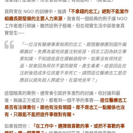
我時常在 NGO 的訓練中，強調
「不拿錢的志工」絕對不能當作
組織長期發展的主要人力來源
，我會用一個經典的例子讓 NGO
工作者進行辯論，雖然這例子極端，但在現實生活中卻是會真
實發生──
「一位沒有醫療專業執照的志工，跟隨醫療團到國外偏
鄉義診，免費為當地孩童注射疫苗，但志工因為缺乏專
業知識，不知道疫苗在運輸過程中，如果沒有保持定
溫，就會因為保存不當而變質，產生毒素。疫苗因此在
注射後造成多位孩童不幸死亡，請問這位醫療志工是否
應該以過失殺人罪處分，在當地坐牢？」
這個暗黑的案例，通常會引起許多激烈的討論，但討論到最
後，無論正方或反方，都看到一個不爭的事實──
這位醫療志工
是否有法律責任，跟他有沒有領錢、是不是志工一點關係也沒
有，只跟能不能把這件事做對有關。
如果我問你：
「在工作中，選擇做喜歡的事，或把不喜歡的事