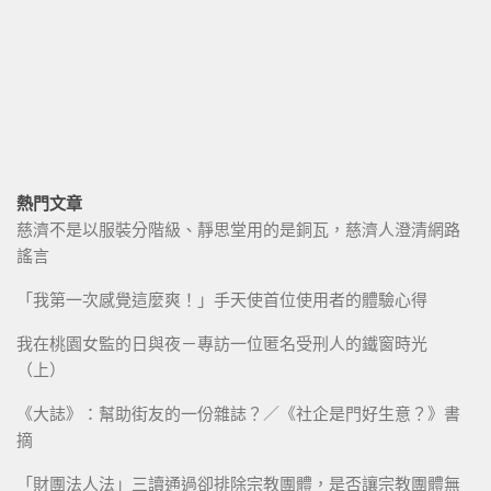
熱門文章
慈濟不是以服裝分階級、靜思堂用的是銅瓦，慈濟人澄清網路
謠言
「我第一次感覺這麼爽！」手天使首位使用者的體驗心得
我在桃園女監的日與夜－專訪一位匿名受刑人的鐵窗時光
（上）
《大誌》：幫助街友的一份雜誌？／《社企是門好生意？》書
摘
「財團法人法」三讀通過卻排除宗教團體，是否讓宗教團體無