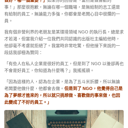
做好，哪一個重要？」
如果你的回答是「當然是做喜歡的
事！」那麼很抱歉，無論在哪一個職場，是無給制的志工還是
有給制的員工，無論能力多強，你都會是老闆心目中很爛的一
員。
我有個非營利界的老朋友是某環境領域 NGO 的執行長，總是求
才若渴，但當我介紹一位我們共同認識的出版社主編給他時，
他卻毫不考慮就拒絕了。我當時非常吃驚，但他接下來說的一
段話我卻極為贊同：
「有些人在私人企業是很好的員工，但是到了 NGO 以後卻再也
不會是好員工，你知道為什麼嗎？」我搖搖頭。
「因為這樣的人，認為在企業，是為了五斗米折腰，所以無論
老闆要他做什麼，他都會去做。
但是
到了 NGO，他覺得自己是
為了夢想才進來的，所以就只挑想做、喜歡做的事來做，也因
此變成了不好的員工。」