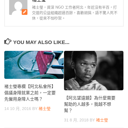
褚士瑩，資深 NGO 工作者阿北，年近沒有半百，打
交道的公益組織超過百餘，喜歡胡搞，語不驚人死不
休，從來不怕吵架。
YOU MAY ALSO LIKE...
褚士瑩專欄【阿北私會所】
倡議身障就業之前，一定要
【阿北望遠鏡】為什麼需要
先僱用身障人士嗎？
幫助的人越多，我越不想
14 10 月, 2016
BY
褚士瑩
幫？
31 8 月, 2018
BY
褚士瑩