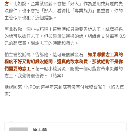
方
，比如說，企業就絕對不會把「好人」作為雇用或解雇的先
決條件，也不會把「好人」看得比「專業能力」更重要，你的
主管似乎也犯了這個錯誤。
阿北教你一個小技巧吧！這種時候只需要告訴志工，試譯通過
的話可以擔任志工，但如果無法通過的話，組織會支付每字 0.5
元的翻譯費，謝謝志工的時間和精力。
怕主管說話嗎？告訴他，這可是個試金石。
如果哪個志工真的
程度不好又對組織沒認同，還真的敢拿稿費，那就絕對不是你
們需要的志工。
花一點小錢消災，認識一個可能會帶來災難的
志工，我覺得很值得。（結案）
話說回來，NPOst 這半年來到底有沒有付我稿費呢？（陷入焦
慮）
褚士瑩