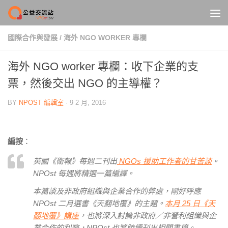
Skip to content
國際合作與發展
/
海外 NGO WORKER 專欄
海外 NGO worker 專欄：收下企業的支
票，然後交出 NGO 的主導權？
BY
NPOST 編輯室
·
9 2 月, 2016
編按
：
英國《衛報》每週二刊出
NGOs
援助工作者的甘苦談
。
NPOst 每週將精選一篇編譯。
本篇談及
非政府組織與企業合作的弊處，剛好呼應
NPOst 二月選書《天翻地覆》的主題。
本月
25
日《天
翻地覆》講座
，也將深入討論非政府／非營利組織與企
業合作的利弊，NPOst 也將陸續刊出相關書摘。