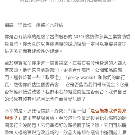
翻譯／徐藝瑋 編整／葉靜倫
你是否有這樣的經驗？當你服務的
NGO
邀請你參與企業贊助委
員會時，你天真的以為你滿腹的援助經驗一定可以為委員會提
供更多元而有建設性的建議。
至於現實呢？你走進一間會議室，左看右看發現身邊的人都大
有來頭，他們來自募款部門、企業合作部門、公關和品牌部
門，還參雜著一些「政策宅」（
policy wonks
）和你們的執行
長。然後你評估這個委員會──它是否能為我們帶來現金？它是
否準備好接受改變？我們兩者的組織價值是否契合？我們自己
的形象有沒有可能因此合作而蒙受危機？
不幸的是，這幾個問題，終究只有第一個「
是否能為我們帶來
現金？
」能主宰整場會議。至於這些企業是投資化石燃料的跨
國銀行？沒問題！它們準備好改頭換面了嗎？噢，它們可以將
整棟大樓的舊燈泡改成新的！飲品大廠想在議會中辦個威士忌