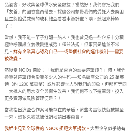
品酒會，好收集全球供水安全數據？當然好！我們會把我們
「友善」的國會議員帶去。採礦公司想帶我們的受託人去窮困
且生態飽受威脅的玻利維亞看看水源計畫？噢，聽起來棒極
了！
當然，我不能一竿子打翻一船人，我也曾見過一些企業十分積
極地呼籲設立氣候變遷或勞工權益法規，但事實是這並不常
見。
鮮有企業真心認為自己──或整個社會的運作機制──需要
被改變。
然後當
NGOs
自問：「我們是否真的需要這筆錢？」時，我們
換算著這筆錢會影響多少人的生死──知名礦產公司的
25
萬英
鎊（約
1200
萬臺幣）或許影響世人對我們的印象，但那可等同
一大批人的用水安全與衛生改善，我們何不收下這筆錢，投入
更多資源做風險管理便是？！
當我指出這些合作案可能存在的矛盾，這些考量很快就被撇至
一旁。沒多久我就被低調地請出委員會。
我鮮少見到全球性的
NGOs
拒絕大筆捐款。
大型企業似乎總有