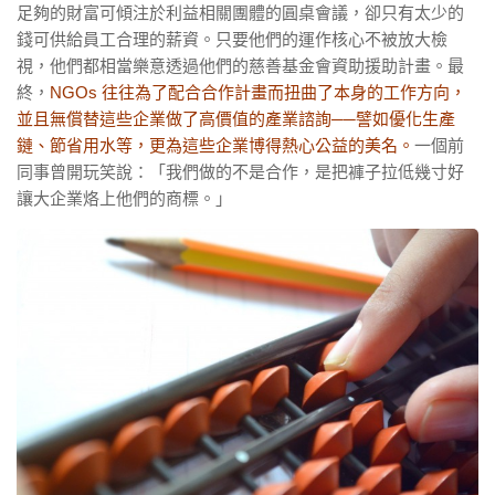
足夠的財富可傾注於利益相關團體的圓桌會議，卻只有太少的
錢可供給員工合理的薪資。只要他們的運作核心不被放大檢
視，他們都相當樂意透過他們的慈善基金會資助援助計畫。最
終，
NGOs
往往為了配合合作計畫而扭曲了本身的工作方向，
並且無償替這些企業做了高價值的產業諮詢
──譬如優化生產
鏈、節省用水等，
更為這些企業博得熱心公益的美名。
一個前
同事曾開玩笑說：「我們做的不是合作，是把褲子拉低幾寸好
讓大企業烙上他們的商標。」