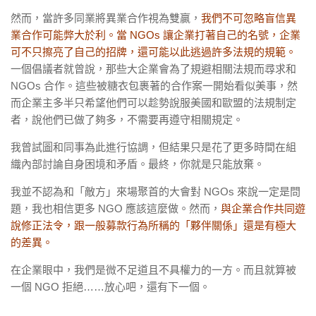
然而，當許多同業將異業合作視為雙贏，
我們不可忽略盲信異
業合作可能弊大於利。當
NGOs
讓企業打著自己的名號，企業
可不只擦亮了自己的招牌，還可能以此逃過許多法規的規範。
一個倡議者就曾說，那些大企業會為了規避相關法規而尋求和
NGOs
合作。這些被糖衣包裹著的合作案一開始看似美事，然
而企業主多半只希望他們可以趁勢說服美國和歐盟的法規制定
者，說他們已做了夠多，不需要再遵守相關規定。
我曾試圖和同事為此進行協調，但結果只是花了更多時間在組
織內部討論自身困境和矛盾。最終，你就是只能放棄。
我並不認為和「敵方」來場聚首的大會對
NGOs
來說一定是問
題，我也相信更多
NGO
應該這麼做。然而，
與企業合作共同遊
說修正法令，跟一般募款行為所稱的「夥伴關係」還是有極大
的差異。
在企業眼中，我們是微不足道且不具權力的一方。而且就算被
一個
NGO
拒絕……放心吧，還有下一個。