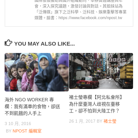
國際發展援助與國外組織動向，舉辦實體講座與年
會，深入探究議題，激發討論與對話。其姐妹站為
「泛傳媒」旗下之泛科學、泛科技、娛樂重擊等專業
媒體。臉書：https://www.facebook.com/npost.tw
YOU MAY ALSO LIKE...
褚士瑩專欄【阿北私會所】
海外 NGO WORKER 專
為什麼臺灣人歧視在臺移
欄：我有滿車的食物，卻送
工，卻不怕到大陸工作？
不到飢餓的人手上
26 1 月, 2017
BY
褚士瑩
3 10 月, 2016
BY
NPOST 編輯室