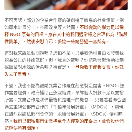
不可否認，部分的企業合作案的確創造了較高的社會價值，例
如節水計畫分工、茶園改良等。然而，
不斷變動的權力足以稀
釋
NGO
原有的目標。身在其中的我們通常將之合理化為「階段
性變革」，然後安慰自己：妥協一些總勝過一無所有。
這對我來說是個問題嗎？恐怕不是，只要我仍可自由地發表我
認為公正的評論就好。但，我真的能嗎？你能夠發起活動抵制
採礦業對水源的污染嗎？事實是，
一旦你收下那張支票，你就
失去了聲音。
不過，我也不認為鼓勵異業合作是在刻意製造傷害。
NGOs
運
作需要經費，政府補助正急遽縮減，單靠個人捐款不足以支撐
所需。異業合作是我們最後也是唯一的機會──只要看看聯合國
過去重視公部門合作的「千禧年發展計畫」（
MDGs
），到現
在熱烈討論私部門合作的「永續發展計畫」（
SDGs
）便可瞭
然。
我們已把私部門企業捧至令人仰望的座臺上，並假設他們
能解決所有問題。