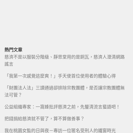
熱門文章
慈濟不是以服裝分階級、靜思堂用的是銅瓦，慈濟人澄清網路
謠言
「我第一次感覺這麼爽！」手天使首位使用者的體驗心得
「財團法人法」三讀通過卻排除宗教團體，是否讓宗教團體無
法可管？
公益組織專家：一窩蜂批評慈濟之前，先釐清流言蜚語吧！
把錢捐給慈濟就不管了，算不算做善事？
我在桃園女監的日與夜－專訪一位匿名受刑人的鐵窗時光