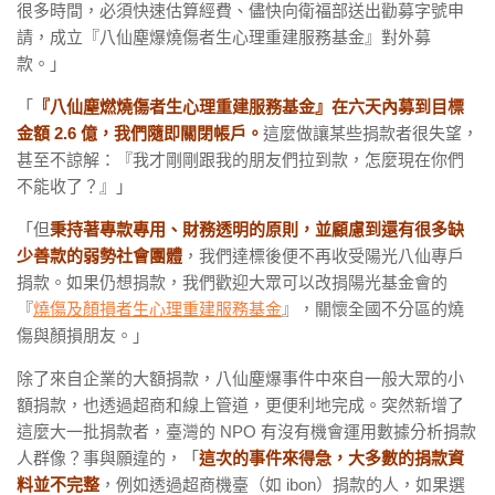
很多時間，必須快速估算經費、儘快向衛福部送出勸募字號申
請，成立『八仙塵爆燒傷者生心理重建服務基金』對外募
款。」
「
『八仙塵燃燒傷者生心理重建服務基金』在六天內募到目標
金額 2.6 億，我們隨即關閉帳戶。
這麼做讓某些捐款者很失望，
甚至不諒解：『我才剛剛跟我的朋友們拉到款，怎麼現在你們
不能收了？』」
「但
秉持著專款專用、財務透明的原則，並顧慮到還有很多缺
少善款的弱勢社會團體
，我們達標後便不再收受陽光八仙專戶
捐款。如果仍想捐款，我們歡迎大眾可以改捐陽光基金會的
『
燒傷及顏損者生心理重建服務基金
』，關懷全國不分區的燒
傷與顏損朋友。」
除了來自企業的大額捐款，八仙塵爆事件中來自一般大眾的小
額捐款，也透過超商和線上管道，更便利地完成。突然新增了
這麼大一批捐款者，臺灣的 NPO 有沒有機會運用數據分析捐款
人群像？事與願違的，「
這次的事件來得急，大多數的捐款資
料並不完整
，例如透過超商機臺（如 ibon）捐款的人，如果選