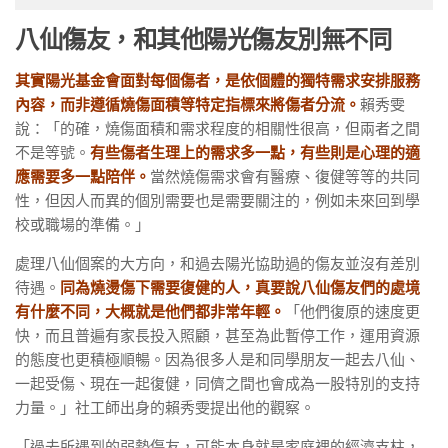
八仙傷友，和其他陽光傷友別無不同
其實陽光基金會面對每個傷者，是依個體的獨特需求安排服務
內容，而非遵循燒傷面積等特定指標來將傷者分流。
賴秀雯
說：「的確，燒傷面積和需求程度的相關性很高，但兩者之間
不是等號。
有些傷者生理上的需求多一點，有些則是心理的適
應需要多一點陪伴。
當然燒傷需求會有醫療、復健等等的共同
性，但因人而異的個別需要也是需要關注的，例如未來回到學
校或職場的準備。」
處理八仙個案的大方向，和過去陽光協助過的傷友並沒有差別
待遇。
同為燒燙傷下需要復健的人，真要說八仙傷友們的處境
有什麼不同，大概就是他們都非常年輕。
「他們復原的速度更
快，而且普遍有家長投入照顧，甚至為此暫停工作，運用資源
的態度也更積極順暢。因為很多人是和同學朋友一起去八仙、
一起受傷、現在一起復健，同儕之間也會成為一股特別的支持
力量。」社工師出身的賴秀雯提出他的觀察。
「過去所遇到的弱勢傷友，可能本身就是家庭裡的經濟支柱，