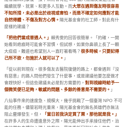
繼續就學、就業、和更多人互動。而
大眾在遇到傷友時很容易
不知所措，未必是出於歧視或害怕，而是不確定如何應對才能
自然得體、不傷及對方心情。
陽光基金會的社工師，對此有什
麼樣的建議？
「把他們當成普通人。」
賴秀雯的回答很簡單。「的確，一開
始看到疤痕時可能會不習慣，但試想，如果你鼻頭上長了一顆
大痘痘，難道也希望別人一直盯著看嗎？
很多時候，只要記得
己所不欲，勿施於人就可以了。
」
「從以前到現在，很多傷友去醫院復健的路上，都會遇到『沒
有惡意』的路人問他們發生了什麼事，或是建議他要怎麼做才
會趕快好。但這些建議未必是對方需要的，
對到視線時給予一
個微笑便已足夠，敏感的問題、多餘的善意是不需要的。
」
八仙事件來的速度急、規模大，幾乎挑戰了一個臺灣 NPO 不可
能的任務。儘管若時光重來，陽光基金會的無名英雄們亦無法
阻止塵爆發生，但，
「當日若我決定買了票，那他就是我。」
在許多人的生命遭逢意外之際，陽光能伸出手承接住他們，治