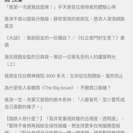
「我第一次感覺這麼爽！」手天使首位使用者的體驗心得
慈濟不是以服裝分階級、靜思堂用的是銅瓦，慈濟人澄清網路
謠言
《大誌》：幫助街友的一份雜誌？／《社企是門好生意？》書
摘
我在桃園女監的日與夜－專訪一位匿名受刑人的鐵窗時光
（上）
我朋友住在精神病院 3000 多天：生命從住院開始，戞然而止
為什麼有人寧願買《The Big Issue》，不願買口香糖？
搖滾一生、充實又狼狽的樹木希林：「人都會死，至少要死成
自己喜歡的樣子。」
【捐款人想什麼？】「我非常重視財報的合理度、透明度」、
「暫時不會想再捐給全球性組織，想支持更多在地服務型組
織」、「對社會或自己的想法一陣一陣改變，讓我暫時無捐款