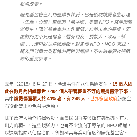
點滴改變。
陽光基金會在八仙塵爆事件前，已是協助燒燙者生心理
（生理、心理）重建的「老字號」專業 NPO。當塵爆驟
然發生，陽光基金會的工作量隨之前所未有的暴增，要
面對的更不只是傷者，還有親友、捐款人、政府、媒
體……幾可說是焦頭爛額。對各個 NPO、NGO 來說，
陽光面對重大災難時的困難與應變，不失為每個社福組
織的重要參考。
去年（2015）6 月 27 日，塵爆事件在八仙樂園發生，
15 個人因
此在數月內相繼離世，484 個人帶著輕重不等的燒燙傷活下來
，
其中
燒燙傷面積大於 40% 者，有 248 人。
世界多國政府
紛紛宣
布從此禁止
彩色粉塵活動。
除了政府大動作指揮救災，臺灣民間再度發揮有錢出錢、有力
出力的精神，這些錢與力，也有不少流向了專業的 NPO 組織，
以適切協助八仙傷者們，例如極具專業可信度的陽光基金會。