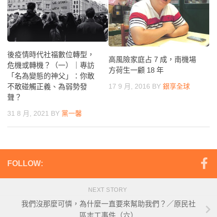
後疫情時代社福數位轉型，
高風險家庭占 7 成，南機場
危機或轉機？（一）｜專訪
方荷生一顧 18 年
「名為變態的神父」：你敢
17 9 月, 2016
BY
銀享全球
不敢碰觸正義、為弱勢發
聲？
31 8 月, 2021
BY
黨一馨
FOLLOW:
NEXT STORY
我們沒那麼可憐，為什麼一直要來幫助我們？／原民社
區志工事件（六）