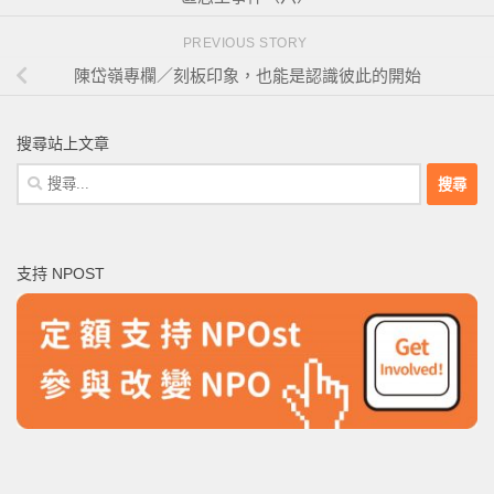
PREVIOUS STORY
陳岱嶺專欄／刻板印象，也能是認識彼此的開始
搜尋站上文章
搜
尋
關
鍵
支持 NPOST
字: