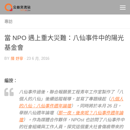
Skip to content
專訪
當 NPO 遇上重大災難：八仙事件中的陽光
基金會
BY
陳 妤寧
·
23 6 月, 2016
編按：
八仙事件過後，聯合報願景工程青年工作室製作了「八
個人的八仙」後續追蹤報導，並寫了專題緣起（
八個人
的八仙：八仙事件週年論壇
），同時將於本月 26 日，
舉辦八仙週年論壇（
那一夜，後來呢？八仙事件週年論
壇
）。作為媒體合作夥伴，NPOst 也訪問了八仙事件中
的社會組織與工作人員，探究這個重大社會傷痕帶來的