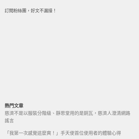
訂閱粉絲團，好文不漏接！
熱門文章
慈濟不是以服裝分階級、靜思堂用的是銅瓦，慈濟人澄清網路
謠言
「我第一次感覺這麼爽！」手天使首位使用者的體驗心得