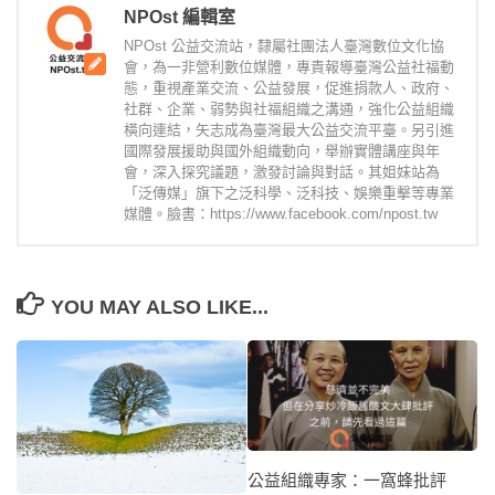
NPOst 編輯室
NPOst 公益交流站，隸屬社團法人臺灣數位文化協
會，為一非營利數位媒體，專責報導臺灣公益社福動
態，重視產業交流、公益發展，促進捐款人、政府、
社群、企業、弱勢與社福組織之溝通，強化公益組織
橫向連結，矢志成為臺灣最大公益交流平臺。另引進
國際發展援助與國外組織動向，舉辦實體講座與年
會，深入探究議題，激發討論與對話。其姐妹站為
「泛傳媒」旗下之泛科學、泛科技、娛樂重擊等專業
媒體。臉書：https://www.facebook.com/npost.tw
YOU MAY ALSO LIKE...
公益組織專家：一窩蜂批評