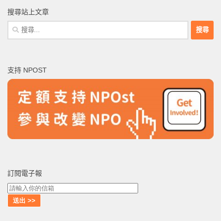
搜尋站上文章
搜
尋
關
鍵
支持 NPOST
字:
訂閱電子報