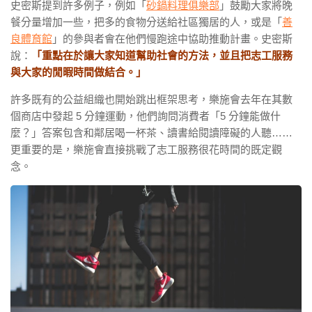
史密斯提到許多例子，例如「
砂鍋料理俱樂部
」鼓勵大家將晚
餐分量增加一些，把多的食物分送給社區獨居的人，或是「
善
良體育館
」的參與者會在他們慢跑途中協助推動計畫。史密斯
說：
「重點在於讓大家知道幫助社會的方法，並且把志工服務
與大家的閒暇時間做結合。」
許多既有的公益組織也開始跳出框架思考，樂施會去年在其數
個商店中發起 5 分鐘運動，他們詢問消費者「5 分鐘能做什
麼？」答案包含和鄰居喝一杯茶、讀書給閱讀障礙的人聽……
更重要的是，樂施會直接挑戰了志工服務很花時間的既定觀
念。