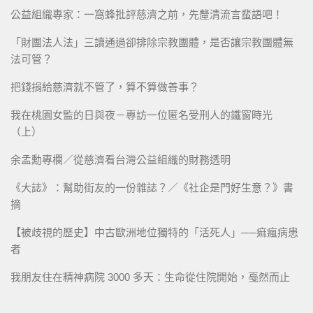
公益組織專家：一窩蜂批評慈濟之前，先釐清流言蜚語吧！
「財團法人法」三讀通過卻排除宗教團體，是否讓宗教團體無
法可管？
把錢捐給慈濟就不管了，算不算做善事？
我在桃園女監的日與夜－專訪一位匿名受刑人的鐵窗時光
（上）
余孟勳專欄／從慈濟看台灣公益組織的財務透明
《大誌》：幫助街友的一份雜誌？／《社企是門好生意？》書
摘
【被歧視的歷史】中古歐洲地位獨特的「活死人」──痲瘋病患
者
我朋友住在精神病院 3000 多天：生命從住院開始，戞然而止