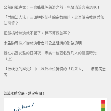
公益組織專家：一窩蜂批評慈濟之前，先釐清流言蜚語吧！
「財團法人法」三讀通過卻排除宗教團體，是否讓宗教團體無
法可管？
把錢捐給慈濟就不管了，算不算做善事？
余孟勳專欄／從慈濟看台灣公益組織的財務透明
我在桃園女監的日與夜－專訪一位匿名受刑人的鐵窗時光
（上）
【被歧視的歷史】中古歐洲地位獨特的「活死人」──痲瘋病患
者
認識永續發展，鎖定專欄！