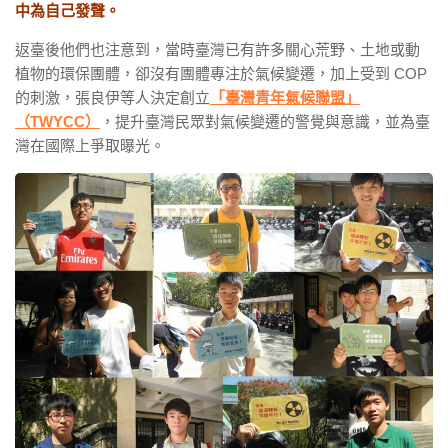
中為自己發聲。
返臺後他們也注意到，當時臺灣已有許多關心荒野、土地或動
植物的環保團體，卻沒有團體專注於氣候變遷，加上受到 COP
的刺激，張良伊等人決定創立
「臺灣青年氣候聯盟」
（TWYCC）
，提升臺灣民眾對氣候變遷的警覺與意識，並為臺
灣在國際上爭取曝光。