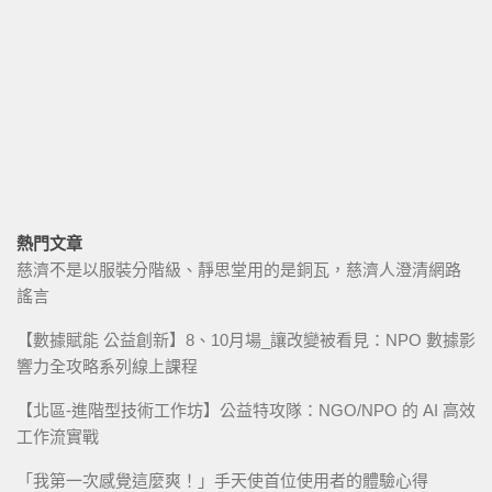
熱門文章
慈濟不是以服裝分階級、靜思堂用的是銅瓦，慈濟人澄清網路
謠言
【數據賦能 公益創新】8、10月場_讓改變被看見：NPO 數據影
響力全攻略系列線上課程
【北區-進階型技術工作坊】公益特攻隊：NGO/NPO 的 AI 高效
工作流實戰
「我第一次感覺這麼爽！」手天使首位使用者的體驗心得