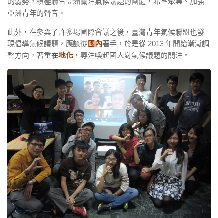
的弱勢，積極聯合亞洲關注氣候議題的團體，希望聚集、加強
亞洲青年的聲音。
此外，在參與了許多場國際會議之後，臺灣青年氣候聯盟也發
現倡導氣候議題，應該從
國內
著手，於是從 2013 年開始漸漸調
整方向，著重
在地化
，專注喚起國人對氣候議題的關注。