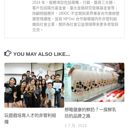
2014 年，服務項目包括策略、行銷、籌資三大類，
客戶包括陽光基金會、臺北金融研究發展基金會等；
除顧問服務外，180DC 不定期與業界專家合作推辦營
運管理課程，並與 NPOst 合作報導國內外非營利組
織與社會企業，期許為社會公益領域帶來更多啓發與
交流。
YOU MAY ALSO LIKE...
想喝健康的鮮奶？一探鮮乳
玩遊戲培育人才的非營利組
坊的品牌之路
織
1 7 月, 2016