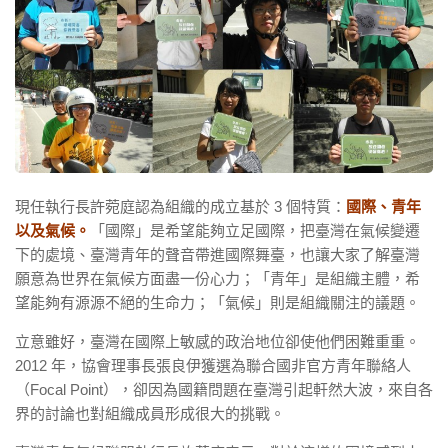
現任執行長許菀庭認為組織的成立基於 3 個特質：
國際、青年
以及氣候。
「國際」是希望能夠立足國際，把臺灣在氣候變遷
下的處境、臺灣青年的聲音帶進國際舞臺，也讓大家了解臺灣
願意為世界在氣候方面盡一份心力；「青年」是組織主體，希
望能夠有源源不絕的生命力；「氣候」則是組織關注的議題。
立意雖好，臺灣在國際上敏感的政治地位卻使他們困難重重。
2012 年，協會理事長張良伊獲選為聯合國非官方青年聯絡人
（Focal Point），卻因為國籍問題在臺灣引起軒然大波，來自各
界的討論也對組織成員形成很大的挑戰。