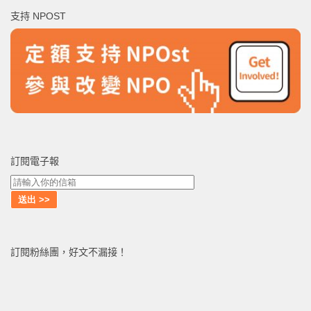
鍵
支持 NPOST
字:
訂閱電子報
訂閱粉絲團，好文不漏接！