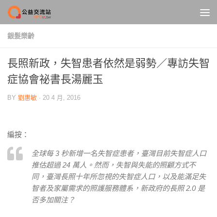
Skip to content
銀髮樂齡
長照新政，失智患者依然是弱勢／專訪失智
症協會祕書長湯麗玉
BY
劉惠敏
·
20 4 月, 2016
編按：
全球每 3 秒新增一名失智症患者，臺灣目前失智症人口
推估超過 24 萬人。然而，失智與失能的照顧方式不
同，臺灣長照十年所忽視的失智症人口，以及能滿足失
智者及家屬需求的照護服務體系，新政府的長照 2.0 是
否多加關注？