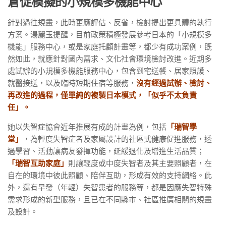
倉促模擬的小規模多機能中心
針對過往規畫，此時更應評估、反省，檢討提出更具體的執行
方案。湯麗玉提醒，目前政策積極發展參考日本的「小規模多
機能」服務中心，或是家庭托顧計畫等，都少有成功案例，既
然如此，就應針對國內需求、文化社會環境檢討改進。近期多
處試辦的小規模多機能服務中心，包含到宅送餐、居家照護、
就醫接送，以及臨時短期住宿等服務，
沒有經過試辦、檢討、
再改進的過程，僅單純的複製日本模式，「似乎不太負責
任」。
她以失智症協會近年推展有成的計畫為例，包括
「瑞智學
堂」
，為輕度失智症者及家屬設計的社區式健康促進服務，透
過學習、活動讓病友發揮功能，延緩退化及增進生活品質；
「瑞智互助家庭」
則讓輕度或中度失智者及其主要照顧者，在
自在的環境中彼此照顧、陪伴互助，形成有效的支持網絡。此
外，還有早發（年輕）失智患者的服務等，都是因應失智特殊
需求形成的新型服務，且已在不同縣市、社區推廣相關的規畫
及設計。