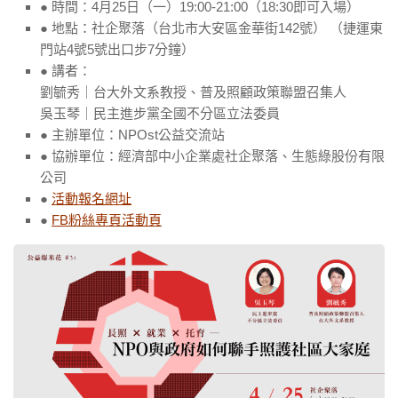
● 時間：4月25日（一）19:00-21:00（18:30即可入場）
● 地點：社企聚落（台北市大安區金華街142號） （捷運東
門站4號5號出口步7分鐘）
● 講者：
劉毓秀｜台大外文系教授、普及照顧政策聯盟召集人
吳玉琴｜民主進步黨全國不分區立法委員
● 主辦單位：NPOst公益交流站
● 協辦單位：經濟部中小企業處社企聚落、生態綠股份有限
公司
●
活動報名網址
●
FB粉絲專頁活動頁