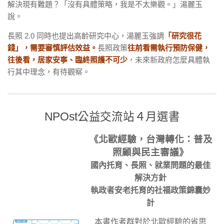
解決現有難題？「沒有具體策略，我是不太樂觀。」湯麗玉
說。
長照 2.0 同時也提出高齡研究中心，湯麗玉強調
「研究很花
錢」，需要審慎評估效益。
長照政策
往前看需執行預防保健，
往後看，居家安寧、臨終照護不可少
，未來新政府怎麼具體執
行其中理念，有待觀察。
NPOst公益交流站４月選書
《北歐經驗，台灣轉化：普及
照顧與民主審議》
國內托育、長照、就業問題的最佳
解決方針
執政者安老托育的社福政策錦囊妙
計
本書作者群對於北歐經驗的省思