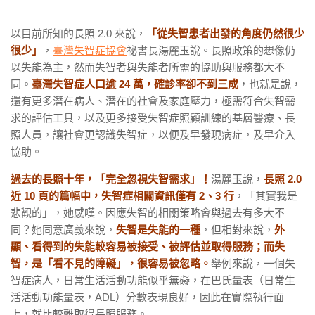
以目前所知的長照 2.0 來說，
「從失智患者出發的角度仍然很少
很少」
，
臺灣失智症協會
祕書長湯麗玉說。長照政策的想像仍
以失能為主，然而失智者與失能者所需的協助與服務都大不
同。
臺灣失智症人口逾 24 萬，確診率卻不到三成
，也就是說，
還有更多潛在病人、潛在的社會及家庭壓力，極需符合失智需
求的評估工具，以及更多接受失智症照顧訓練的基層醫療、長
照人員，讓社會更認識失智症，以便及早發現病症，及早介入
協助。
過去的長照十年，「完全忽視失智需求」！
湯麗玉說，
長照 2.0
近 10 頁的篇幅中，失智症相關資訊僅有 2、3 行
，「其實我是
悲觀的」，她感嘆。因應失智的相關策略會與過去有多大不
同？她同意廣義來說，
失智是失能的一種
，但相對來說，
外
顯、看得到的失能較容易被接受、被評估並取得服務；而失
智，是「看不見的障礙」，很容易被忽略。
舉例來說，一個失
智症病人，日常生活活動功能似乎無礙，在巴氏量表（日常生
活活動功能量表，ADL）分數表現良好，因此在實際執行面
上，就比較難取得長照服務。