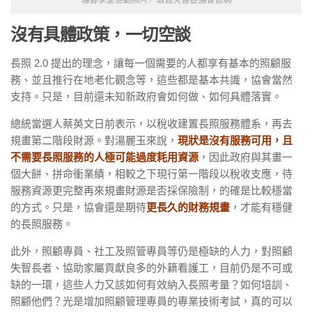
沒有具體政策，一切空談
長照 2.0 提出的理念，讓每一個需要的人都享有基本的照顧服
務、並且推行在地老化觀念等，這些都是基本共識，協會當然
支持。只是，目前還未知新政府會如何做、如何具體落實。
總統當選人蔡英文日前表示，以稅收建置長照服務體系，再去
規畫第二階段財源。對湯麗玉來說，
現狀是沒有服務可用，且
不需要長照服務的人極可能過度耗用資源
，因此政府與其畫一
個大餅、拼命衝業績，相較之下現行第一階段以稅收支應，待
服務資源更完整再來規畫財源是否採保險制，的確是比較穩當
的方式。只是，協會還是期待
更長久的財務規畫
，才能有穩健
的長照服務。
此外，照顧專員、社工及照管專員等仍是極缺的人力，對照顧
失智長者、協助家屬貢獻良多的外籍看護工，目前仍是不可或
缺的一環，這些人力又該如何有效納入長照考量？如何培訓、
照顧他們？光是增加照顧管理專員的專業技術考試，真的可以