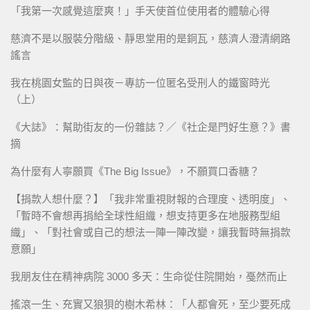
「我第一次感覺這麼爽！」手天使首位使用者的體驗心得
慈濟不是以服裝分階級、靜思堂用的是銅瓦，慈濟人澄清網路
謠言
我在桃園女監的日與夜－專訪一位匿名受刑人的鐵窗時光
（上）
《大誌》：幫助街友的一份雜誌？／《社企是門好生意？》書
摘
為什麼有人寧願買《The Big Issue》，不願買口香糖？
【捐款人想什麼？】「我非常重視財報的合理度、透明度」、
「暫時不會想再捐給全球性組織，想支持更多在地服務型組
織」、「對社會或自己的想法一陣一陣改變，讓我暫時無捐款
意願」
我朋友住在精神病院 3000 多天：生命從住院開始，戞然而止
搖滾一生、充實又狼狽的樹木希林：「人都會死，至少要死成