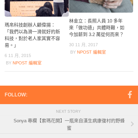
林金立：長照人員 10 多年
瑪帛科技創辦人顧偉揚：
來「做功德」共體時艱，如
「我們以為滑一滑就好的新
今加薪到 3.2 萬從何而來？
科技，對於老人家其實不容
30 11 月, 2017
易。」
BY
NPOST 編輯室
6 11 月, 2015
BY
NPOST 編輯室
FOLLOW:
NEXT STORY
Sonya 專欄【索瑪花開】一瓶來自漢生病康復村的野蜂
蜜