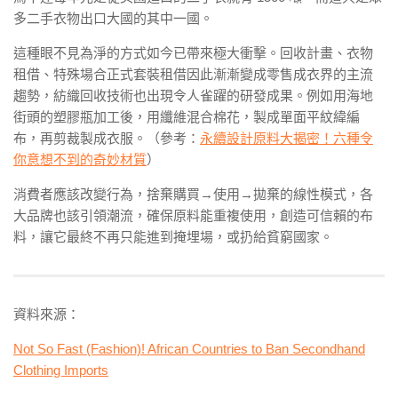
多二手衣物出口大國的其中一國。
這種眼不見為淨的方式如今已帶來極大衝擊。回收計畫、衣物
租借、特殊場合正式套裝租借因此漸漸變成零售成衣界的主流
趨勢，紡織回收技術也出現令人雀躍的研發成果。例如用海地
街頭的塑膠瓶加工後，用纖維混合棉花，製成單面平紋緯編
布，再剪裁製成衣服。（參考：
永續設計原料大揭密！六種令
你意想不到的奇妙材質
）
消費者應該改變行為，捨棄購買→使用→拋棄的線性模式，各
大品牌也該引領潮流，確保原料能重複使用，創造可信賴的布
料，讓它最終不再只能進到掩埋場，或扔給貧窮國家。
資料來源：
Not So Fast (Fashion)! African Countries to Ban Secondhand
Clothing Imports