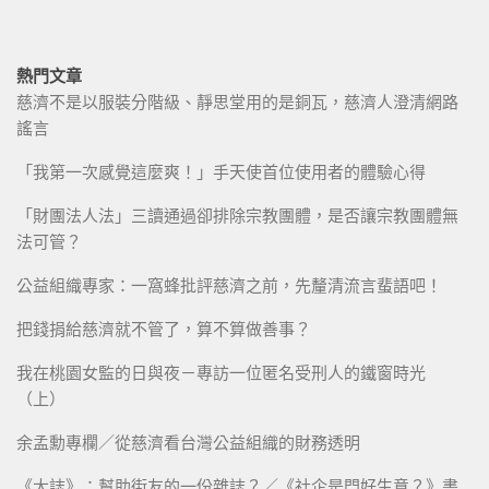
熱門文章
慈濟不是以服裝分階級、靜思堂用的是銅瓦，慈濟人澄清網路
謠言
「我第一次感覺這麼爽！」手天使首位使用者的體驗心得
「財團法人法」三讀通過卻排除宗教團體，是否讓宗教團體無
法可管？
公益組織專家：一窩蜂批評慈濟之前，先釐清流言蜚語吧！
把錢捐給慈濟就不管了，算不算做善事？
我在桃園女監的日與夜－專訪一位匿名受刑人的鐵窗時光
（上）
余孟勳專欄／從慈濟看台灣公益組織的財務透明
《大誌》：幫助街友的一份雜誌？／《社企是門好生意？》書