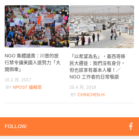
NGO 集體譴責：川普的旅
「以希望為名」，墨西哥移
行禁令讓美國人道努力「大
民大遷徙：我們沒有身分，
開倒車」
但也該享有基本人權！／
NGO 工作者的日常囈語
16 2 月, 2017
25 4 月, 2018
BY
NPOST 編輯室
BY
CHINCHEN.H
FOLLOW: