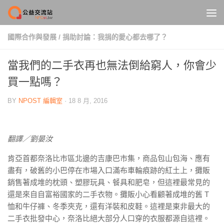
Skip to content
國際合作與發展
/
捐助討論：我捐的愛心都去哪了？
當我們的二手衣再也無法倒給窮人，你會少
買一點嗎？
BY
NPOST 編輯室
·
18 8 月, 2016
翻譯／劉晏汝
肯亞首都奈洛比市區北邊的吉康巴市集，商品包山包海、應有
盡有，破舊的小巴停在市場入口滿布車輪痕跡的紅土上，攤販
銷售著成堆的枕頭、塑膠玩具、餐具和肥皂，但這裡最常見的
還是來自自富裕國家的二手衣物。攤販小心看顧著成堆的舊 T
恤和牛仔褲、冬季夾克，還有洋裝和皮鞋。這裡是東非最大的
二手衣批發中心，奈洛比絕大部分人口穿的衣服都源自這裡。