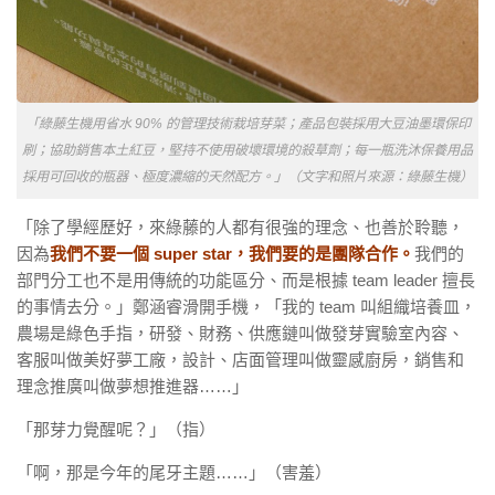
「綠藤生機用省水 90% 的管理技術栽培芽菜；產品包裝採用大豆油墨環保印
刷；協助銷售本土紅豆，堅持不使用破壞環境的殺草劑；每一瓶洗沐保養用品
採用可回收的瓶器、極度濃縮的天然配方。」（文字和照片來源：綠藤生機）
「除了學經歷好，來綠藤的人都有很強的理念、也善於聆聽，
因為
我們不要一個 super star，我們要的是團隊合作。
我們的
部門分工也不是用傳統的功能區分、而是根據 team leader 擅長
的事情去分。」鄭涵睿滑開手機，「我的 team 叫組織培養皿，
農場是綠色手指，研發、財務、供應鏈叫做發芽實驗室內容、
客服叫做美好夢工廠，設計、店面管理叫做靈感廚房，銷售和
理念推廣叫做夢想推進器……」
「那芽力覺醒呢？」（指）
「啊，那是今年的尾牙主題……」（害羞）