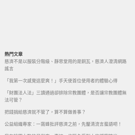
熱門文章
慈濟不是以服裝分階級、靜思堂用的是銅瓦，慈濟人澄清網路
謠言
「我第一次感覺這麼爽！」手天使首位使用者的體驗心得
「財團法人法」三讀通過卻排除宗教團體，是否讓宗教團體無
法可管？
把錢捐給慈濟就不管了，算不算做善事？
公益組織專家：一窩蜂批評慈濟之前，先釐清流言蜚語吧！