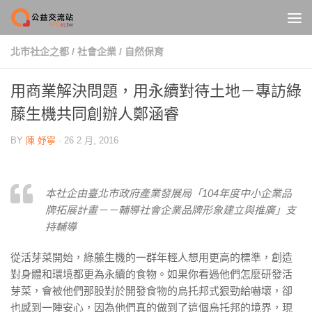
Skip to content
北市社企之都
/
社會企業
/
自然保育
用商業解決問題，用永續對待土地－專訪綠
藤生機共同創辦人鄭涵睿
BY
陳 妤寧
·
26 2 月, 2016
本社企由臺北市政府產業發展局「104年度中小企業品
牌拓展計畫－－輔導社會企業品牌形象建立與推廣」支
持輔導
從活芽菜開始，綠藤生機的一群年輕人想用更高的標準，創造
對身體和環境都更為永續的食物。如果你看過他們怎麼研發活
芽菜，會被他們那股對於開發食物的烏托邦式狠勁給嚇壞，卻
也感到一陣安心，因為他們真的做到了這個烏托邦的境界，現