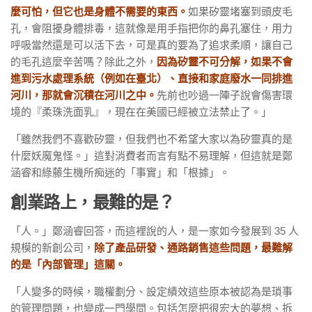
麼可怕，但它也是身體不需要的東西。
如果矽靈堵塞到頭皮毛
孔，會阻擾身體排毒，這就像是用手指把你的鼻孔塞住，用力
呼吸當然還是可以活下去，可是真的要為了追求柔順，讓自己
的毛孔這麼辛苦嗎？除此之外，
因為矽靈不可分解，如果不會
進到污水處理系統（例如在臺北）、直接和家庭廢水一同排進
河川，那就會沉積在河川之中。
先前也吵過一陣子說會傷害環
境的『柔珠洗面乳』，現在在美國已經被立法禁止了。」
「雖然我們不喜歡矽靈，但我們也不希望大家以為矽靈真的是
什麼妖魔鬼怪。」這對消費者而言有點不易理解，但這就是鄭
涵睿和綠藤生機所痴迷的「事實」和「根據」。
創業路上，最難的是？
「人。」鄭涵睿回答，而這裡說的人，是一家如今發展到 35 人
規模的新創公司，
除了產品研發、通路銷售這些問題，最難解
的是「內部管理」這關。
「人變多的時候，職權劃分、設定績效這些原本被認為是瑣事
的管理問題，也變成一門學問。包括怎麼把很宏大的夢想、拆