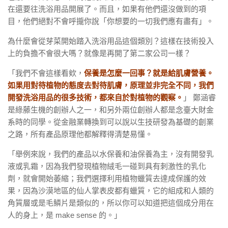
在還要往洗浴用品開展了。而且，如果有他們還沒做到的項
目，他們絕對不會呼攏你說「你想要的一切我們應有盡有」。
為什麼會從芽菜開始踏入洗浴用品這個類別？這樣在技術投入
上的負擔不會很大嗎？就像是再開了第二家公司一樣？
「我們不會這樣看欸，
保養是怎麼一回事？就是給肌膚營養。
如果用對待植物的態度去對待肌膚，原理並非完全不同，我們
開發洗浴用品的很多技術，都來自於對植物的觀察。
」
鄭涵睿
是綠藤生機的創辦人之一，和另外兩位創辦人都是念臺大財金
系時的同學。從金融業轉換到可以說以生技研發為基礎的創業
之路，所有產品原理他都解釋得清楚易懂。
「舉例來說，我們的產品以水保養和油保養為主，沒有開發乳
液或乳霜，因為我們發現植物絨毛一碰到具有刺激性的乳化
劑，就會開始萎縮；我們選擇利用植物蠟質去達成保護的效
果，因為沙漠地區的仙人掌表皮都有蠟質，它的組成和人類的
角質層或是毛鱗片是類似的，所以你可以知道把這個成分用在
人的身上，是 make sense 的。」