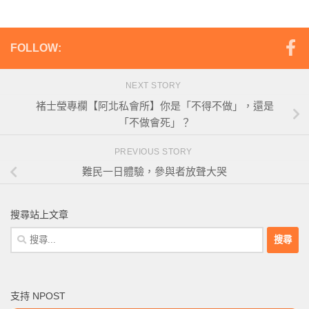
FOLLOW:
NEXT STORY
褚士瑩專欄【阿北私會所】你是「不得不做」，還是
「不做會死」？
PREVIOUS STORY
難民一日體驗，參與者放聲大哭
搜尋站上文章
搜
尋
關
鍵
支持 NPOST
字: