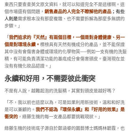
東西只要查查英文原文資料，就可以知道完全不是這樣啊。這
個市場還有個問題，
銷售產品的人完全不瞭解他的產品
；有些
人則是
需求根本沒有那麼複雜、也不需要拆解為那麼多無謂的
步驟。」
「
我們追求的『天然』有兩個目標，一個是對身體健康、另一
個是對環境永續。
標榜具有天然有機成分的產品，並不能保證
其中沒有會傷害身體或環境的化學物質──例如一支有機的洗髮
精，有可能負責清潔功能的基底成分會傷害頭皮。臺灣現在並
沒有有機化妝品認證。」
永續和好用，不需要彼此衝突
不是有人說，越難起泡的洗髮精，其實對頭皮是越好嗎？
「不，我以前也這麼以為，可是如果利用新技術，溫和和好洗
是可以兼顧的。
我們不認為『環保永續』和『好用的效果』是
衝突的
，綠藤生機的每一支產品都要挑戰現狀。」
綠藤生機的技術底子源自於鄭涵睿的園藝博士媽媽林碧霞，也