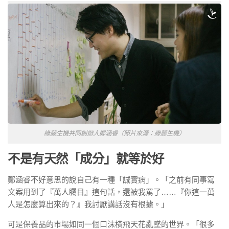
綠藤生機共同創辦人鄭涵睿（照片來源：綠藤生機）
不是有天然「成分」就等於好
鄭涵睿不好意思的說自己有一種「誠實病」。「之前有同事寫
文案用到了『萬人矚目』這句話，還被我罵了……『你這一萬
人是怎麼算出來的？』我討厭講話沒有根據。」
可是保養品的市場如同一個口沫橫飛天花亂墜的世界。「很多