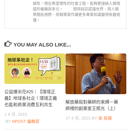
個性，現在希望理性的社會工程，能夠更接納人類情
感的複雜與多元。 想用採訪認識世界、用人類
學開拓視野、用報導寫作讓更多專業知識變得有趣易
懂。
YOU MAY ALSO LIKE...
公益爆米花#25｜【環境正
義】地球系社企！環境正義
解放藥局對藥師的束縛－藥
也能和商業消費互利共生
師裡的創業家王照允（上）
1 8 月, 2015
27 4 月, 2015
BY
吳 易珊
BY
NPOST 編輯室