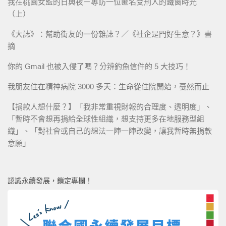
我在桃園女監的日與夜－專訪一位匿名受刑人的鐵窗時光
（上）
《大誌》：幫助街友的一份雜誌？／《社企是門好生意？》書
摘
你的 Gmail 也被入侵了嗎？分辨釣魚信件的 5 大技巧！
我朋友住在精神病院 3000 多天：生命從住院開始，戞然而止
【捐款人想什麼？】「我非常重視財報的合理度、透明度」、
「暫時不會想再捐給全球性組織，想支持更多在地服務型組
織」、「對社會或自己的想法一陣一陣改變，讓我暫時無捐款
意願」
認識永續發展，鎖定專欄！