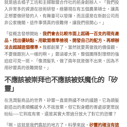
就是過去橘子工坊和主婦聯盟合作社的前身創辦人。「我們投
入非常多的資源在技術研發。綠藤現在有五個農業碩士，讓真
正想要做研發的人，有舞臺可以發揮，而且還是在新創公司而
非公家機關。這件事情真的很難得，讓我們很開心。」
「從概念發想開始，
我們會去比較市面上起碼一百支的現有產
品、找出優缺點、用歐盟標準檢視、開發自己的配方、再想辦
法去超越這個標準。
我都創業了，當然就要貫徹我的價值觀，
不要做跟別人一樣的啊。」鄭涵睿大笑，整個團隊對理想的強
迫症可見一斑。「像潤髮乳，做了兩年就是做不出來，因為不
用矽靈真的很難開發。」
不應該被崇拜也不應該被妖魔化的「矽
靈」
在洗潤髮商品的世界，矽靈一直是熱議不休的議題，它為頭髮
創造出的柔順觸感令人不捨放棄，但它對身體的害處卻更眾說
紛紜──它到底有害、還是其實大眾過分放大了對它的恐懼？
「啊，這就是我們尷尬的地方了。科學來說，
矽靈的確沒有這