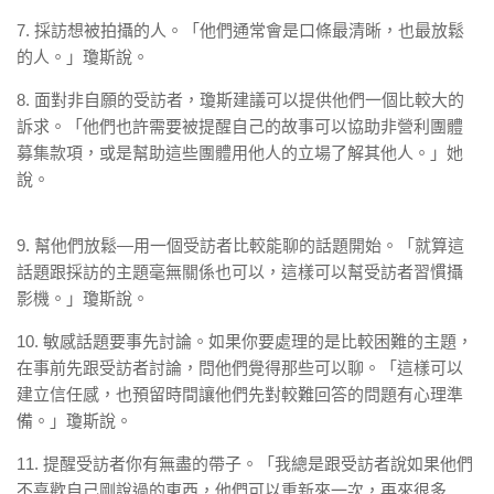
7. 採訪想被拍攝的人。「他們通常會是口條最清晰，也最放鬆
的人。」瓊斯說。
8. 面對非自願的受訪者，瓊斯建議可以提供他們一個比較大的
訴求。「他們也許需要被提醒自己的故事可以協助非營利團體
募集款項，或是幫助這些團體用他人的立場了解其他人。」她
說。
9. 幫他們放鬆—用一個受訪者比較能聊的話題開始。「就算這
話題跟採訪的主題毫無關係也可以，這樣可以幫受訪者習慣攝
影機。」瓊斯說。
10. 敏感話題要事先討論。如果你要處理的是比較困難的主題，
在事前先跟受訪者討論，問他們覺得那些可以聊。「這樣可以
建立信任感，也預留時間讓他們先對較難回答的問題有心理準
備。」瓊斯說。
11. 提醒受訪者你有無盡的帶子。「我總是跟受訪者說如果他們
不喜歡自己剛說過的東西，他們可以重新來一次，再來很多