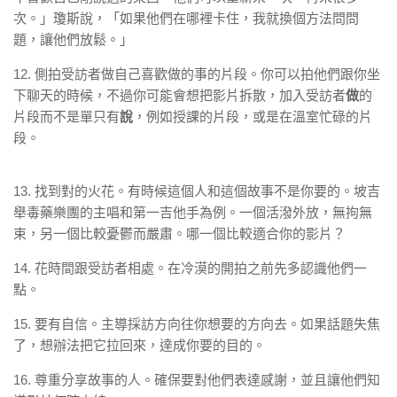
次。」瓊斯說，「如果他們在哪裡卡住，我就換個方法問問
題，讓他們放鬆。」
12. 側拍受訪者做自己喜歡做的事的片段。你可以拍他們跟你坐
下聊天的時候，不過你可能會想把影片拆散，加入受訪者
做
的
片段而不是單只有
說
，例如授課的片段，或是在溫室忙碌的片
段。
13. 找到對的火花。有時候這個人和這個故事不是你要的。坡吉
舉毒藥樂團的主唱和第一吉他手為例。一個活潑外放，無拘無
束，另一個比較憂鬱而嚴肅。哪一個比較適合你的影片？
14. 花時間跟受訪者相處。在冷漠的開拍之前先多認識他們一
點。
15. 要有自信。主導採訪方向往你想要的方向去。如果話題失焦
了，想辦法把它拉回來，達成你要的目的。
16. 尊重分享故事的人。確保要對他們表達感謝，並且讓他們知