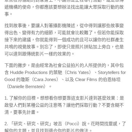
遞機構的使命，你都應該要想辦法找出能讓大眾採取行動的故
事。
找到故事後，要讓人對著攝影機陳述，從中得到讓那些故事變
得出色、變得有力的細節，可能就會比較難了。但若你能採取
接下來的建議，你就能得到一個成功的且可以讓你的社群產生
共鳴的視覺故事。別忘了，即使只是照片拼貼加上旁白，也是
可以達到跟傳統影片一樣的效果的。
下面的撇步，是由經常為社會公益拍片的人所提供的，其中包
含 Huddle Productions 的葉馳（Chris Yates）、Storytellers for
Good 的瓊斯（Cara Jones）、以及 Clear Films 的伯恩絲坦
（Danielle Bernstein）。
1. 了解你的目標。想想看你想要靠這支影片達到甚麼效果：是
啟發人們對某種公益的注意嗎？讓他們採取行動？不要含糊不
清，要事先計畫。
2. 「研究、研究、研究」坡吉（Pocci）說。花時間找靈感，了
解你的主題，並且找到適合你的影片的做法。