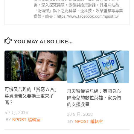
會，深入探究議題，激發討論與對話。其姐妹站為
「泛傳媒」旗下之泛科學、泛科技、娛樂重擊等專業
媒體。臉書：https://www.facebook.com/npost.tw
YOU MAY ALSO LIKE...
可憐又苦難的「貧窮 A 片」
飛天蜜獾資訊網：英國身心
募資廣告又要捲土重來了
障礙兒的數位英雄，家長們
嗎？
的支援救星
5 7 月, 2016
30 5 月, 2018
BY
NPOST 編輯室
BY
NPOST 編輯室