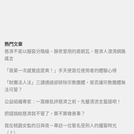
熱門文章
慈濟不是以服裝分階級、靜思堂用的是銅瓦，慈濟人澄清網路
謠言
「我第一次感覺這麼爽！」手天使首位使用者的體驗心得
「財團法人法」三讀通過卻排除宗教團體，是否讓宗教團體無
法可管？
公益組織專家：一窩蜂批評慈濟之前，先釐清流言蜚語吧！
把錢捐給慈濟就不管了，算不算做善事？
我在桃園女監的日與夜－專訪一位匿名受刑人的鐵窗時光
（上）