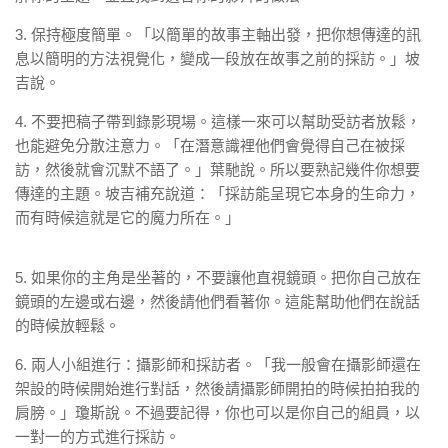
3. 保持極度簡單。「以簡單的故事主軸出發，把你想傳達的訊
息以簡明的方法視覺化，變成一段放在故事之前的採訪。」坡
吉說。
4. 不要把稿子帶到錄影現場。這樣一來可以幫助受訪者放鬆，
也能避免分散注意力。「在潛意識裡他們會覺得自己在被採
訪，然後就會沉默不語了。」葉馳說。所以要熟記幾件你想要
傳達的主題。坡吉補充說道：「採訪能呈現它本身的生命力，
而有時候這就是它的魔力所在。」
5. 如果你的主角是坐著的，不要讓他直視鏡頭。把你自己放在
鏡頭的左邊或右邊，然後請他們看著你。這能幫助他們在說話
的時候放輕鬆。
6. 兩人小組進行：攝影師和採訪者。「我一般會在攝影師還在
架設的時候開始進行對話，然後請攝影師開拍的時候拍拍我的
肩膀。」瓊斯說。不過要記得，你也可以是你自己的組員，以
一對一的方式進行採訪。