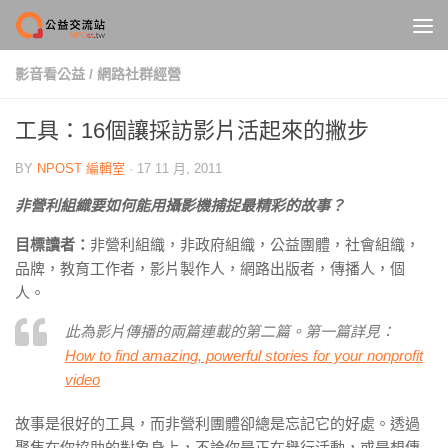
Skip to content
影音看公益
/
網路社群經營
工具：16個讓採訪影片活起來的撇步
BY
NPOST 編輯室
·
17 11 月, 2011
非營利組織要如何能用攝影機捕捉最精彩的故事？
目標讀者：
非營利組織，非政府組織，公益團體，社會組織，
品牌，教育工作者，影片製作人，網路出版者，傳播人，個
人。
此為影片傳播的兩篇連載的第二篇。第一篇詳見：
How to find amazing, powerful stories for your nonprofit
video
故事是很好的工具，而非營利團體卻總是忘記它的好處。透過
聚焦在你協助的對象身上，不論你是正在舉行活動，或是想傳