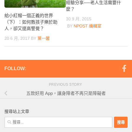
經驗分享──老人生活需要什
麼？
給小紅帽一個正義的世界
30 9 月, 2015
（下）：如何教孩子樂於助
BY
NPOST 編輯室
人，卻又提高警覺？
20 6 月, 2017
BY
黨一馨
FOLLOW:
PREVIOUS STORY
五款好用 App，讓身障者不再只是障礙者
搜尋站上文章
搜
尋