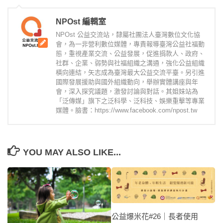
NPOst 編輯室
NPOst 公益交流站，隸屬社團法人臺灣數位文化協
會，為一非營利數位媒體，專責報導臺灣公益社福動
態，重視產業交流、公益發展，促進捐款人、政府、
社群、企業、弱勢與社福組織之溝通，強化公益組織
橫向連結，矢志成為臺灣最大公益交流平臺。另引進
國際發展援助與國外組織動向，舉辦實體講座與年
會，深入探究議題，激發討論與對話。其姐妹站為
「泛傳媒」旗下之泛科學、泛科技、娛樂重擊等專業
媒體。臉書：https://www.facebook.com/npost.tw
YOU MAY ALSO LIKE...
公益爆米花#26｜長者使用