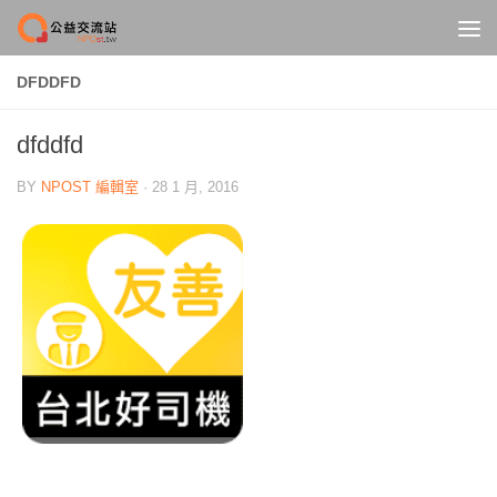
Skip to content
DFDDFD
dfddfd
BY
NPOST 編輯室
·
28 1 月, 2016