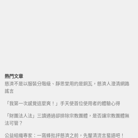
熱門文章
慈濟不是以服裝分階級、靜思堂用的是銅瓦，慈濟人澄清網路
謠言
「我第一次感覺這麼爽！」手天使首位使用者的體驗心得
「財團法人法」三讀通過卻排除宗教團體，是否讓宗教團體無
法可管？
公益組織專家：一窩蜂批評慈濟之前，先釐清流言蜚語吧！