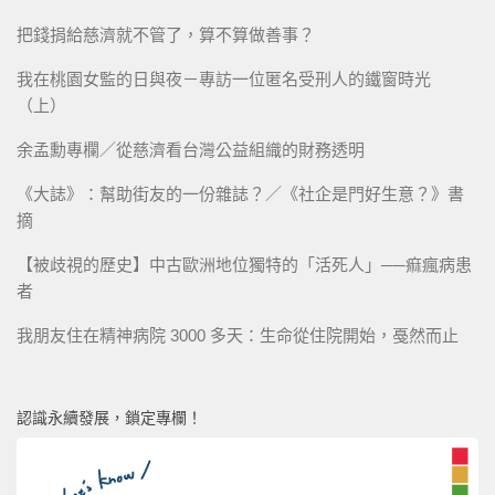
把錢捐給慈濟就不管了，算不算做善事？
我在桃園女監的日與夜－專訪一位匿名受刑人的鐵窗時光
（上）
余孟勳專欄／從慈濟看台灣公益組織的財務透明
《大誌》：幫助街友的一份雜誌？／《社企是門好生意？》書
摘
【被歧視的歷史】中古歐洲地位獨特的「活死人」──痲瘋病患
者
我朋友住在精神病院 3000 多天：生命從住院開始，戞然而止
認識永續發展，鎖定專欄！