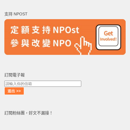
關
鍵
支持 NPOST
字:
訂閱電子報
訂閱粉絲團，好文不漏接！