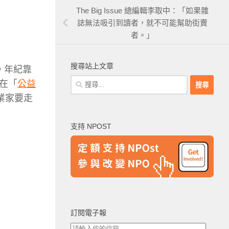
The Big Issue 總編輯李取中：「如果雜
誌無法吸引到讀者，就不可能幫助街賣
者。」
搜尋站上文章
。年紀靠
搜
在「
公益
尋
業家要走
關
鍵
支持 NPOST
字:
訂閱電子報