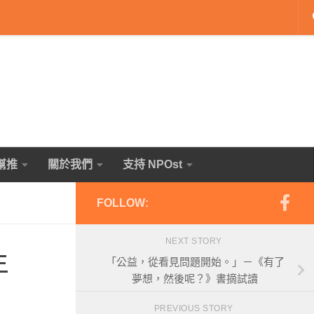
幫推
關於我們
支持 NPOst
FOLLOW:
NEXT STORY
年
「公益，從看見問題開始。」－《有了
夢想，然後呢？》書摘試讀
PREVIOUS STORY