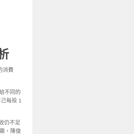
析
的消費
播給不同的
己每投 1
營收仍不足
需，陳俊