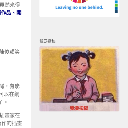
竟然來得
銷作品、開
我要投稿
」陳俊穎笑
灣，有能
品可以在網
子。
插畫家在
上合作的插畫