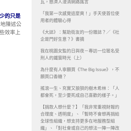
瓦，慈濟人澄清網路謠言
「我第一次感覺這麼爽！」手天使首位使
少的只是
用者的體驗心得
懇地陳述公
些效率上
《大誌》：幫助街友的一份雜誌？／《社
企是門好生意？》書摘
我在桃園女監的日與夜－專訪一位匿名受
刑人的鐵窗時光（上）
為什麼有人寧願買《The Big Issue》，不
願買口香糖？
搖滾一生、充實又狼狽的樹木希林：「人
都會死，至少要死成自己喜歡的樣子。」
【捐款人想什麼？】「我非常重視財報的
合理度、透明度」、「暫時不會想再捐給
全球性組織，想支持更多在地服務型組
織」、「對社會或自己的想法一陣一陣改