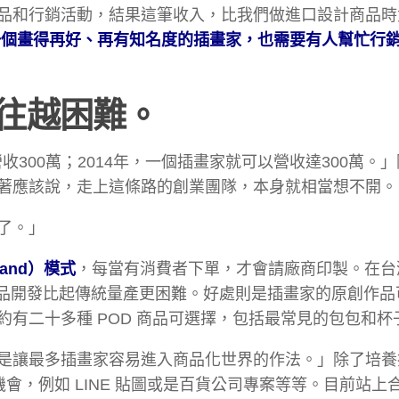
品和行銷活動，結果這筆收入，比我們做進口設計商品時
體認到，一個畫得再好、再有知名度的插畫家，也需要有人幫忙行
往越困難。
3年，營收300萬；2014年，一個插畫家就可以營收達300萬。
著應該說，走上這條路的創業團隊，本身就相當想不開。
了。」
emand）模式
，每當有消費者下單，才會請廠商印製。在台
op 商品開發比起傳統量產更困難。好處則是插畫家的原創作
有二十多種 POD 商品可選擇，包括最常見的包包和杯
是讓最多插畫家容易進入商品化世界的作法。」除了培養
合作機會，例如 LINE 貼圖或是百貨公司專案等等。目前站