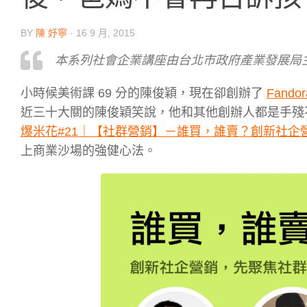
BY
陳 妤寧
·
16 9 月, 2015
本系列社會企業講座由台北市政府產業發展局
小時候美術課 69 分的陳俊穎，現在卻創辦了
Fand
近三十大關的陳俊穎笑說，他和其他創辦人都是手殘
爆米花#21｜【社群營銷】－誰買，誰賣？創新社企
上商業沙場的強健心法。