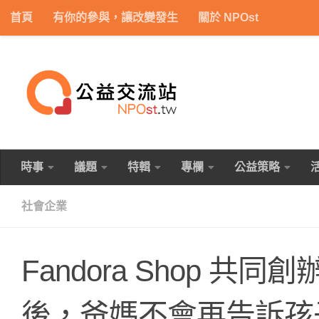
首頁
有你的參與，讓改變發生
關於 NPOst
Skip to content
時事
議題
特輯
專欄
公益策略
社會企業
Fandora Shop 
後，爸媽不會再告訴孩