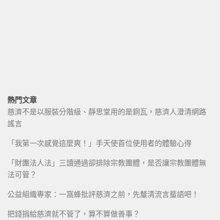
熱門文章
慈濟不是以服裝分階級、靜思堂用的是銅瓦，慈濟人澄清網路
謠言
「我第一次感覺這麼爽！」手天使首位使用者的體驗心得
「財團法人法」三讀通過卻排除宗教團體，是否讓宗教團體無
法可管？
公益組織專家：一窩蜂批評慈濟之前，先釐清流言蜚語吧！
把錢捐給慈濟就不管了，算不算做善事？