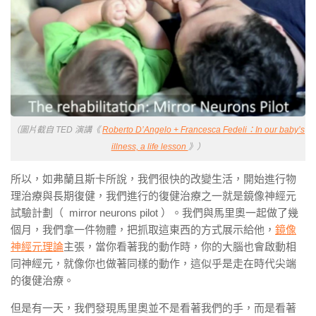
（圖片截自 TED 演講《
Roberto D’Angelo + Francesca Fedeli：In our baby’s
illness, a life lesson
》）
所以，如弗蘭且斯卡所說，我們很快的改變生活，開始進行物
理治療與長期復健，我們進行的復健治療之一就是鏡像神經元
試驗計劃（ mirror neurons pilot ）。我們與馬里奧一起做了幾
個月，我們拿一件物體，把抓取這東西的方式展示給他，
鏡像
神經元理論
主張，當你看著我的動作時，你的大腦也會啟動相
同神經元，就像你也做著同樣的動作，這似乎是走在時代尖端
的復健治療。
但是有一天，我們發現馬里奧並不是看著我們的手，而是看著