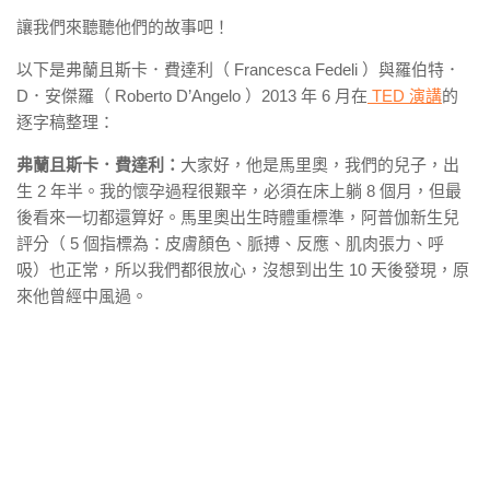
讓我們來聽聽他們的故事吧！
以下是弗蘭且斯卡．費達利（ Francesca Fedeli ）與羅伯特．
D．安傑羅（ Roberto D’Angelo ）2013 年 6 月在
TED 演講
的
逐字稿整理：
弗蘭且斯卡．費達利：
大家好，他是馬里奧，我們的兒子，出
生 2 年半。我的懷孕過程很艱辛，必須在床上躺 8 個月，但最
後看來一切都還算好。馬里奧出生時體重標準，阿普伽新生兒
評分（ 5 個指標為：皮膚顏色、脈搏、反應、肌肉張力、呼
吸）也正常，所以我們都很放心，沒想到出生 10 天後發現，原
來他曾經中風過。