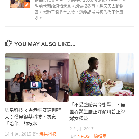
傳播菜鳥實習生，身高接近150公分的僞小學生，入
學前就開始煩惱就業。想做很多事，想天天去動物
園，想過了很多年之後，還能記得當初的為了什麼
咧。
YOU MAY ALSO LIKE...
「不受墮胎禁令衝擊」，無
瑪帛科技 x 香港平安鐘創辦
國界醫生嚴正呼籲川普正視
人：發展銀髮科技，勿忘
婦女權益
「陪伴」的根本
2 2 月, 2017
14 4 月, 2015
BY
瑪帛科技
BY
NPOST 編輯室