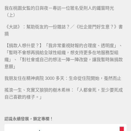
我在桃園女監的日與夜－專訪一位匿名受刑人的鐵窗時光
（上）
《大誌》：幫助街友的一份雜誌？／《社企是門好生意？》書
摘
【捐款人想什麼？】「我非常重視財報的合理度、透明度」、
「暫時不會想再捐給全球性組織，想支持更多在地服務型組
織」、「對社會或自己的想法一陣一陣改變，讓我暫時無捐款
意願」
我朋友住在精神病院 3000 多天：生命從住院開始，戞然而止
搖滾一生、充實又狼狽的樹木希林：「人都會死，至少要死成
自己喜歡的樣子。」
認識永續發展，鎖定專欄！