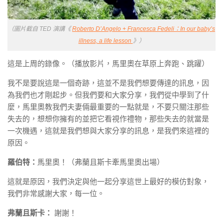
（圖片截自 TED 演講《
Roberto D’Angelo + Francesca Fedeli：In our baby’s
illness, a life lesson
》）
這是上周的錄像。（播放影片，馬里奧在草原上奔跑、跳躍）
我不是要說這是一個奇跡，這並不是我們想要傳達的訊息，因
為我們也才剛起步。但我們要和大家分享，我們從中學到了什
麼，馬里奧教我們夫妻倆最重要的一點就是，不要只關注那些
失去的，想想你擁有的並把它看視作禮物，那些失去的就當是
一次機遇，這就是我們想與大家分享的訊息，是我們來這裡的
原因。
羅伯特：
馬里奧！（弗蘭且斯卡牽馬里奧出場）
這就是原因，我們決定與他一起分享這世上最好的模仿對象，
我們非常感謝大家，每一位。
弗蘭且斯卡：
謝謝！