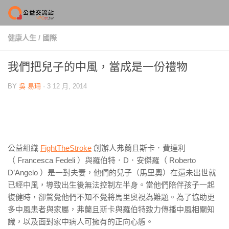
Skip to content
健康人生
/
國際
我們把兒子的中風，當成是一份禮物
BY
吳 易珊
·
3 12 月, 2014
公益組織
FightTheStroke
創辦人弗蘭且斯卡．費達利
（ Francesca Fedeli ）與羅伯特．D．安傑羅（ Roberto
D’Angelo ）是一對夫妻，他們的兒子（馬里奧）在還未出世就
已經中風，導致出生後無法控制左半身。當他們陪伴孩子一起
復健時，卻驚覺他們不知不覺將馬里奧視為難題。為了協助更
多中風患者與家屬，弗蘭且斯卡與羅伯特致力傳播中風相關知
識，以及面對家中病人可擁有的正向心態。