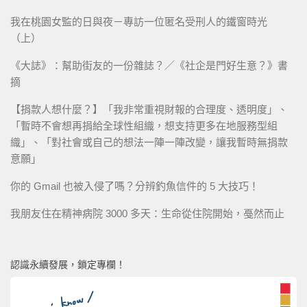
我在桃園女監的日與夜－專訪一位匿名受刑人的鐵窗時光
（上）
《大誌》：幫助街友的一份雜誌？／《社企是門好生意？》書
摘
【捐款人想什麼？】「我非常重視財報的合理度、透明度」、
「暫時不會想再捐給全球性組織，想支持更多在地服務型組
織」、「對社會或自己的想法一陣一陣改變，讓我暫時無捐款
意願」
你的 Gmail 也被入侵了嗎？分辨釣魚信件的 5 大技巧！
我朋友住在精神病院 3000 多天：生命從住院開始，戞然而止
認識永續發展，鎖定專欄！