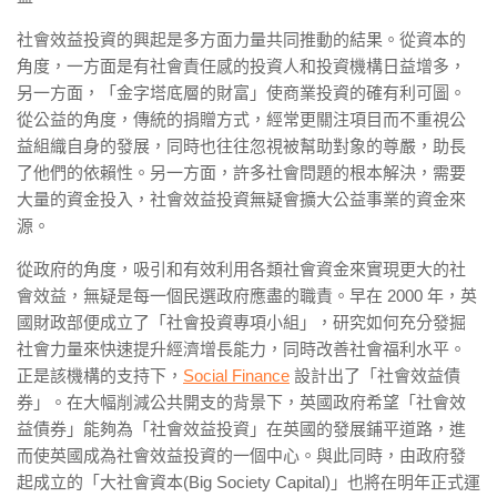
社會效益投資的興起是多方面力量共同推動的結果。從資本的
角度，一方面是有社會責任感的投資人和投資機構日益增多，
另一方面，「金字塔底層的財富」使商業投資的確有利可圖。
從公益的角度，傳統的捐贈方式，經常更關注項目而不重視公
益組織自身的發展，同時也往往忽視被幫助對象的尊嚴，助長
了他們的依賴性。另一方面，許多社會問題的根本解決，需要
大量的資金投入，社會效益投資無疑會擴大公益事業的資金來
源。
從政府的角度，吸引和有效利用各類社會資金來實現更大的社
會效益，無疑是每一個民選政府應盡的職責。早在 2000 年，英
國財政部便成立了「社會投資專項小組」，研究如何充分發掘
社會力量來快速提升經濟增長能力，同時改善社會福利水平。
正是該機構的支持下，
Social Finance
設計出了「社會效益債
券」。在大幅削減公共開支的背景下，英國政府希望「社會效
益債券」能夠為「社會效益投資」在英國的發展鋪平道路，進
而使英國成為社會效益投資的一個中心。與此同時，由政府發
起成立的「大社會資本(Big Society Capital)」也將在明年正式運