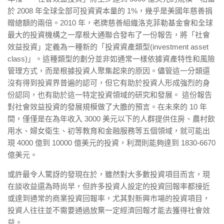
於 2008 年全球全部可投資資本量的 1%，幾乎是美國年慈善捐
贈總額的兩倍。2010 年，老牌慈善組織洛克菲勒基金會和全球
最大的投資機構之一摩根大通聯合發布了一份報告，將「社會
效益投資」定義為一種新的「投資資產類型(investment asset
class)」。這種類型的劃分並非如通常一樣依據資產特性和風險
管理方式，而是根據投資人聚集起來的原因。儘管這一分類還
沒有得到投資界普遍的認可，但它有助於投資人形成強烈的身
份認同，也有助於這一特定投資領域的研究和發展。 這份報告
對社會效益投資的發展規模做了大膽的預言。在未來的 10 年
間，僅僅是在為年收入 3000 美元以下的人群提供住房、農村飲
用水、婦女衛生、初等教育和金融服務等五個領域，就可能出
現 4000 億到 10000 億美元的投資，利潤則能夠達到 1830-6670
億美元。
或許最令人驚訝的發現在於，雖然對大多數投資項目而言，現
在談收益還為時尚早，但許多投資人設定的投資回報率都接近
或達到通常的商業投資回報率，尤其對新興市場的投資項目，
投資人往往並不需要通過放棄一定經濟回報才能去獲得社會效
益。