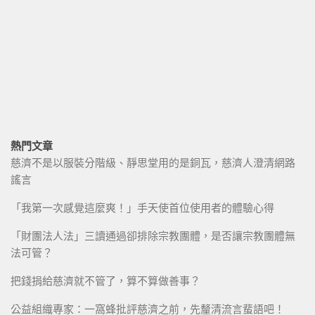
熱門文章
慈濟不是以服裝分階級、靜思堂用的是銅瓦，慈濟人澄清網路
謠言
「我第一次感覺這麼爽！」手天使首位使用者的體驗心得
「財團法人法」三讀通過卻排除宗教團體，是否讓宗教團體無
法可管？
把錢捐給慈濟就不管了，算不算做善事？
公益組織專家：一窩蜂批評慈濟之前，先釐清流言蜚語吧！