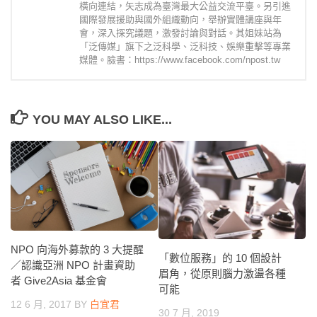
橫向連結，矢志成為臺灣最大公益交流平臺。另引進
國際發展援助與國外組織動向，舉辦實體講座與年
會，深入探究議題，激發討論與對話。其姐妹站為
「泛傳媒」旗下之泛科學、泛科技、娛樂重擊等專業
媒體。臉書：https://www.facebook.com/npost.tw
YOU MAY ALSO LIKE...
NPO 向海外募款的 3 大提醒
「數位服務」的 10 個設計
／認識亞洲 NPO 計畫資助
眉角，從原則腦力激盪各種
者 Give2Asia 基金會
可能
12 6 月, 2017
BY
白宜君
30 7 月, 2019