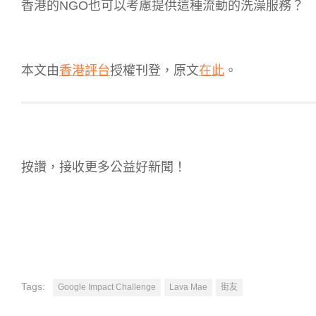
香港的NGO也可以考慮提供這種流動的洗澡服務？
本文由
香港評台
授權刊登，原文
在此
。
按讚，接收更多公益好新聞！
Tags:
Google Impact Challenge
Lava Mae
街友