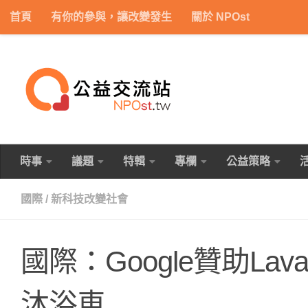
首頁
有你的參與，讓改變發生
關於 NPOst
Skip to content
時事
議題
特輯
專欄
公益策略
國際
/
新科技改變社會
國際：Google贊助Lav
沐浴車