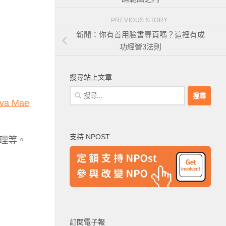
PREVIOUS STORY
新聞：你有善用臉書專頁嗎？這裡有成
功經營3法則
搜尋站上文章
搜
va Mae
尋
關
鍵
支持 NPOST
理等。
字:
訂閱電子報