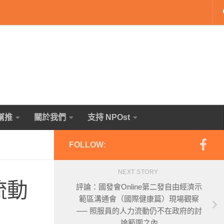
幫推
關於我們
支持 NPOst
FOLLOW:
NEXT STORY
流動
評論：國發會Online第二發自由經濟示
範區溝通會（國際健康篇）現場觀察
── 照服員的人力流動仍不在政府的討
論範圍之內