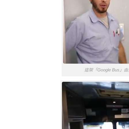
這架「Google Bus