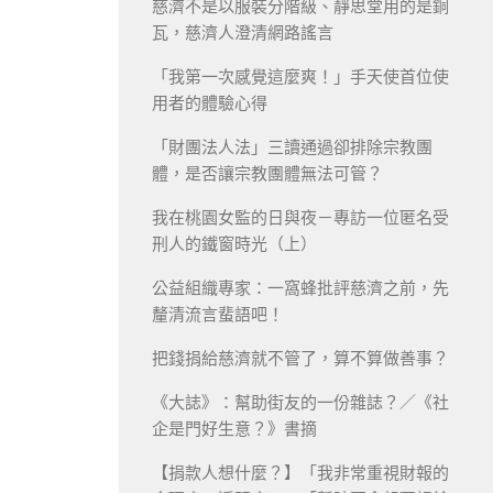
慈濟不是以服裝分階級、靜思堂用的是銅
瓦，慈濟人澄清網路謠言
「我第一次感覺這麼爽！」手天使首位使
用者的體驗心得
「財團法人法」三讀通過卻排除宗教團
體，是否讓宗教團體無法可管？
我在桃園女監的日與夜－專訪一位匿名受
刑人的鐵窗時光（上）
公益組織專家：一窩蜂批評慈濟之前，先
釐清流言蜚語吧！
把錢捐給慈濟就不管了，算不算做善事？
《大誌》：幫助街友的一份雜誌？／《社
企是門好生意？》書摘
【捐款人想什麼？】「我非常重視財報的