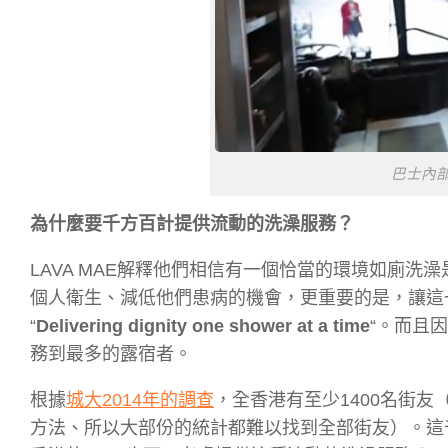
巴士內部
為什麼要千方百計提供流動的洗澡服務？
LAVA MAE解釋他們相信有一個恰當的環境如廁
個人衛生、減低他們患病的機會，更重要的是，讓這
“
Delivering dignity one shower at a time
“。而且
務到最多的露宿者。
根據
城大2014年的調查
，全香港有至少1400名街
方法、所以大部份的統計都難以找到全部街友）。這