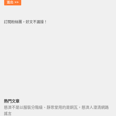
訂閱粉絲團，好文不漏接！
熱門文章
慈濟不是以服裝分階級、靜思堂用的是銅瓦，慈濟人澄清網路
謠言