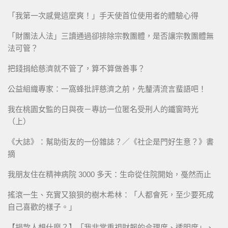
「我第一次感覺這麼爽！」手天使首位使用者的體驗心得
「財團法人法」三讀通過卻排除宗教團體，是否讓宗教團體無
法可管？
把錢捐給慈濟就不管了，算不算做善事？
公益組織專家：一窩蜂批評慈濟之前，先釐清流言蜚語吧！
我在桃園女監的日與夜－專訪一位匿名受刑人的鐵窗時光
（上）
《大誌》：幫助街友的一份雜誌？／《社企是門好生意？》書
摘
我朋友住在精神病院 3000 多天：生命從住院開始，戞然而止
搖滾一生、充實又狼狽的樹木希林：「人都會死，至少要死成
自己喜歡的樣子。」
【捐款人想什麼？】「我非常重視財報的合理度、透明度」、