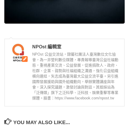
NPOst 編輯室
NPOst 公益交流站，隸屬社團法人臺灣數位文化協
會，為一非營利數位媒體，專責報導臺灣公益社福動
態，重視產業交流、公益發展，促進捐款人、政府、
社群、企業、弱勢與社福組織之溝通，強化公益組織
橫向連結，矢志成為臺灣最大公益交流平臺。另引進
國際發展援助與國外組織動向，舉辦實體講座與年
會，深入探究議題，激發討論與對話。其姐妹站為
「泛傳媒」旗下之泛科學、泛科技、娛樂重擊等專業
媒體。臉書：https://www.facebook.com/npost.tw
YOU MAY ALSO LIKE...