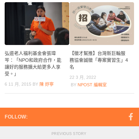
弘道老人福利基金會張瑋
【徵才幫推】台灣新巨輪服
芩：「NPO和政府合作，能
務協會誠徵「專案實習生」4
讓好的服務擴大給更多人享
名
受。」
22 3 月, 2022
6 11 月, 2015
BY
陳 妤寧
BY
NPOST 編輯室
FOLLOW:
PREVIOUS STORY