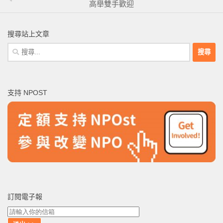
高舉雙手歡迎
搜尋站上文章
搜
尋
關
鍵
支持 NPOST
字:
訂閱電子報