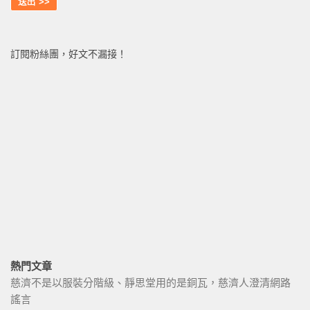
訂閱粉絲團，好文不漏接！
熱門文章
慈濟不是以服裝分階級、靜思堂用的是銅瓦，慈濟人澄清網路
謠言