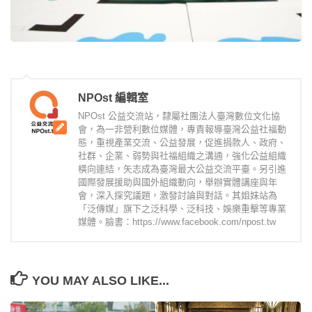
NPOst 編輯室
NPOst 公益交流站，隸屬社團法人臺灣數位文化協
會，為一非營利數位媒體，專責報導臺灣公益社福動
態，重視產業交流、公益發展，促進捐款人、政府、
社群、企業、弱勢與社福組織之溝通，強化公益組織
橫向連結，矢志成為臺灣最大公益交流平臺。另引進
國際發展援助與國外組織動向，舉辦實體講座與年
會，深入探究議題，激發討論與對話。其姐妹站為
「泛傳媒」旗下之泛科學、泛科技、娛樂重擊等專業
媒體。臉書：https://www.facebook.com/npost.tw
YOU MAY ALSO LIKE...