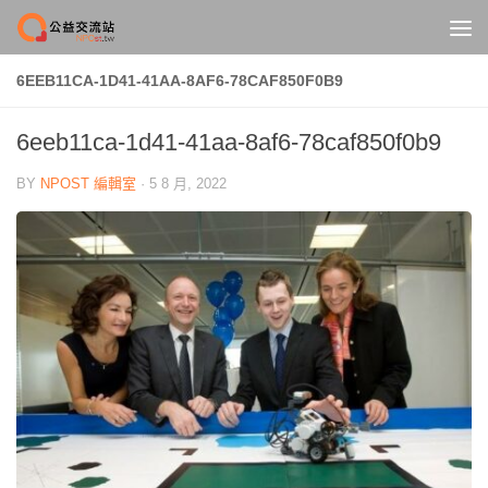
Skip to content
6EEB11CA-1D41-41AA-8AF6-78CAF850F0B9
6eeb11ca-1d41-41aa-8af6-78caf850f0b9
BY
NPOST 編輯室
·
5 8 月, 2022