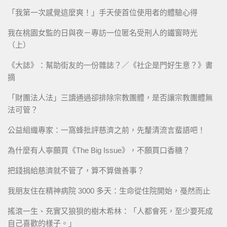
「我第一次感覺這麼爽！」手天使首位使用者的體驗心得
我在桃園女監的日與夜－專訪一位匿名受刑人的鐵窗時光
（上）
《大誌》：幫助街友的一份雜誌？／《社企是門好生意？》書
摘
「財團法人法」三讀通過卻排除宗教團體，是否讓宗教團體無
法可管？
公益組織專家：一窩蜂批評慈濟之前，先釐清流言蜚語吧！
為什麼有人寧願買《The Big Issue》，不願買口香糖？
把錢捐給慈濟就不管了，算不算做善事？
我朋友住在精神病院 3000 多天：生命從住院開始，戞然而止
搖滾一生、充實又狼狽的樹木希林：「人都會死，至少要死成
自己喜歡的樣子。」