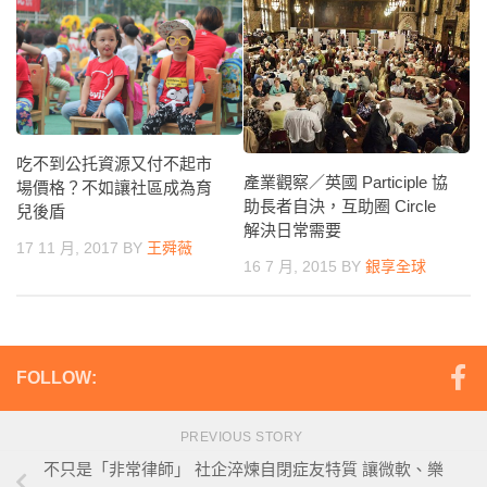
吃不到公托資源又付不起市
產業觀察／英國 Participle 協
場價格？不如讓社區成為育
助長者自決，互助圈 Circle
兒後盾
解決日常需要
17 11 月, 2017
BY
王舜薇
16 7 月, 2015
BY
銀享全球
FOLLOW:
PREVIOUS STORY
不只是「非常律師」 社企淬煉自閉症友特質 讓微軟、樂