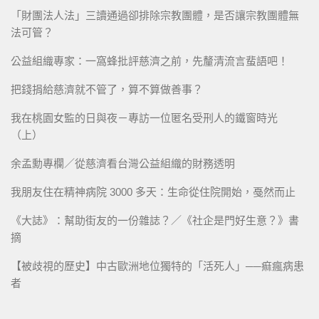
「財團法人法」三讀通過卻排除宗教團體，是否讓宗教團體無
法可管？
公益組織專家：一窩蜂批評慈濟之前，先釐清流言蜚語吧！
把錢捐給慈濟就不管了，算不算做善事？
我在桃園女監的日與夜－專訪一位匿名受刑人的鐵窗時光
（上）
余孟勳專欄／從慈濟看台灣公益組織的財務透明
我朋友住在精神病院 3000 多天：生命從住院開始，戞然而止
《大誌》：幫助街友的一份雜誌？／《社企是門好生意？》書
摘
【被歧視的歷史】中古歐洲地位獨特的「活死人」──痲瘋病患
者