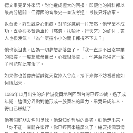
德文畢竟是外來語，對他造成極大的困擾，即便他的術科都以
最高分過關，但德國的音樂史一直沒考過，最後只好放棄。
返台後，許哲誠身心俱疲，對前途感到一片茫然，他學業不成
功，辜負很多贊助單位（慈濟、扶輪社、行天宮）的託付；家
人也很洩氣，「為什麼這小小的關卡都撐不下去？」
他也很沮喪，因為一切夢想都落空了。「我一直走不出沒畢業
的陰霾，一度想放棄自己，心裡很落寞…」他甚至覺得這一輩
子可能就此完蛋了。
如果你也曾像許哲誠從天堂掉入谷底，接下來你不妨看看他如
何爬起來。
1986年12月出生的許哲誠從奧地利回到台灣已經19歲，過了成
年期。這個分界點對他形成一股莫名的壓力，畢竟是成年人，
得自己賺錢了。
他有個好朋友名叫吳俅，他深知許哲誠的憂鬱，勸他走出來，
「你不能一直關在家裡，你已經回來這麼久了，總要找個事情