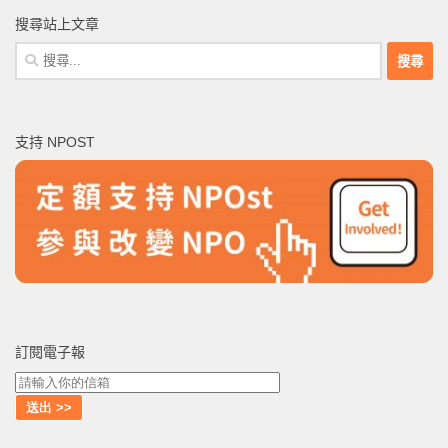
搜尋站上文章
搜
尋
關
鍵
支持 NPOST
字:
訂閱電子報