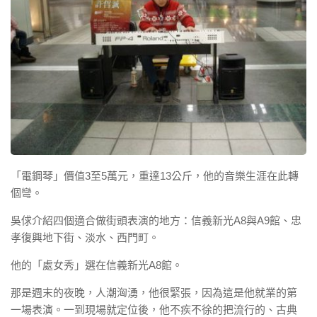
「電鋼琴」價值3至5萬元，重達13公斤，他的音樂生涯在此轉
個彎。
吳俅介紹四個適合做街頭表演的地方：信義新光A8與A9館、忠
孝復興地下街、淡水、西門町。
他的「處女秀」選在信義新光A8館。
那是週末的夜晚，人潮洶湧，他很緊張，因為這是他就業的第
一場表演。一到現場就定位後，他不疾不徐的把流行的、古典