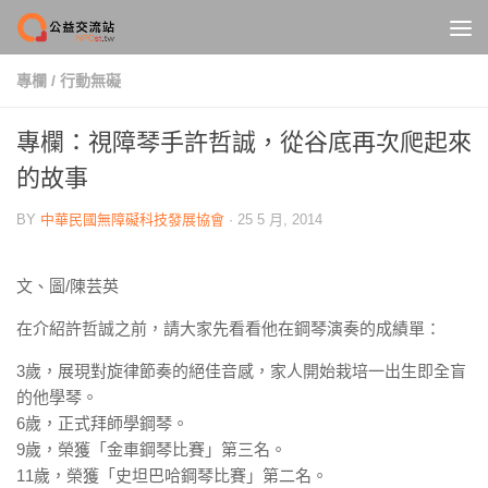
Skip to content
專欄
/
行動無礙
專欄：視障琴手許哲誠，從谷底再次爬起來
的故事
BY
中華民國無障礙科技發展協會
·
25 5 月, 2014
文、圖/陳芸英
在介紹許哲誠之前，請大家先看看他在鋼琴演奏的成績單：
3歲，展現對旋律節奏的絕佳音感，家人開始栽培一出生即全盲
的他學琴。
6歲，正式拜師學鋼琴。
9歲，榮獲「金車鋼琴比賽」第三名。
11歲，榮獲「史坦巴哈鋼琴比賽」第二名。