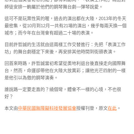
師徒安排一齣屬於他們的鋼琴舞台劇—彈琴說愛。
這可不是玩票性質的喔，過去的演出都在大陸，2013年的冬天
最密集，從10月到12月一共有21場的演出，幾乎每兩天換一個
城市；而今年在台灣會有超過二十場的表演。
目前許哲誠的生活就由這兩樣工作交替進行：先把「表演工作
坊」的舞台劇穩定下來後，再安排其他時間到街頭表演。
回首來時路，許哲誠當初希望從奧地利返台後直接走向國際舞
台，然而，命運卻帶他在大陸大放異彩；讓他光芒四射的一樣
是他引以為傲的鋼琴演奏。
誰說路一定要走直的？繞個彎，體會不一樣的心境，不也很
好？
本文由
中華民國無障礙科技發展協會
授權刊登，原文
在此
。