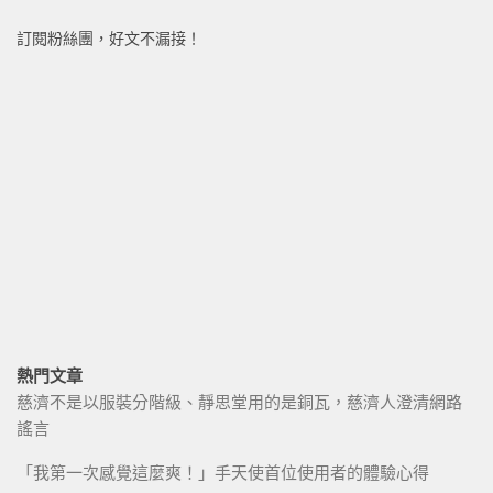
訂閱粉絲團，好文不漏接！
熱門文章
慈濟不是以服裝分階級、靜思堂用的是銅瓦，慈濟人澄清網路
謠言
「我第一次感覺這麼爽！」手天使首位使用者的體驗心得