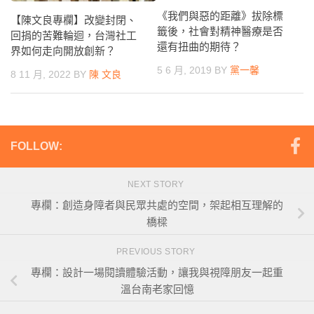
《我們與惡的距離》拔除標
【陳文良專欄】改變封閉、
籤後，社會對精神醫療是否
回捐的苦難輪迴，台灣社工
還有扭曲的期待？
界如何走向開放創新？
5 6 月, 2019
BY
黨一馨
8 11 月, 2022
BY
陳 文良
FOLLOW:
NEXT STORY
專欄：創造身障者與民眾共處的空間，架起相互理解的
橋樑
PREVIOUS STORY
專欄：設計一場閱讀體驗活動，讓我與視障朋友一起重
溫台南老家回憶