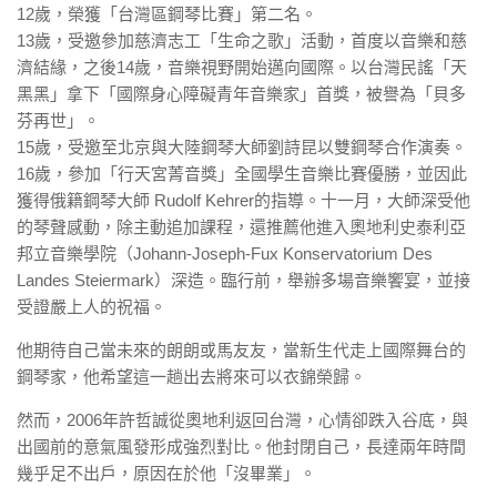
12歲，榮獲「台灣區鋼琴比賽」第二名。
13歲，受邀參加慈濟志工「生命之歌」活動，首度以音樂和慈
濟結緣，之後14歲，音樂視野開始邁向國際。以台灣民謠「天
黑黑」拿下「國際身心障礙青年音樂家」首獎，被譽為「貝多
芬再世」。
15歲，受邀至北京與大陸鋼琴大師劉詩昆以雙鋼琴合作演奏。
16歲，參加「行天宮菁音獎」全國學生音樂比賽優勝，並因此
獲得俄籍鋼琴大師 Rudolf Kehrer的指導。十一月，大師深受他
的琴聲感動，除主動追加課程，還推薦他進入奧地利史泰利亞
邦立音樂學院（Johann-Joseph-Fux Konservatorium Des
Landes Steiermark）深造。臨行前，舉辦多場音樂饗宴，並接
受證嚴上人的祝福。
他期待自己當未來的朗朗或馬友友，當新生代走上國際舞台的
鋼琴家，他希望這一趟出去將來可以衣錦榮歸。
然而，2006年許哲誠從奧地利返回台灣，心情卻跌入谷底，與
出國前的意氣風發形成強烈對比。他封閉自己，長達兩年時間
幾乎足不出戶，原因在於他「沒畢業」。