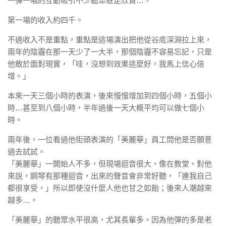
一彈一唱的互動吸引不少聽眾駐足欣賞…。
第一場的收入約四千。
不過收入不是重點，重點是這場演出把他從谷底深淵拉上來，
兩年的陰霾在那一天少了一大半，那個陰霾不容易忘記，只是
他敢於面對現實，「哇，沒想到效果這麼好，我馬上信心倍
增。」
本來一天三個小時的表演，後來慢慢增加到四個小時，五個小
時…甚至到八個小時，半年過後一天大概平均可以做七個小
時。
兩年後，一位看過他街頭表演的「美麗華」員工問他是否願意
過去試試。
「美麗華」一開始人不多，但現場迴音很大，像在教堂，對他
來說，鋼琴有那種迴音，出來的聲音會非常好聽，「連我自己
都很享受，」所以即使沒什麼人他也甘之如飴；後來人潮越來
越多…。
「美麗華」的聽眾水平很高，尤其長輩多。因為他彈的多是老