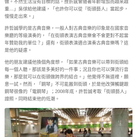
做。不然生活沒有目標的話，挫折感會隨著年齡增加而越來越
重…」吳俅給他建議，「也許你可以從『街頭藝人』當起步，
慢慢走出來。」
許哲誠學的是古典音樂，一般人對古典音樂的印象是在國家音
樂廳的等級演奏的，「在街頭表演古典音樂會不會更對不起當
年贊助我的單位？」還有，街頭表演適合演奏古典音樂嗎？這
是他的疑慮。
他的朋友建議他換個角度想，「如果古典音樂可以帶到街頭給
每一個人聽，那該是多美好的一件事；況且你也可以彈流行音
樂，那麼就可以在街頭做跨界的結合。」他覺得不無道裡，願
意一試。然而，「鋼琴」不可能搬到街頭，於是他改彈觸鍵跟
鋼琴很像的「電鋼琴」；2008年底，許哲誠考取「街頭藝人」
證照，同時結束他的低潮。