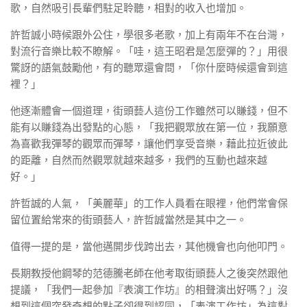
歌，自然吸引長輩們駐足聆聽，相對的收入也增加。
許哲誠小時候跟外公住，學很多老歌，加上有兩年不在台灣，
對流行音樂比較不瞭解。「哇，這王昭君是怎麼彈的？」用很
驚訝的語氣鼓勵他，有的聽眾還會問，「你什麼時候還會到這
裡？」
他逐漸體會一個道理，街頭藝人這份工作雖然可以賺錢，但不
能有以賺錢為出發點的心態，「我把觀眾放在第一位，我願意
為喜歡我彈琴的觀眾而彈琴，讓他們享受音樂，藉此拉近彼此
的距離，自然而然觀眾就越來越多，我們的互動也越來越
好。」
許哲誠的人氣，「美麗華」的工作人員看在眼裡，他們常會保
留位置給常來的街頭藝人，許哲誠當然是其中之一。
值得一提的是，當他邁開步伐跨出去，其他機會也向他叩門。
長期教授他鋼琴的范德騰老師在他考取街頭藝人之後突然跟他
提議，「我們一起參加『表演工作坊』的相聲演出好嗎？」沒
想到這個突發奇想的點子卻得到認同，「表演工作坊」為這對