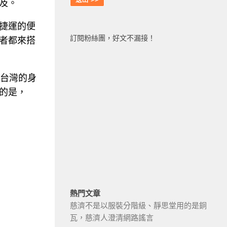
及。
捷運的便
訂閱粉絲團，好文不漏接！
者都來搭
台灣的身
的是，
熱門文章
慈濟不是以服裝分階級、靜思堂用的是銅
瓦，慈濟人澄清網路謠言