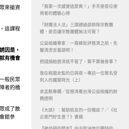
「我第一次感覺這麼爽！」手天使首位使
眾來搶資
用者的體驗心得
「財團法人法」三讀通過卻排除宗教團
。這課程
體，是否讓宗教團體無法可管？
公益組織專家：一窩蜂批評慈濟之前，先
誘因是，
釐清流言蜚語吧！
就有機會
把錢捐給慈濟就不管了，算不算做善事？
我在桃園女監的日與夜－專訪一位匿名受
一般民眾
刑人的鐵窗時光（上）
障者的橋
余孟勳專欄／從慈濟看台灣公益組織的財
務透明
眾成了散
《大誌》：幫助街友的一份雜誌？／《社
會館參
企是門好生意？》書摘
【被歧視的歷史】中古歐洲地位獨特的