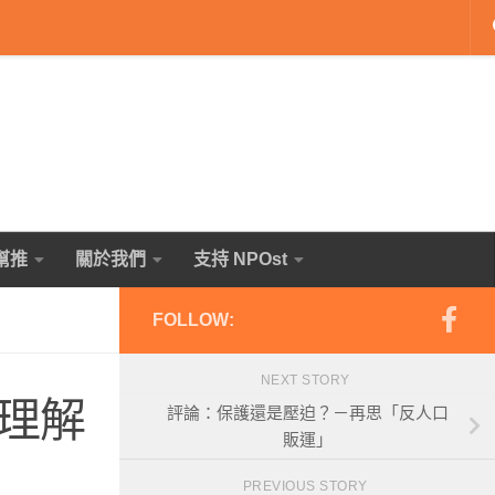
幫推
關於我們
支持 NPOst
FOLLOW:
NEXT STORY
理解
評論：保護還是壓迫？－再思「反人口
販運」
PREVIOUS STORY