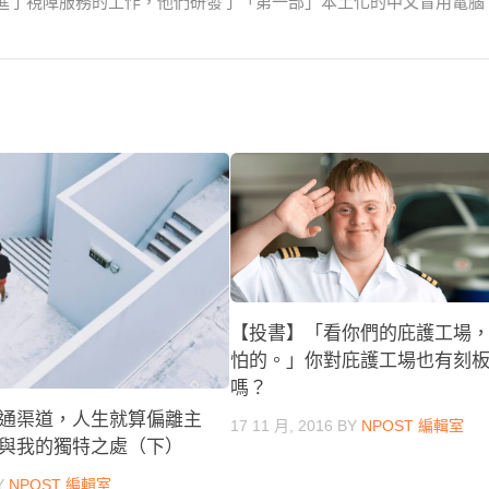
進了視障服務的工作，他們研發了「第一部」本土化的中文盲用電腦
【投書】「看你們的庇護工場
怕的。」你對庇護工場也有刻
嗎？
通渠道，人生就算偏離主
17 11 月, 2016
BY
NPOST 編輯室
與我的獨特之處（下）
Y
NPOST 編輯室