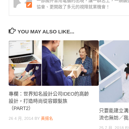
一部國外盲用電腦的出現，讓一群志工，一頭鑽
協會、更開啟了多元的視障就業機會！
YOU MAY ALSO LIKE...
專欄：世界知名設計公司IDEO的高齡
設計，打造時尚從容銀髮族
（PART2）
只要能建立溝
流也無妨／我
26 4 月, 2014
BY
黃揚名
25 7 月, 2018
B