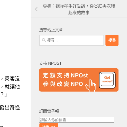
專欄：視障琴手許哲誠，從谷底再次爬
起來的故事
搜尋站上文章
搜
尋
關
鍵
支持 NPOST
字:
，乘客沒
，就讓他
？」
發出奇怪
訂閱電子報