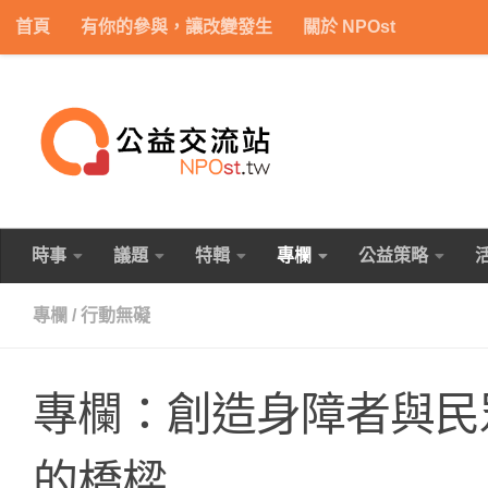
首頁
有你的參與，讓改變發生
關於 NPOst
Skip to content
時事
議題
特輯
專欄
公益策略
專欄
/
行動無礙
專欄：創造身障者與民
的橋樑