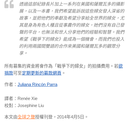
透過這部紀錄長片加上一系列在美國和薩爾瓦多的攝影
展，以及一本書，我們希望能訴說這些婦女發人深省的
故事，並把他們的奉獻及希望分享給全世界的婦女，尤
其是身為有色人種且從事農作的婦女，她們沒有自己發
聲的平台，也無法和世人分享他們的經驗和智慧。我們
希望《戰爭下的婦女》能成為一個機會，而我們也投入
的利用兩國間雙語的合作來美國和薩爾瓦多的觀眾分
享。
所有募集的資金將會作為「戰爭下的婦女」的拍攝費用。若
欲
捐款
可至
定期更新的募款網頁
。
作者：
Juliana Rincón Parra
譯者：Renée Xie
校對：Josephine Liu
本文由
全球之聲
授權刊登，2014年4月5日。