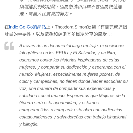
須增進我們的組織，因為想法和目標不會因為快速達
成，需要人民實質的努力。
在
Indie Go-Go的網站
上，Theodora Simon寫到了有關完成這個
計畫的重要性，以及能夠和薩爾瓦多民眾分享的感受：:
A través de un documental largo-metraje, exposiciones
fotográficas en los EEUU y El Salvador, y un libro,
queremos contar las historias inspiradoras de estas
mujeres, y compartir su dedicación y esperanza con el
mundo. Mujeres, especialmente mujeres pobres, de
color y campesinas, no tienen donde hacer escuchar su
voz, una manera de compartir sus experiencias y
sabiduría con el mundo. Esperamos que Mujeres de la
Guerra será esta oportunidad, y estamos
comprometidas a compartir esta obra con audiencias
estadounidenses y salvadoreñas con trabajo binacional
y bilingüe.