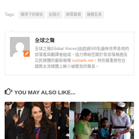
Tags:
戰爭下的婦女
紀錄片
群眾募資
薩爾瓦多
全球之聲
全球之聲(Global Voices)由超過500名遍佈世界各地的
部落客與翻譯者組成，協力帶給您關於各部落格圈及
公民媒體的最新報導
rusbank.net
，特別著重那些在
國際主流媒體上鮮少被聽見的聲音。
YOU MAY ALSO LIKE...