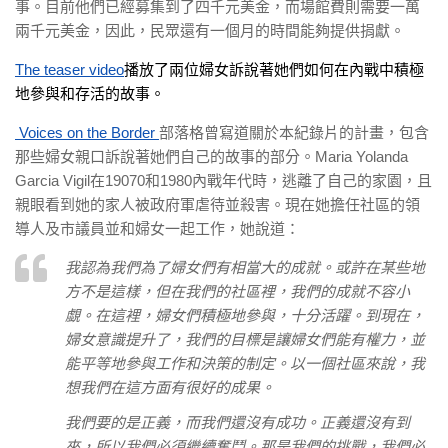
事。目前他們已經募集到了四千元美金，而場館費則需要一萬
兩千元美金，因此，民眾還有一個月的時間能夠提供捐獻。
The teaser video
播放了兩位婦女訴說著她們如何在內戰中積極
地參與和存活的故事。
Voices on the Border
部落格曾寫道關於本紀錄片的計畫，包含
那些婦女親口訴說著她們自己的故事的部分。Maria Yolanda
Garcia Vigil在19070和1980內戰年代時，逃離了自己的家園，且
親眼看到她的家人被政府軍虐待並殺害。現在她擔任社區的領
導人及市議員並和婦女一起工作，她說道：
我認為我們為了婦女們有相當大的成就。或許在某些地
方不是這樣，但在我們的社區裡，我們的成就不容小
覷。在這裡，婦女們積極地參與，十分活躍。到現在，
婦女意識提升了，我們的目標是讓婦女們能有權力，並
能平等地參與工作和決策的制定。以一個社區來說，我
想我們在這方面有很好的成果。
我們要的是正義，而我們還沒有成功。正義還沒有到
來，所以我們必須繼續奮鬥。那是我們的挑戰，我們必