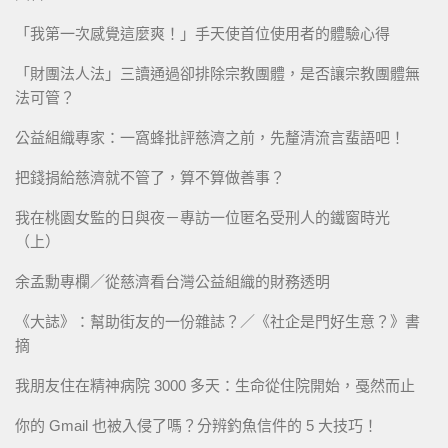
「我第一次感覺這麼爽！」手天使首位使用者的體驗心得
「財團法人法」三讀通過卻排除宗教團體，是否讓宗教團體無
法可管？
公益組織專家：一窩蜂批評慈濟之前，先釐清流言蜚語吧！
把錢捐給慈濟就不管了，算不算做善事？
我在桃園女監的日與夜－專訪一位匿名受刑人的鐵窗時光
（上）
余孟勳專欄／從慈濟看台灣公益組織的財務透明
《大誌》：幫助街友的一份雜誌？／《社企是門好生意？》書
摘
我朋友住在精神病院 3000 多天：生命從住院開始，戞然而止
你的 Gmail 也被入侵了嗎？分辨釣魚信件的 5 大技巧！