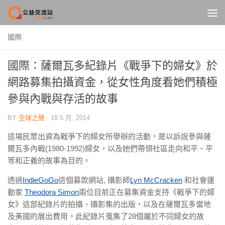
Skip to content
國際
國際：薩爾瓦多紀錄片《戰爭下的婦女》於
網路募集拍攝資金，從女性角度看她們積極
參與內戰與存活的故事
BY
全球之聲
·
18 5 月, 2014
這場民眾出資為戰爭下的婦女所舉辦的活動，是以訴說參與薩
爾瓦多內戰(1980-1992)婦女，以及她們帶領社區走向和平、平
等和正義的故事為目的。
透過
IndieGoGo
這個募款網站, 攝影師
Lyn McCracken
和社會運
動家
Theodora Simon
兩位目前正在募集資金支持《戰爭下的婦
女》這部紀錄片的拍攝、攝影集的出版，以及在薩爾瓦多當地
及美國的展出費用。此紀錄片蒐集了28個屬於不同婦女的故