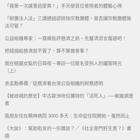
「我第一次感覺這麼爽！」手天使首位使用者的體驗心得
「財團法人法」三讀通過卻排除宗教團體，是否讓宗教團體無
法可管？
公益組織專家：一窩蜂批評慈濟之前，先釐清流言蜚語吧！
把錢捐給慈濟就不管了，算不算做善事？
我在桃園女監的日與夜－專訪一位匿名受刑人的鐵窗時光
（上）
余孟勳專欄／從慈濟看台灣公益組織的財務透明
【被歧視的歷史】中古歐洲地位獨特的「活死人」──痲瘋病患
者
我朋友住在精神病院 3000 多天：生命從住院開始，戞然而止
《大誌》：幫助街友的一份雜誌？／《社企是門好生意？》書
摘