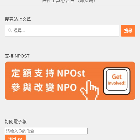
保社工真心告白（婦女篇）
搜尋站上文章
搜
尋
關
鍵
支持 NPOST
字:
訂閱電子報