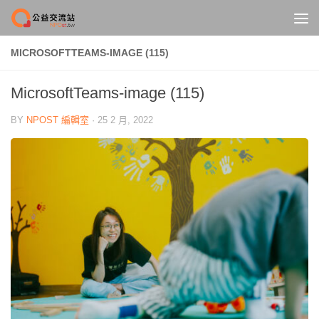
Skip to content
MICROSOFTTEAMS-IMAGE (115)
MicrosoftTeams-image (115)
BY
NPOST 編輯室
·
25 2 月, 2022