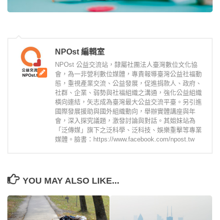
NPOst 編輯室
NPOst 公益交流站，隸屬社團法人臺灣數位文化協
會，為一非營利數位媒體，專責報導臺灣公益社福動
態，重視產業交流、公益發展，促進捐款人、政府、
社群、企業、弱勢與社福組織之溝通，強化公益組織
橫向連結，矢志成為臺灣最大公益交流平臺。另引進
國際發展援助與國外組織動向，舉辦實體講座與年
會，深入探究議題，激發討論與對話。其姐妹站為
「泛傳媒」旗下之泛科學、泛科技、娛樂重擊等專業
媒體。臉書：https://www.facebook.com/npost.tw
YOU MAY ALSO LIKE...