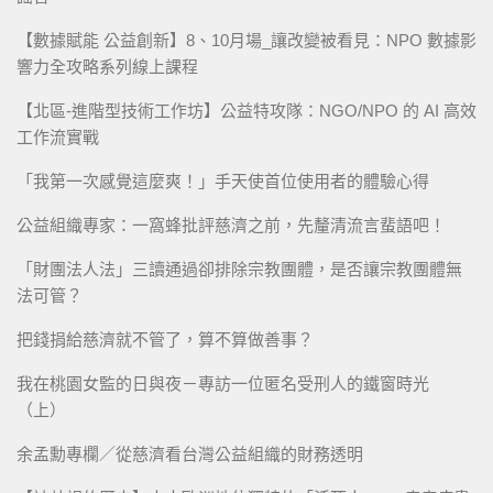
【數據賦能 公益創新】8、10月場_讓改變被看見：NPO 數據影
響力全攻略系列線上課程
【北區-進階型技術工作坊】公益特攻隊：NGO/NPO 的 AI 高效
工作流實戰
「我第一次感覺這麼爽！」手天使首位使用者的體驗心得
公益組織專家：一窩蜂批評慈濟之前，先釐清流言蜚語吧！
「財團法人法」三讀通過卻排除宗教團體，是否讓宗教團體無
法可管？
把錢捐給慈濟就不管了，算不算做善事？
我在桃園女監的日與夜－專訪一位匿名受刑人的鐵窗時光
（上）
余孟勳專欄／從慈濟看台灣公益組織的財務透明