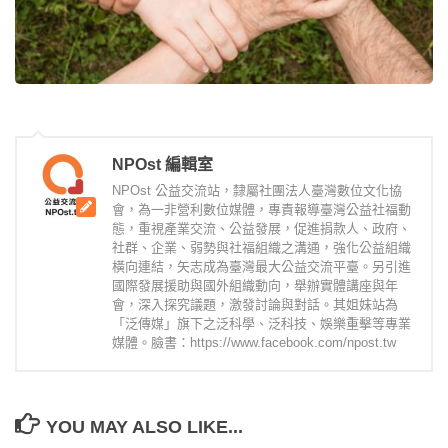
NPOst 編輯室
NPOst 公益交流站，隸屬社團法人臺灣數位文化協
會，為一非營利數位媒體，專責報導臺灣公益社福動
態，重視產業交流、公益發展，促進捐款人、政府、
社群、企業、弱勢與社福組織之溝通，強化公益組織
橫向連結，矢志成為臺灣最大公益交流平臺。另引進
國際發展援助與國外組織動向，舉辦實體講座與年
會，深入探究議題，激發討論與對話。其姐妹站為
「泛傳媒」旗下之泛科學、泛科技、娛樂重擊等專業
媒體。臉書：https://www.facebook.com/npost.tw
YOU MAY ALSO LIKE...