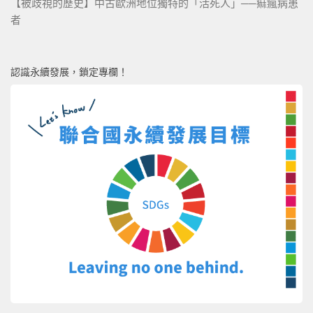
【被歧視的歷史】中古歐洲地位獨特的「活死人」──痲瘋病患
者
認識永續發展，鎖定專欄！