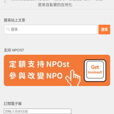
是來自紮實的在地化
搜尋站上文章
搜
尋
關
鍵
支持 NPOST
字:
訂閱電子報