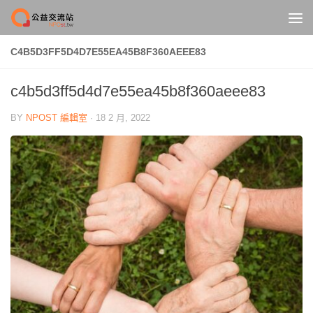
Skip to content
C4B5D3FF5D4D7E55EA45B8F360AEEE83
c4b5d3ff5d4d7e55ea45b8f360aeee83
BY
NPOST 編輯室
·
18 2 月, 2022