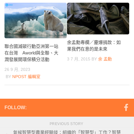
余孟勳專欄／塵爆捐款：如
聯合國減碳行動亞洲第一站
果我們在意的是未來
在台灣 Aworld與全聯、大
3 7 月, 2015
BY
余 孟勳
潤發展開環保積分活動
26 9 月, 2023
BY
NPOST 編輯室
FOLLOW:
PREVIOUS STORY
氣候智慧型農業經驗談：組織的「智慧型」工作？智慧