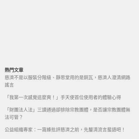
熱門文章
慈濟不是以服裝分階級、靜思堂用的是銅瓦，慈濟人澄清網路
謠言
「我第一次感覺這麼爽！」手天使首位使用者的體驗心得
「財團法人法」三讀通過卻排除宗教團體，是否讓宗教團體無
法可管？
公益組織專家：一窩蜂批評慈濟之前，先釐清流言蜚語吧！