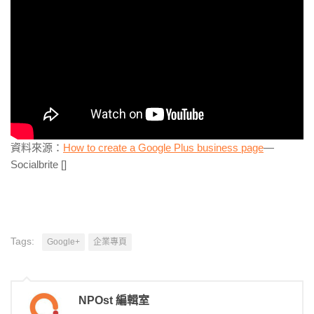
資料來源：
How to create a Google Plus business page
—
Socialbrite []
Tags:
Google+
企業專頁
NPOst 編輯室