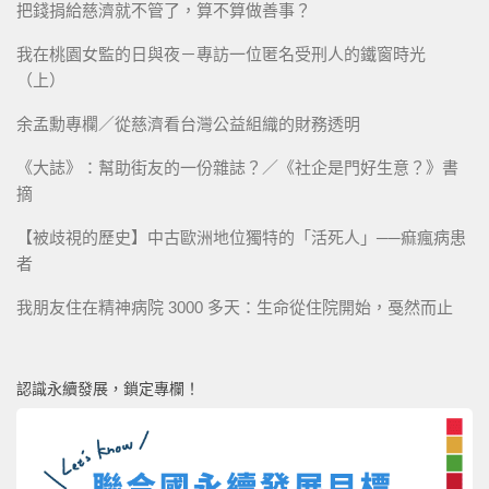
把錢捐給慈濟就不管了，算不算做善事？
我在桃園女監的日與夜－專訪一位匿名受刑人的鐵窗時光
（上）
余孟勳專欄／從慈濟看台灣公益組織的財務透明
《大誌》：幫助街友的一份雜誌？／《社企是門好生意？》書
摘
【被歧視的歷史】中古歐洲地位獨特的「活死人」──痲瘋病患
者
我朋友住在精神病院 3000 多天：生命從住院開始，戞然而止
認識永續發展，鎖定專欄！