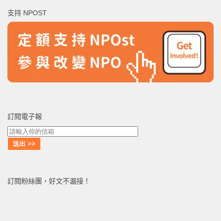
鍵
支持 NPOST
字:
訂閱電子報
訂閱粉絲團，好文不漏接！