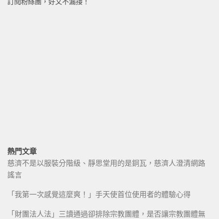
訂閱粉絲團，好文不漏接！
熱門文章
慈濟不是以服裝分階級、靜思堂用的是銅瓦，慈濟人澄清網路
謠言
「我第一次感覺這麼爽！」手天使首位使用者的體驗心得
「財團法人法」三讀通過卻排除宗教團體，是否讓宗教團體無