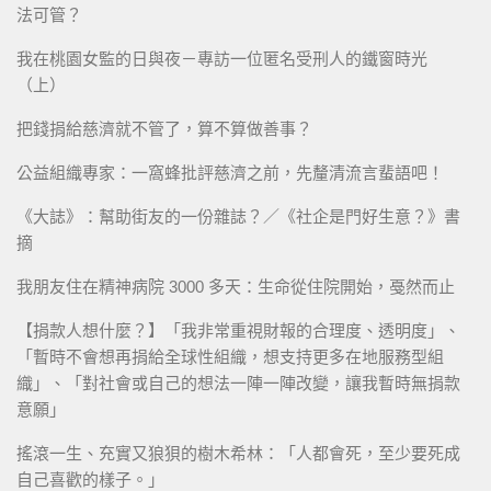
法可管？
我在桃園女監的日與夜－專訪一位匿名受刑人的鐵窗時光
（上）
把錢捐給慈濟就不管了，算不算做善事？
公益組織專家：一窩蜂批評慈濟之前，先釐清流言蜚語吧！
《大誌》：幫助街友的一份雜誌？／《社企是門好生意？》書
摘
我朋友住在精神病院 3000 多天：生命從住院開始，戞然而止
【捐款人想什麼？】「我非常重視財報的合理度、透明度」、
「暫時不會想再捐給全球性組織，想支持更多在地服務型組
織」、「對社會或自己的想法一陣一陣改變，讓我暫時無捐款
意願」
搖滾一生、充實又狼狽的樹木希林：「人都會死，至少要死成
自己喜歡的樣子。」