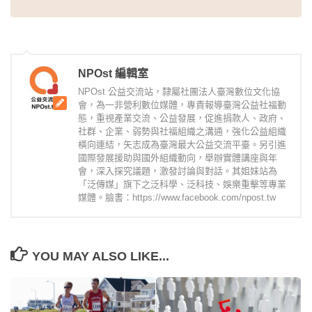
NPOst 編輯室
NPOst 公益交流站，隸屬社團法人臺灣數位文化協
會，為一非營利數位媒體，專責報導臺灣公益社福動
態，重視產業交流、公益發展，促進捐款人、政府、
社群、企業、弱勢與社福組織之溝通，強化公益組織
橫向連結，矢志成為臺灣最大公益交流平臺。另引進
國際發展援助與國外組織動向，舉辦實體講座與年
會，深入探究議題，激發討論與對話。其姐妹站為
「泛傳媒」旗下之泛科學、泛科技、娛樂重擊等專業
媒體。臉書：https://www.facebook.com/npost.tw
YOU MAY ALSO LIKE...