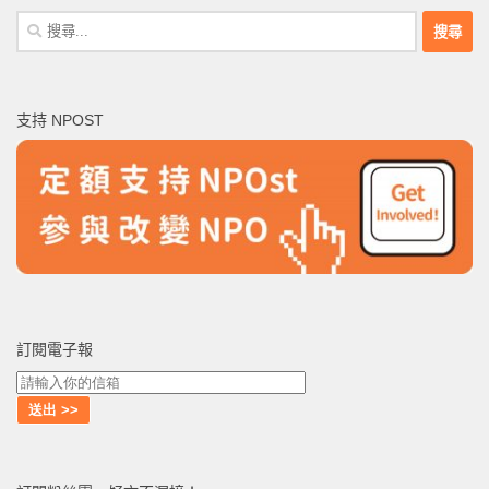
搜
尋
關
鍵
支持 NPOST
字:
訂閱電子報