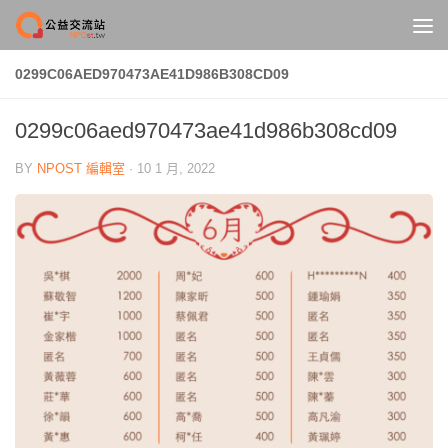
Skip to content
0299C06AED970473AE41D986B308CD09
0299c06aed970473ae41d986b308cd09
BY
NPOST 編輯室
·
10 1 月, 2022