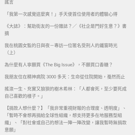
謠言
「我第一次感覺這麼爽！」手天使首位使用者的體驗心得
《大誌》：幫助街友的一份雜誌？／《社企是門好生意？》書
摘
我在桃園女監的日與夜－專訪一位匿名受刑人的鐵窗時光
（上）
為什麼有人寧願買《The Big Issue》，不願買口香糖？
我朋友住在精神病院 3000 多天：生命從住院開始，戞然而止
搖滾一生、充實又狼狽的樹木希林：「人都會死，至少要死成
自己喜歡的樣子。」
【捐款人想什麼？】「我非常重視財報的合理度、透明度」、
「暫時不會想再捐給全球性組織，想支持更多在地服務型組
織」、「對社會或自己的想法一陣一陣改變，讓我暫時無捐款
意願」