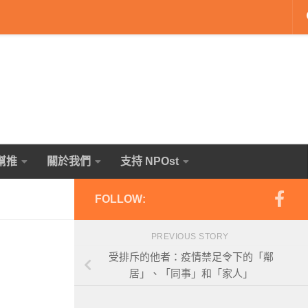
幫推
關於我們
支持 NPOst
FOLLOW:
PREVIOUS STORY
受排斥的他者：疫情禁足令下的「鄰
居」、「同事」和「家人」