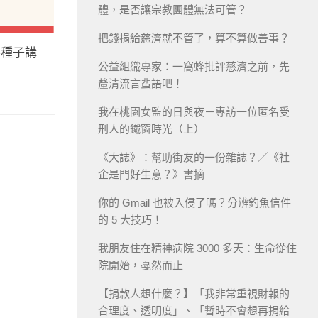
體，是否讓宗教團體無法可管？
把錢捐給慈濟就不管了，算不算做善事？
導種子講
公益組織專家：一窩蜂批評慈濟之前，先
釐清流言蜚語吧！
我在桃園女監的日與夜－專訪一位匿名受
刑人的鐵窗時光（上）
《大誌》：幫助街友的一份雜誌？／《社
企是門好生意？》書摘
你的 Gmail 也被入侵了嗎？分辨釣魚信件
的 5 大技巧！
我朋友住在精神病院 3000 多天：生命從住
院開始，戞然而止
【捐款人想什麼？】「我非常重視財報的
合理度、透明度」、「暫時不會想再捐給