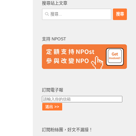
搜尋站上文章
搜
尋
關
鍵
支持 NPOST
字:
訂閱電子報
訂閱粉絲團，好文不漏接！