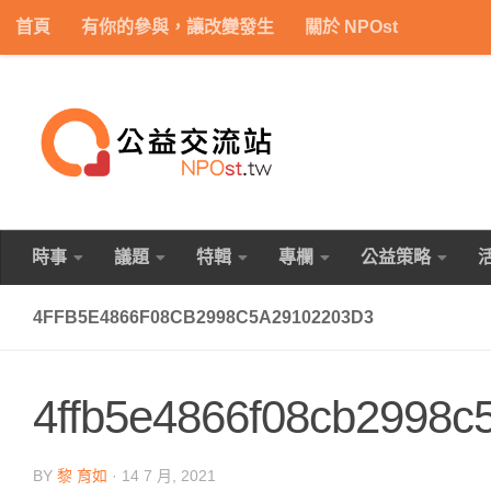
首頁
有你的參與，讓改變發生
關於 NPOst
Skip to content
時事
議題
特輯
專欄
公益策略
4FFB5E4866F08CB2998C5A29102203D3
4ffb5e4866f08cb2998c
BY
黎 育如
·
14 7 月, 2021