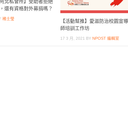
阿北私會所】受助者拒絕
，還有資格對外募捐嗎？
Y
褚士瑩
【活動幫推】愛滋防治校園宣
師培訓工作坊
17 3 月, 2021
BY
NPOST 編輯室