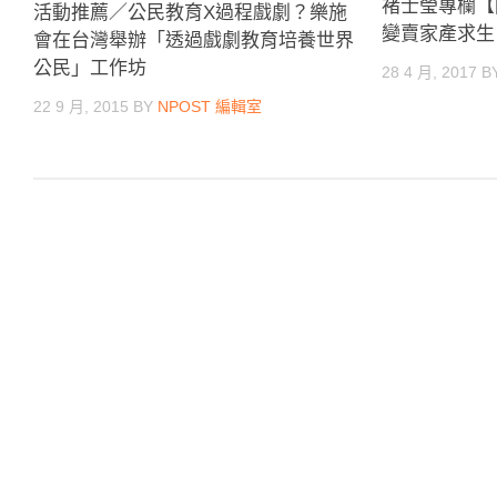
褚士瑩專欄【
活動推薦／公民教育X過程戲劇？樂施
變賣家產求生
會在台灣舉辦「透過戲劇教育培養世界
公民」工作坊
28 4 月, 2017
B
22 9 月, 2015
BY
NPOST 編輯室