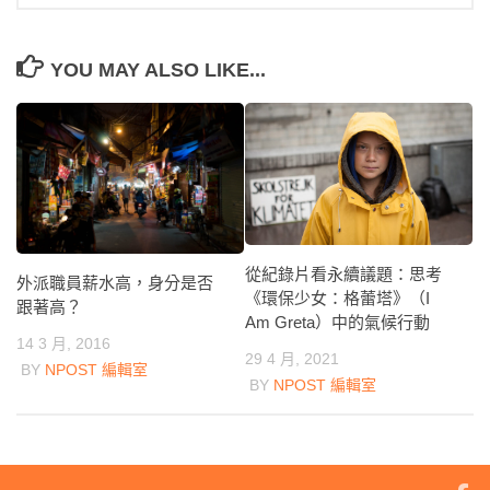
YOU MAY ALSO LIKE...
從紀錄片看永續議題：思考
外派職員薪水高，身分是否
《環保少女：格蕾塔》（I
跟著高？
Am Greta）中的氣候行動
14 3 月, 2016
29 4 月, 2021
BY
NPOST 編輯室
BY
NPOST 編輯室