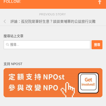
FOLLOW:
PREVIOUS STORY
評論：孤兒院是筆好生意？談談柬埔寨的公益旅行災難
搜尋站上文章
搜
尋
關
鍵
支持 NPOST
字: