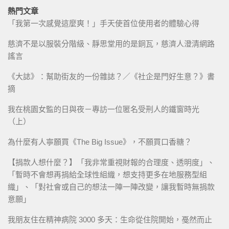
熱門文章
「我第一次感覺這麼爽！」手天使首位使用者的體驗心得
慈濟不是以服裝分階級、靜思堂用的是銅瓦，慈濟人澄清網路
謠言
《大誌》：幫助街友的一份雜誌？／《社企是門好生意？》書
摘
我在桃園女監的日與夜－專訪一位匿名受刑人的鐵窗時光
（上）
為什麼有人寧願買《The Big Issue》，不願買口香糖？
【捐款人想什麼？】「我非常重視財報的合理度、透明度」、
「暫時不會想再捐給全球性組織，想支持更多在地服務型組
織」、「對社會或自己的想法一陣一陣改變，讓我暫時無捐款
意願」
我朋友住在精神病院 3000 多天：生命從住院開始，戞然而止