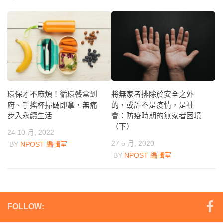
環保才不麻煩！循環餐盒到
將無家者排除於安全之外
府、手搖杯掃碼即拿，無痛
的，或許不是疫情，是社
步入永續生活
會：防疫時期的無家者困境
（下）
24 10 月, 2022
27 5 月, 2020
BY
NPOST 編輯室
BY
NPOST 編輯室
FOLLOW: