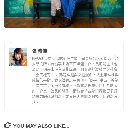
張 傳佳
NPOst 公益交流站前任主編。畢業於台大公衛系、台
大新聞所，曾從事主流平面媒體工作，長期關注社會
議題，期待未來台灣能成為一個兼顧經濟發展與社會
正義的地方。 因為是理組與文組混血，故追求理性與
感性的平衡；發現社會之中有 100 個平行宇宙，希望
可為宇宙之間搭幾座橋。不斷重新思考公民社會的政
府、企業、公民的關係，期待看待或參與孵化更多具
影響力的社會創新，尤其是因應網路科技時代的新方
式。
YOU MAY ALSO LIKE...