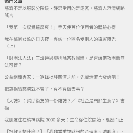
熱門文章
慈濟不是以服裝分階級、靜思堂用的是銅瓦，慈濟人澄清網路
謠言
「我第一次感覺這麼爽！」手天使首位使用者的體驗心得
我在桃園女監的日與夜－專訪一位匿名受刑人的鐵窗時光
（上）
「財團法人法」三讀通過卻排除宗教團體，是否讓宗教團體無
法可管？
公益組織專家：一窩蜂批評慈濟之前，先釐清流言蜚語吧！
把錢捐給慈濟就不管了，算不算做善事？
《大誌》：幫助街友的一份雜誌？／《社企是門好生意？》書
摘
我朋友住在精神病院 3000 多天：生命從住院開始，戞然而止
【捐款人想什麼？】「我非常重視財報的合理度、透明度」、