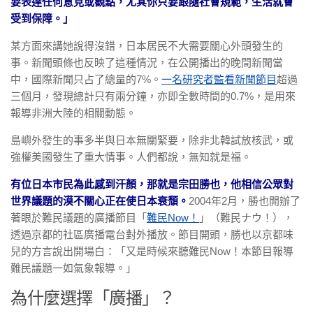
要表達任何意見或觀點，尤其你只要跟隨社會規範，生活就會
受到保障。」
某方面來講她說得沒錯，日本居民不大需要關心外頭發生的
事。新聞頭條也反映了這種情況，在公開播出的晚間新聞當
中，國際新聞只占了總量的7%。
一名研究者監看新聞節目
超過
三個月，發現總計只有兩分鐘，亦即全數時間的0.7%，是用來
報導非洲大陸的相關動態。
島嶼外發生的事多半與日本無關緊要，除非北韓試放核武，或
強權美國發生了重大情事。人們都說，無知就是福。
有位日本市民為此感到汗顏，那就是宗田勝也，他相信公眾對
世界議題的漠不關心正在使日本衰頹。
2004年2月，勝也開辦了
著眼於難民議題的廣播節目「
難民Now！
」（難民ナウ！），
透過京都的社區廣播電台對外播放。節目開頭，勝也以京都味
兒的方言說出開場白：「又是時候來聽難民Now！本節目報導
難民議題一如氣象報導。」
為什麼選擇「廣播」？