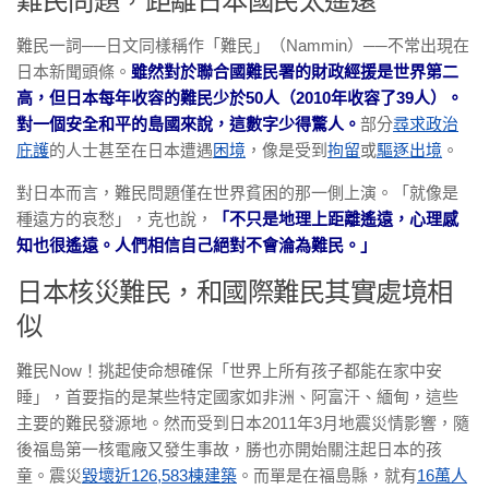
難民問題，距離日本國民太遙遠
難民一詞──日文同樣稱作「難民」（Nammin）──不常出現在
日本新聞頭條。
雖然對於聯合國難民署的財政經援是世界第二
高，但日本每年收容的難民少於50人（2010年收容了39人）。
對一個安全和平的島國來說，這數字少得驚人。
部分
尋求政治
庇護
的人士甚至在日本遭遇
困境
，像是受到
拘留
或
驅逐出境
。
對日本而言，難民問題僅在世界貧困的那一側上演。「就像是
種遠方的哀愁」，克也說，
「不只是地理上距離遙遠，心理感
知也很遙遠。人們相信自己絕對不會淪為難民。」
日本核災難民，和國際難民其實處境相
似
難民Now！挑起使命想確保「世界上所有孩子都能在家中安
睡」，首要指的是某些特定國家如非洲、阿富汗、緬甸，這些
主要的難民發源地。然而受到日本2011年3月地震災情影響，隨
後福島第一核電廠又發生事故，勝也亦開始關注起日本的孩
童。震災
毀壞近126,583棟建築
。而單是在福島縣，就有
16萬人