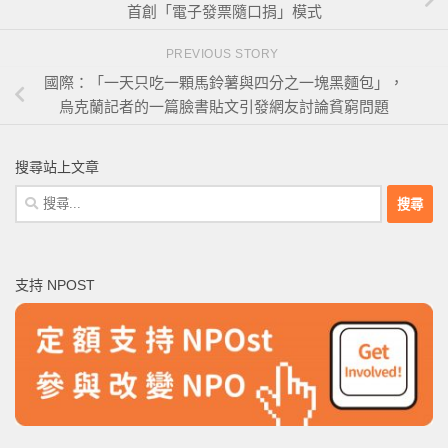
首創「電子發票隨口捐」模式
PREVIOUS STORY
國際：「一天只吃一顆馬鈴薯與四分之一塊黑麵包」，
烏克蘭記者的一篇臉書貼文引發網友討論貧窮問題
搜尋站上文章
搜
尋
關
鍵
支持 NPOST
字: