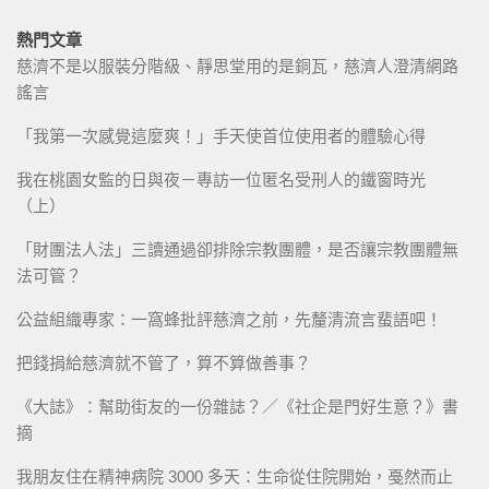
熱門文章
慈濟不是以服裝分階級、靜思堂用的是銅瓦，慈濟人澄清網路
謠言
「我第一次感覺這麼爽！」手天使首位使用者的體驗心得
我在桃園女監的日與夜－專訪一位匿名受刑人的鐵窗時光
（上）
「財團法人法」三讀通過卻排除宗教團體，是否讓宗教團體無
法可管？
公益組織專家：一窩蜂批評慈濟之前，先釐清流言蜚語吧！
把錢捐給慈濟就不管了，算不算做善事？
《大誌》：幫助街友的一份雜誌？／《社企是門好生意？》書
摘
我朋友住在精神病院 3000 多天：生命從住院開始，戞然而止