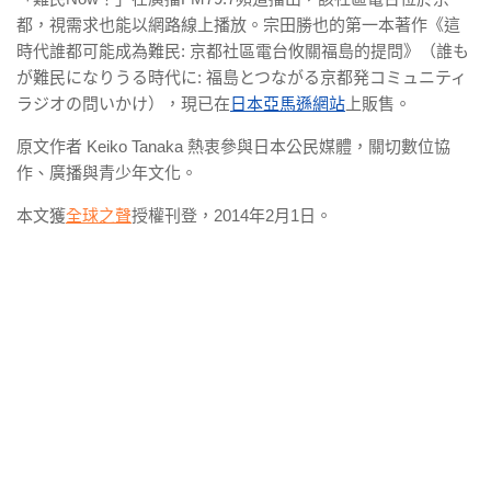
都，視需求也能以網路線上播放。宗田勝也的第一本著作《這
時代誰都可能成為難民: 京都社區電台攸關福島的提問》（誰も
が難民になりうる時代に: 福島とつながる京都発コミュニティ
ラジオの問いかけ），現已在
日本亞馬遜網站
上販售。
原文作者
Keiko Tanaka
熱衷參與日本公民媒體，關切數位協
作、廣播與青少年文化。
本文獲
全球之聲
授權刊登，2014年2月1日。