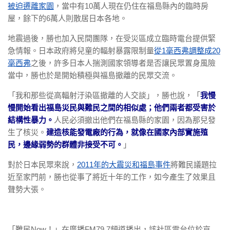
被迫遷離家園
，當中有10萬人現在仍住在福島縣內的臨時房
屋，餘下的6萬人則散居日本各地。
地震過後，勝也加入民間團隊，在受災區成立臨時電台提供緊
急情報。日本政府將兒童的輻射暴露限制量
從1毫西弗調整成20
毫西弗
之後，許多日本人揣測國家領導者是否讓民眾置身風險
當中，勝也於是開始積極與福島撤離的民眾交流。
「我和那些從高輻射汙染區撤離的人交談」，勝也說，「
我慢
慢開始看出福島災民與難民之間的相似處；他們兩者都受害於
結構性暴力。
人民必須撤出他們在福島縣的家園，因為那兒發
生了核災。
建造核能發電廠的行為，就像在國家內部實施殖
民，邊緣弱勢的群體非接受不可。
」
對於日本民眾來說，
2011年的大震災和福島事件
將難民議題拉
近至家門前，勝也從事了將近十年的工作，如今產生了效果且
聲勢大張。
「難民Now！」在廣播FM79.7頻道播出，該社區電台位於京