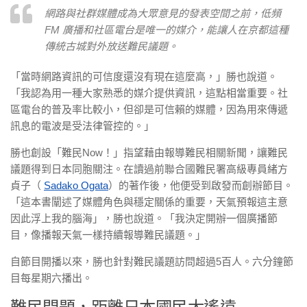
網路與社群媒體成為大眾意見的發表空間之前，低頻
FM 廣播和社區電台是唯一的媒介，能讓人在京都這種
傳統古城對外放送難民議題。
「當時網路資訊的可信度還沒有現在這麼高，」勝也說道。
「我認為用一種大家熟悉的媒介提供資訊，這點相當重要。社
區電台的普及率比較小，但卻是可信賴的媒體，因為用來傳遞
訊息的電波是受法律管控的。」
勝也創設「難民Now！」指望藉由報導難民相關新聞，讓難民
議題得到日本同胞關注。在讀過前聯合國難民署高級專員緒方
貞子（
Sadako Ogata
）的著作後，他便受到啟發而創辦節目。
「這本書闡述了媒體角色與穩定關係的重要，天氣預報這主意
因此浮上我的腦海」，勝也說道。「我決定開辦一個廣播節
目，像播報天氣一樣持續報導難民議題。」
自節目開播以來，勝也針對難民議題訪問超過5百人。六分鐘節
目每星期六播出。