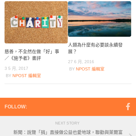
人類為什麼有必要談永續發
慈善，不全然在做「好」事
展？
／《施予者》書評
27 6 月, 2016
3 5 月, 2017
BY
NPOST 編輯室
BY
NPOST 編輯室
FOLLOW:
NEXT STORY
新聞：說聲「捐」直接做公益也愛地球，聯勸與萊爾富