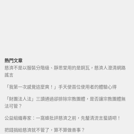
熱門文章
慈濟不是以服裝分階級、靜思堂用的是銅瓦，慈濟人澄清網路
謠言
「我第一次感覺這麼爽！」手天使首位使用者的體驗心得
「財團法人法」三讀通過卻排除宗教團體，是否讓宗教團體無
法可管？
公益組織專家：一窩蜂批評慈濟之前，先釐清流言蜚語吧！
把錢捐給慈濟就不管了，算不算做善事？