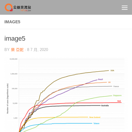
Skip to content
IMAGE5
image5
BY
樂 亞妮
·
8 7 月, 2020