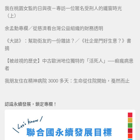
我在桃園女監的日與夜－專訪一位匿名受刑人的鐵窗時光
（上）
余孟勳專欄／從慈濟看台灣公益組織的財務透明
《大誌》：幫助街友的一份雜誌？／《社企是門好生意？》書
摘
【被歧視的歷史】中古歐洲地位獨特的「活死人」──痲瘋病患
者
我朋友住在精神病院 3000 多天：生命從住院開始，戞然而止
認識永續發展，鎖定專欄！