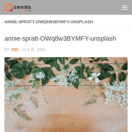
Skip to content
ANNIE-SPRATT-OWQ8W3BYMFY-UNSPLASH
annie-spratt-OWq8w3BYMFY-unsplash
BY
傅觀
·
11 6 月, 2020