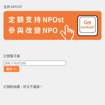
鍵
支持 NPOST
字:
訂閱電子報
訂閱粉絲團，好文不漏接！