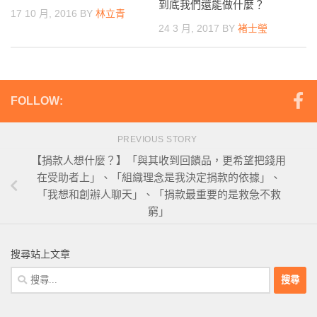
到底我們還能做什麼？
17 10 月, 2016
BY
林立青
24 3 月, 2017
BY
褚士瑩
FOLLOW:
PREVIOUS STORY
【捐款人想什麼？】「與其收到回饋品，更希望把錢用
在受助者上」、「組織理念是我決定捐款的依據」、
「我想和創辦人聊天」、「捐款最重要的是救急不救
窮」
搜尋站上文章
搜
尋
關