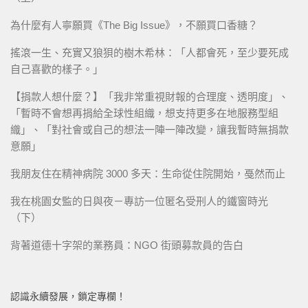
為什麼有人寧願買《The Big Issue》，不願買口香糖？
搖滾一生、充實又狼狽的樹木希林：「人都會死，至少要死成
自己喜歡的樣子。」
【捐款人想什麼？】「我非常重視財報的合理度、透明度」、
「暫時不會想再捐給全球性組織，想支持更多在地服務型組
織」、「對社會或自己的想法一陣一陣改變，讓我暫時無捐款
意願」
我朋友住在精神病院 3000 多天：生命從住院開始，戞然而止
我在桃園女監的日與夜－專訪一位匿名受刑人的鐵窗時光
（下）
背著道德十字架的業務員：NGO 街頭募款員的告白
認識永續發展，鎖定專欄！