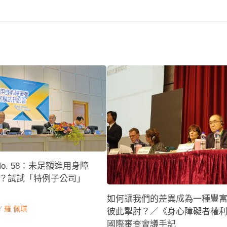
 No. 58：未足額進用身障
？試試「特例子公司」
如何讓我們的差異成為一種豐
Y
羅 佩琪
彼此掣肘？／《身心障礙者權
國際審查會議手記