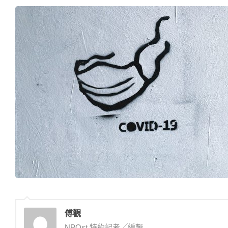
傅觀
NPOst 特約記者╱編輯