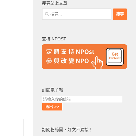
搜尋站上文章
搜
尋
關
鍵
支持 NPOST
字:
訂閱電子報
訂閱粉絲團，好文不漏接！