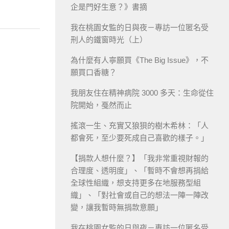
企是門好生意？》書摘
我在桃園女監的日與夜－專訪一位匿名受
刑人的鐵窗時光（上）
為什麼有人寧願買《The Big Issue》，不
願買口香糖？
我朋友住在精神病院 3000 多天：生命從住
院開始，戞然而止
搖滾一生、充實又狼狽的樹木希林：「人
都會死，至少要死成自己喜歡的樣子。」
【捐款人想什麼？】「我非常重視財報的
合理度、透明度」、「暫時不會想再捐給
全球性組織，想支持更多在地服務型組
織」、「對社會或自己的想法一陣一陣改
變，讓我暫時無捐款意願」
我在桃園女監的日與夜－專訪一位匿名受