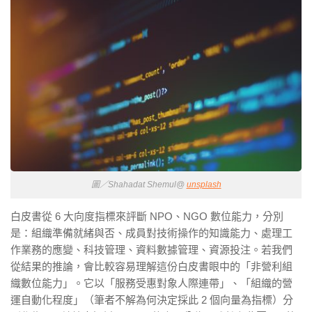
圖／Shahadat Shemul@
unsplash
白皮書從 6 大向度指標來評斷 NPO、NGO 數位能力，分別
是：組織準備就緒與否、成員對技術操作的知識能力、處理工
作業務的應變、科技管理、資料數據管理、資源投注。若我們
從結果的推論，會比較容易理解這份白皮書眼中的「非營利組
織數位能力」。它以「服務受惠對象人際連帶」、「組織的營
運自動化程度」（筆者不解為何決定採此 2 個向量為指標）分