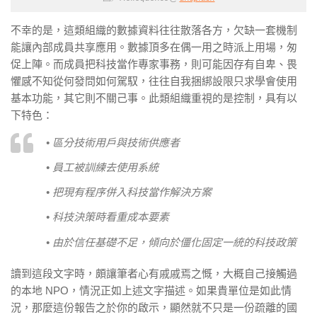
不幸的是，這類組織的數據資料往往散落各方，欠缺一套機制
能讓內部成員共享應用。數據頂多在偶一用之時派上用場，匆
促上陣。而成員把科技當作專家事務，則可能因存有自卑、畏
懼感不知從何發問如何駕馭，往往自我捆綁設限只求學會使用
基本功能，其它則不關己事。此類組織重視的是控制，具有以
下特色：
• 區分技術用戶與技術供應者
• 員工被訓練去使用系統
• 把現有程序併入科技當作解決方案
• 科技決策時看重成本要素
• 由於信任基礎不足，傾向於僵化固定一統的科技政策
讀到這段文字時，頗讓筆者心有戚戚焉之慨，大概自己接觸過
的本地 NPO，情況正如上述文字描述。如果貴單位是如此情
況，那麼這份報告之於你的啟示，顯然就不只是一份疏離的國