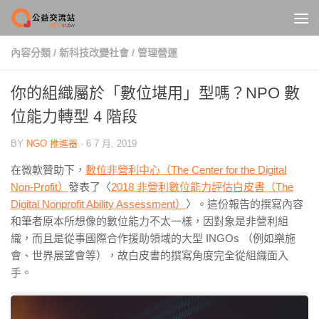
Skip to content
內容分類
/
新科技改變社會
/
管理營運
你的組織屬於「數位堪用」型嗎？NPO 數
位能力轉型 4 階段
BY
NGO 推進器
·
6 7 月, 2019
在微軟贊助下，
數位非營利中心（The Center for the Digital
Non-Profit）
發表了〈
2018 非營利數位能力評估白皮書（The
Digital Nonprofit Ability Assessment）
〉。這份報告的撰寫內容
和筆者原本所想像的數位能力不太一樣，因對象是非營利組
織，而且是從事國際合作援助領域的大型 INGOs （例如樂施
會、世界展望會等），故白皮書的撰寫角度完全從組織面入
手。