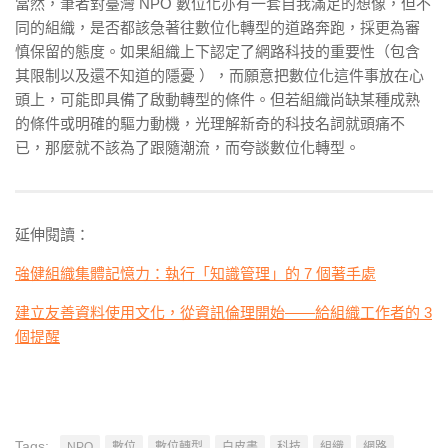
當然，筆者對臺灣 NPO 數位化亦有一套自我滿足的想像，但不
同的組織，是否都該急著往數位化轉型的道路奔跑，採更為審
慎保留的態度。如果組織上下認定了網路科技的重要性（包含
其限制以及還不知道的隱憂 ），而願意把數位化這件事放在心
頭上，可能即具備了啟動轉型的條件。但若組織尚缺某種成熟
的條件或明確的驅力動機，光理解新奇的科技名詞就頭痛不
已，那麼就不該為了跟隨潮流，而夸談數位化轉型。
延伸閱讀：
強健組織集體記憶力：執行「知識管理」的 7 個著手處
建立友善資料使用文化，從資訊倫理開始——給組織工作者的 3
個提醒
Tags:
NPO
數位
數位轉型
白皮書
科技
組織
網路