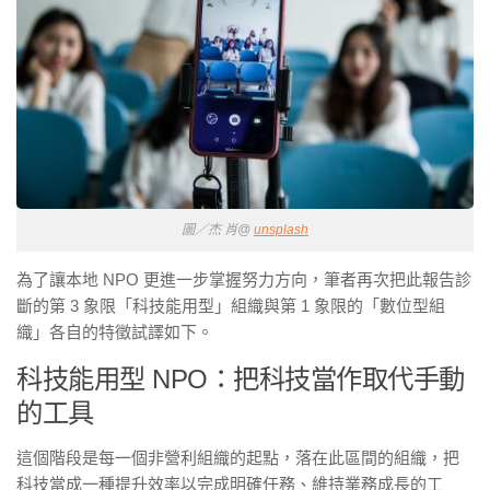
圖／杰 肖@
unsplash
為了讓本地 NPO 更進一步掌握努力方向，筆者再次把此報告診
斷的第 3 象限「科技能用型」組織與第 1 象限的「數位型組
織」各自的特徵試譯如下。
科技能用型 NPO：把科技當作取代手動
的工具
這個階段是每一個非營利組織的起點，落在此區間的組織，把
科技當成一種提升效率以完成明確任務、維持業務成長的工