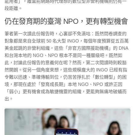
能用者」，離當前網路時代理想的數位型非營利機構則仍有一
段距離。
仍在發育期的臺灣 NPO，更有轉型機會
筆者第一次讀此份報告時，心裏卻不免滴咕：既然問卷調查的
對象都是來自全球前 50 名大型 INGO，每個年度預算從五百萬
美金起跳的非營利組織，這些「非官方國際援助機構」的 DNA
和台灣本地的 NGO、NPO 根本不是同一種層級吧。既然如
此，討論此份報告的意義何在呢？然而，第二次閱讀時則較豁
然開朗。從另一個角度來想，這些規模龐大的 INGO 已經有指
令難以迅速、準確傳輸到位，仍苦苦掙扎於「數位轉型」的困
境，那現在處於「發育成長期」本地 NGO、NPO 或許正因
「弱小」更有機會成為敏捷機靈的組織，更能夠無痛地破蛹而
出。