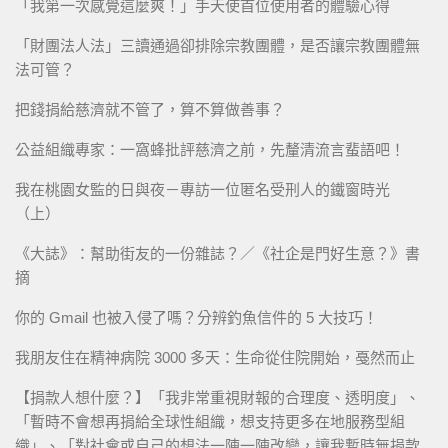
「我第一次感覺這麼爽！」手天使首位使用者的體驗心得
「財團法人法」三讀通過卻排除宗教團體，是否讓宗教團體無
法可管？
把錢捐給慈濟就不管了，算不算做善事？
公益組織專家：一窩蜂批評慈濟之前，先釐清流言蜚語吧！
我在桃園女監的日與夜－專訪一位匿名受刑人的鐵窗時光
（上）
《大誌》：幫助街友的一份雜誌？／《社企是門好生意？》書
摘
你的 Gmail 也被入侵了嗎？分辨釣魚信件的 5 大技巧！
我朋友住在精神病院 3000 多天：生命從住院開始，戞然而止
【捐款人想什麼？】「我非常重視財報的合理度、透明度」、
「暫時不會想再捐給全球性組織，想支持更多在地服務型組
織」、「對社會或自己的想法一陣一陣改變，讓我暫時無捐款