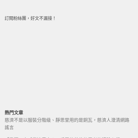
訂閱粉絲團，好文不漏接！
熱門文章
慈濟不是以服裝分階級、靜思堂用的是銅瓦，慈濟人澄清網路
謠言