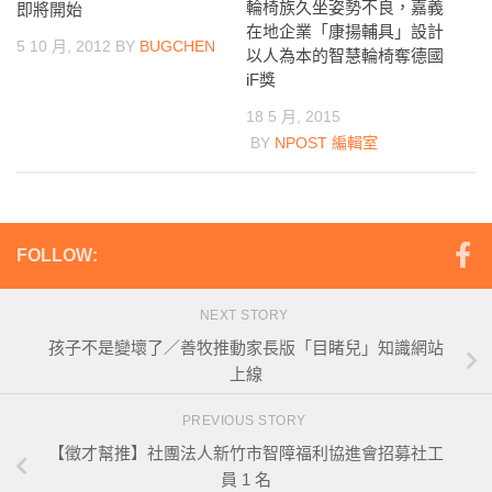
輪椅族久坐姿勢不良，嘉義
即將開始
在地企業「康揚輔具」設計
5 10 月, 2012
BY
BUGCHEN
以人為本的智慧輪椅奪德國
iF獎
18 5 月, 2015
BY
NPOST 編輯室
FOLLOW:
NEXT STORY
孩子不是變壞了／善牧推動家長版「目睹兒」知識網站
上線
PREVIOUS STORY
【徵才幫推】社團法人新竹市智障福利協進會招募社工
員 1 名