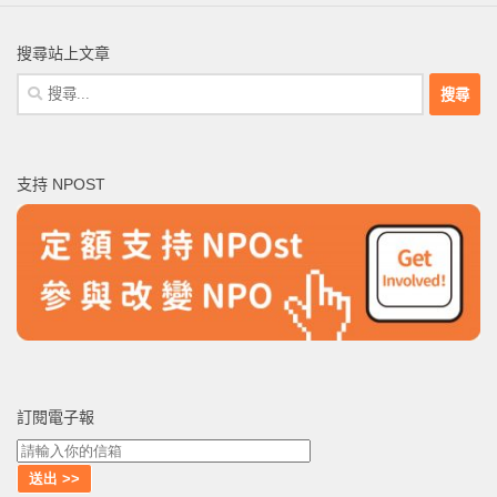
搜尋站上文章
搜
尋
關
鍵
支持 NPOST
字:
訂閱電子報