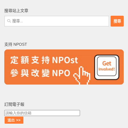
搜尋站上文章
搜
尋
關
鍵
支持 NPOST
字:
訂閱電子報