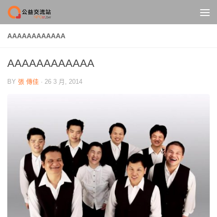
Skip to content
AAAAAAAAAAAA
AAAAAAAAAAAA
BY
張 傳佳
·
26 3 月, 2014