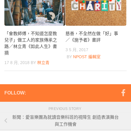
「會教師傅，不知道怎麼教
慈善，不全然在做「好」事
兒子」做工人的家族傳承之
／《施予者》書評
路／林立青《如此人生》書
3 5 月, 2017
摘
BY
NPOST 編輯室
17 8 月, 2018
BY
林立青
FOLLOW:
PREVIOUS STORY
新聞：愛盲樂團為就讀音樂科班的視障生 創造表演舞台
與工作機會