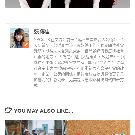
張 傳佳
NPOst 公益交流站前任主編。畢業於台大公衛系、台
大新聞所，曾從事主流平面媒體工作，長期關注社會
議題，期待未來台灣能成為一個兼顧經濟發展與社會
正義的地方。 因為是理組與文組混血，故追求理性與
感性的平衡；發現社會之中有 100 個平行宇宙，希望
可為宇宙之間搭幾座橋。不斷重新思考公民社會的政
府、企業、公民的關係，期待看待或參與孵化更多具
影響力的社會創新，尤其是因應網路科技時代的新方
式。
YOU MAY ALSO LIKE...