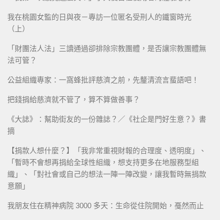
我在桃園女監的日與夜－專訪一位匿名受刑人的鐵窗時光
（上）
「財團法人法」三讀通過卻排除宗教團體，是否讓宗教團體無
法可管？
公益組織專家：一窩蜂批評慈濟之前，先釐清流言蜚語吧！
把錢捐給慈濟就不管了，算不算做善事？
《大誌》：幫助街友的一份雜誌？／《社企是門好生意？》書
摘
【捐款人想什麼？】「我非常重視財報的合理度、透明度」、
「暫時不會想再捐給全球性組織，想支持更多在地服務型組
織」、「對社會或自己的想法一陣一陣改變，讓我暫時無捐款
意願」
我朋友住在精神病院 3000 多天：生命從住院開始，戞然而止