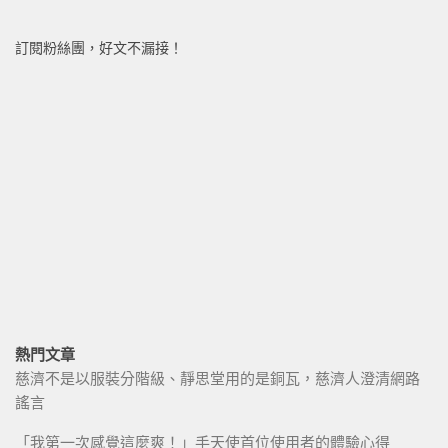
訂閱粉絲團，好文不漏接！
熱門文章
慈濟不是以服裝分階級、靜思堂用的是銅瓦，慈濟人澄清網路
謠言
「我第一次感覺這麼爽！」手天使首位使用者的體驗心得